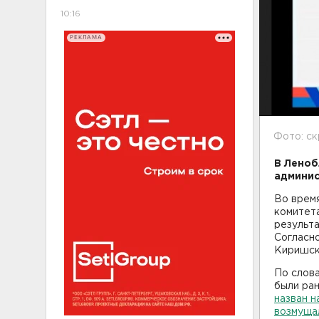
10:16
РЕКЛАМА
Фото: с
В Леноб
админис
Во время
комитет
результа
Согласно
Киришски
По слова
были ра
назван н
возмуща