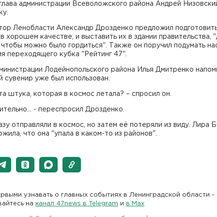
 глава администрации Всеволожского района Андрей Низовски
ку.
тор Ленобласти Александр Дрозденко предложил подготовит
в хорошем качестве, и выставить их в здании правительства, "
 чтобы можно было гордиться". Также он поручил подумать на
я переходящего кубка "Рейтинг 47".
министрации Лодейнопольского района Илья Дмитренко напомн
 сувенир уже был использован.
эта штука, которая в космос летала? – спросил он.
ительно... - переспросил Дрозденко.
зу отправляли в космос, но затем её потеряли из виду. Лира 
жила, что она "упала в каком-то из районов".
рвыми узнавать о главных событиях в Ленинградской области -
вайтесь на
канал 47news в Telegram
и
в Maх