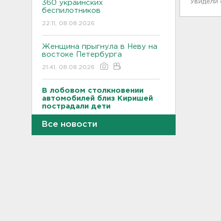
Увидели
360 украинских
беспилотников
22:11, 08.08.2026
Женщина прыгнула в Неву на
востоке Петербурга
21:41, 08.08.2026
В лобовом столкновении
автомобилей близ Киришей
пострадали дети
21:17, 08.08.2026
Все новости
Петербургские мосты
окрасятся в цвета
Ленинградской Победы 9
августа
20:48, 08.08.2026
Молоку не место на дверце, а
бананам – внизу. Как
правильно заполнять