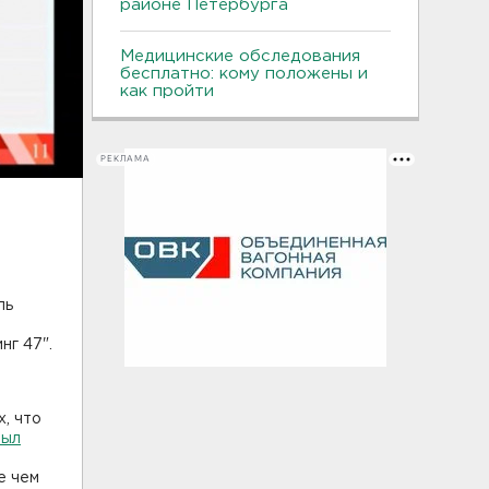
районе Петербурга
Медицинские обследования
бесплатно: кому положены и
как пройти
РЕКЛАМА
ль
нг 47".
х, что
был
е чем