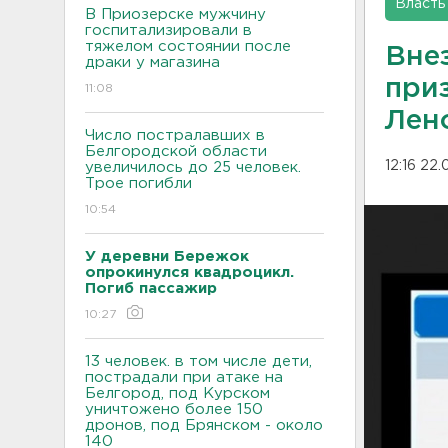
Власть
В Приозерске мужчину
госпитализировали в
тяжелом состоянии после
Вне
драки у магазина
при
11:08
Лен
Число постралавших в
Белгородской области
12:16 22
увеличилось до 25 человек.
Трое погибли
10:54
У деревни Бережок
опрокинулся квадроцикл.
Погиб пассажир
10:27
13 человек. в том числе дети,
пострадали при атаке на
Белгород, под Курском
уничтожено более 150
дронов, под Брянском - около
140