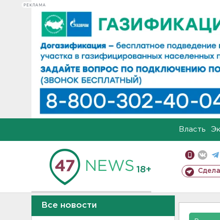
РЕКЛАМА
Власть
Э
18+
Сдела
Все новости