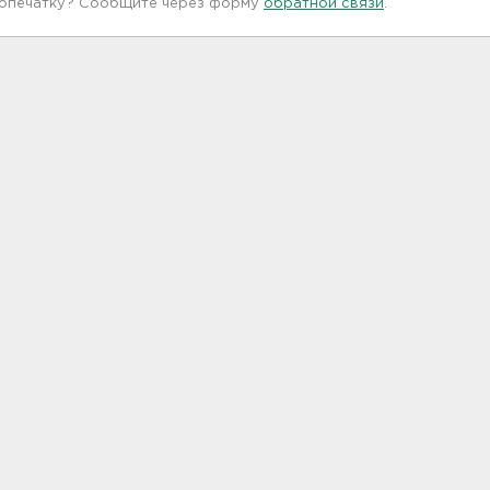
 опечатку? Сообщите через форму
обратной связи
.