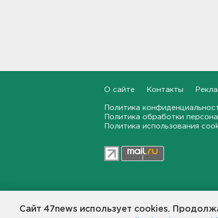
холодильник, объяснили
санврачи
20:16, 08.08.2026
Обновленная аллея
императора Павла I
открылась в Гатчине
19:46, 08.08.2026
О сайте
Контакты
Рекла
Администрация Ленобласти:
Борьба с огнем на
Политика конфиденциальнос
терриконе в Сланцах
Политика обработки персона
приносит результаты
Политика использования coo
19:14, 08.08.2026
Как не наткнуться на грибы-
двойники – инструкция от
лесничества
18:42, 08.08.2026
47news.ru — независимое интерн
общественной жизни в Ленинград
Сайт 47news использует cookies. Продолжа
По программе "Земский
Создатели рассчитывают, что «4
доктор" в Ленобласть