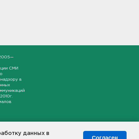
2005—
ации СМИ
но
надзору в
онных
оммуникаций
 2010г.
иалов
ской и
гионе.
работку данных в
я свободного
Согласен