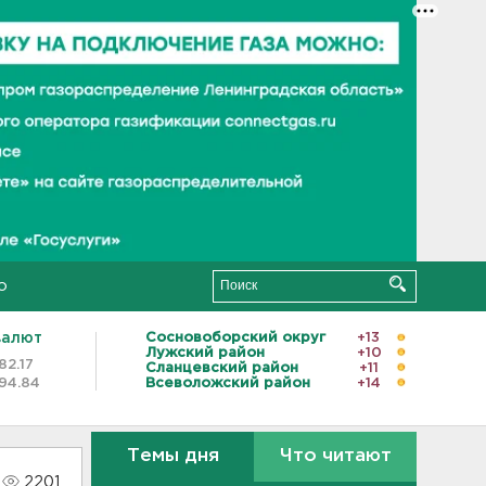
о
валют
Сосновоборский округ
+13
Лужский район
+10
82.17
Сланцевский район
+11
94.84
Всеволожский район
+14
Темы дня
Что читают
2201