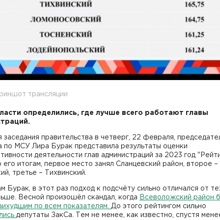
криншот трансляции
ласти определились, где лучше всего работают главы
траций.
 заседания правительства в четверг, 22 февраля, председате
а по МСУ Лира Бурак представила результаты оценки
тивности деятельности глав администраций за 2023 год "Рейти
 его итогам, первое место занял Сланцевский район, второе –
й, третье – Тихвинский.
м Бурак, в этот раз подход к подсчёту сильно отличался от те
ньше. Весной произошёл скандал, когда
Всеволожский район 
аихудшим по всем показателям.
До этого рейтингом сильно
лись
депутаты ЗакСа. Тем не менее, как известно, спустя мене