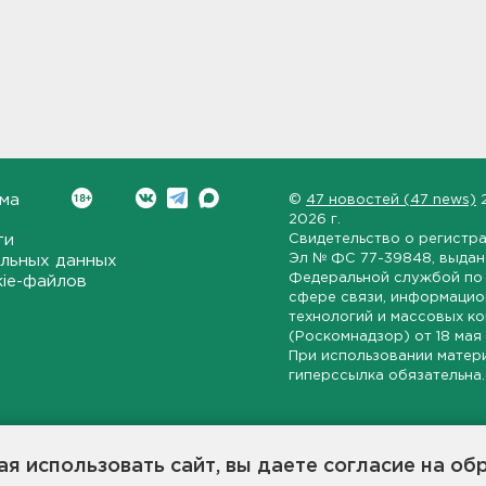
ма
©
47 новостей (47 news)
2026 г.
ти
Свидетельство о регистр
Эл № ФС 77-39848
, выда
льных данных
Федеральной службой по 
kie-файлов
сфере связи, информаци
технологий и массовых к
(Роскомнадзор) от
18 мая
При использовании матер
гиперссылка обязательна.
ет-издание, направленное на всестороннее освещение политиче
ской области, экономической и инвестиционной активности в ре
я использовать сайт, вы даете согласие на об
7 новостей» станет популярной и конструктивной площадкой дл