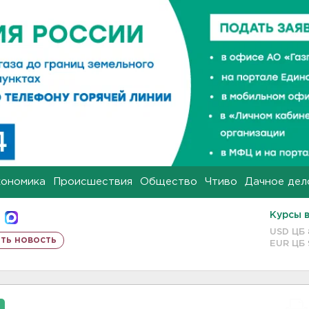
кономика
Происшествия
Общество
Чтиво
Дачное дел
Курсы 
USD ЦБ
ть новость
EUR ЦБ