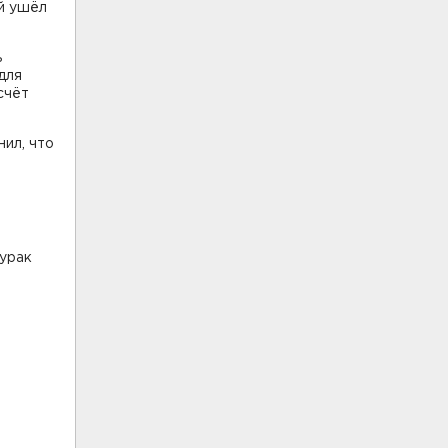
й ушёл
ь
для
счёт
ил, что
Бурак