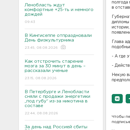
полгода
Ленобласть ждут
в отстав
комфортные +25-ть и немного
дождей
Губерна
09:43
дипломы 
истории,
появлени
В Кингисеппе отпраздновали
День физкультурника
Глава ад
подобный
23:45, 08.08.2026
- А где 
Как отстрочить старение
- Действ
мозга за 30 минут в день –
рассказали ученые
Некую ва
23:15, 08.08.2026
предполо
В Петербурге и Ленобласти
сняли с продажи энергетики
„под губу“ из-за никотина в
составе
22:44, 08.08.2026
Чтобы пе
подписы
За день над Россией сбиты