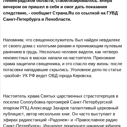
Ленинградской области, стабилизировалось. Вчера
вечером он пришел в себя и смог дать показания
следствию, - сообщает Страна.Ru со ссылкой на ГУВД
Санкт-Петербурга и Ленобласти.
Напомним, что священнослужитель был найден невдалеке
от своего дома с колотыми ранами и проникающим пулевым
ранением в грудь. Несколько человек видели, как четверо
неизвестных в масках напали на настоятеля. Прихожане
храма защитили священника, и это спасло ему жизнь: после
потасовки нападавшие скрылись. Уголовное дело по статье
«разбой» УК РФ ведет ОВД города Кировска.
Настоятель храма Святых царственных страстотерпцев в
поселке Сологубовка протоиерей Санкт-Петербургской
епархии РПЦ Александр Захаров талантливый церковный
публицист, автор нескольких книг. Он часто выступает в
эфирах радиостанций «Радонеж» и «Православное радио
Санкт-Петербурга». Инцидент произошел накануне юбилея