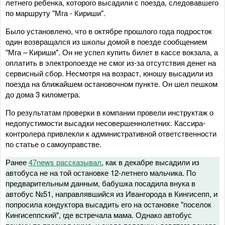
летнего ребенка, которого высадили с поезда, следовавшего
по маршруту "Мга - Кириши".
Было установлено, что в октябре прошлого года подросток
один возвращался из школы домой в поезде сообщением
"Мга – Кириши". Он не успел купить билет в кассе вокзала, а
оплатить в электропоезде не смог из-за отсутствия денег на
сервисный сбор. Несмотря на возраст, юношу высадили из
поезда на ближайшем остановочном пункте. Он шел пешком
до дома 3 километра.
По результатам проверки в компании провели инструктаж о
недопустимости высадки несовершеннолетних. Кассира-
контролера привлекли к административной ответственности
по статье о самоуправстве.
Ранее
47news рассказывал
, как в декабре высадили из
автобуса не на той остановке 12-летнего мальчика. По
предварительным данным, бабушка посадила внука в
автобус №51, направлявшийся из Ивангорода в Кингисепп, и
попросила кондуктора высадить его на остановке "поселок
Кингисеппский", где встречала мама. Однако автобус