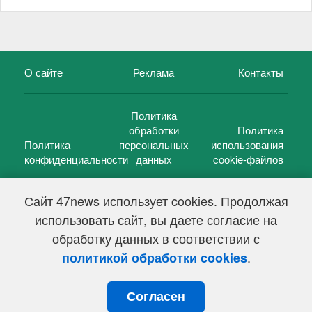
О сайте
Реклама
Контакты
Политика
обработки
Политика
Политика
персональных
использования
конфиденциальности
данных
cookie-файлов
Сайт 47news использует cookies. Продолжая
использовать сайт, вы даете согласие на
©
47 новостей (47 news)
2005 — 2026 г.
обработку данных в соответствии с
Свидетельство о регистрации СМИ Эл № ФС 77-39848, выдано
Федеральной службой по надзору в сфере связи,
.
политикой обработки cookies
информационных технологий и массовых коммуникаций
(Роскомнадзор) от 18 мая 2010г.
Согласен