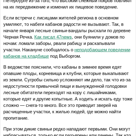
Петербурге из-за того, что высокий снежный покров повлиял
на их передвижение и изменил их пищевое поведение.
Если встречи с лисицами жителей региона в основном
умиляют, то набеги кабанов радости не вызывают. Так, в
начале января лесные свиньи-вандалы рыскали по деревне
Черная Речка.
Как писал 47news
, они буянили у домов по
ночам: ломали заборы, рвали рабицу и раскапывали
участки. Накануне сообщалось о
неподобающем поведении
кабанов на кладбище
под Выборгом.
В ведомстве пояснили, что кабаны в зимнее время едят
опавшие плоды, корневища и клубни, которые выкапывают
из земли. Сугробы сильно усложняют им дело, так что из-за
недоступности привычной пищи и вынужденной голодовки
лесные обитатели переходят на кору с лишайниками,
которые едят и другие копытные. А ходить и искать еду тоже
сложно — снега-то много. Все это приводит зверей на
расчищенные участки, к жилью людей, где можно найти
пропитание.
При этом дикие свиньи редко нападают первыми. Они могут
набрасываться, только если разъярены или ранены. Так что