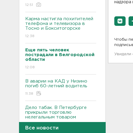
надзора
12:51
Карма настигла похитителей
телефона и телевизора в
Тосно и Бокситогорске
12:38
Чтобы пе
подписы
Еще пять человек
Увидели
пострадали в Белгородской
области
12:08
В аварии на КАД у Низино
погиб 60-летний водитель
11:38
Дело табак. В Петербурге
прикрыли торговлю
нелегальным товаром
11:07
Все новости