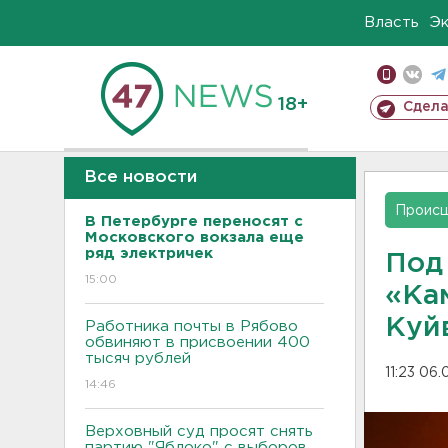
Власть
Э
18+
Сдела
Все новости
Проис
В Петербурге переносят с
Московского вокзала еще
ряд электричек
Под
15:00
«Ка
Куйв
Работника почты в Рябово
обвиняют в присвоении 400
тысяч рублей
11:23 06.
14:46
Верховный суд просят снять
партию "Яблоко" с выборов