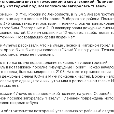
о стоявшими внутри грузовиком и спецтехникой. Примерн
я у коттеджей под Всеволожском загорелась "Газель".
мации ГУ МЧС России по Ленобласти, в 19:54 5 января поступ
ие о пожаре в поселке Нагорное Выборгского района. Полыха
ю 375 квадратных метров, пламя перекинулось на припаркова
втомобили. Возгорание к 21:19 ликвидировали дежурные смены 
жарных частей. С огнем справились 12 человек, задействовав т
техники. Пострадавших среди людей нет.
и 47news рассказали, что на улице Лесной в Нагорном горел а
оторого были были припаркованы "КамАЗ" и погрузчик. Техни
восстановлению не подлежит.
о в то же время подразделения пожарных тушили горящий
иль в коттеджном поселке "Изумрудные Горки". Пожар началс
о отсека, был ликвидирован к 21:03. На месте происшествия
 дежурные смены 100-й и 147-й пожарных частей. Восемь чел
овали две единицы техники, уточнили в региональном главке М
авших нет.
казали 47news во всеволожской полиции, на улице Озерной в
ном поселке загорелась "Газель". Пламенем повреждены мот
салон микроавтобуса.
 и обстоятельства возгораний устанавливают районный отдел