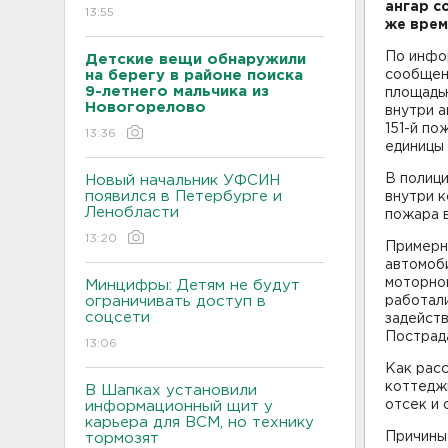
ангар с
13:55
же врем
По инфор
Детские вещи обнаружили
на берегу в районе поиска
сообщен
9-летнего мальчика из
площадь
Новогорелово
внутри а
151-й по
13:36
единицы 
В полици
Новый начальник УФСИН
появился в Петербурге и
внутри к
Ленобласти
пожара 
13:20
Примерн
автомоб
моторног
Минцифры: Детям не будут
ограничивать доступ в
работали
соцсети
задейств
Пострад
13:06
Как расс
коттедж
В Шапках установили
отсек и 
информационный щит у
карьера для ВСМ, но технику
Причины
тормозят