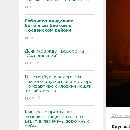
14:31
Рабочего придавило
бетонным блоком в
Тосненском районе
14:25
Дачников ждет реверс на
"Скандинавии"
14:18
В Петербурге задержали
тайного оружейного мастера
– в квартире силовики нашли
целый арсенал
14:07
Минтранс предлагает
Фото: ww
включить защиту трасс от
БПЛА в перечень дорожных
работ
Крупный