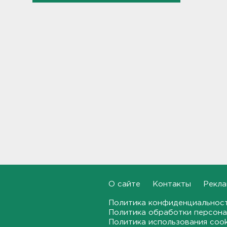
"Подарки" на 358 тысяч
рублей забыл
задекларировать гражданин
Кубы на границе в
Ивангороде
10:50
Задержаны 20 сотрудников
пунктов обмена
криптовалюты в "Москва-
Сити"
10:35
После ракетного обстрела и
атак беспилотников на
транспорт в Белгородской
области пострадали пятеро
10:10
О сайте
Контакты
Рекла
С Ладоги эвакуировали
Политика конфиденциальнос
лодочника с заглохшим
Политика обработки персона
мотором
Политика использования coo