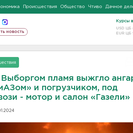
кономика
Происшествия
Общество
Чтиво
Дачное дел
Курсы 
USD ЦБ
ть новость
EUR ЦБ
шествия
 Выборгом пламя выжгло анга
мАЗом» и погрузчиком, под
ози - мотор и салон «Газели»
01.2024