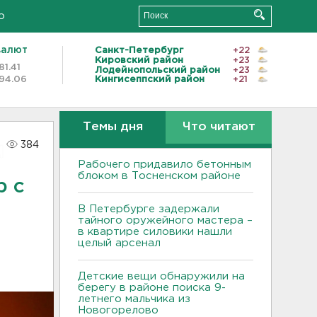
о
валют
Санкт-Петербург
+22
Кировский район
+23
81.41
Лодейнопольский район
+23
94.06
Кингисеппский район
+21
Темы дня
Что читают
384
Рабочего придавило бетонным
блоком в Тосненском районе
р с
В Петербурге задержали
тайного оружейного мастера –
в квартире силовики нашли
целый арсенал
Детские вещи обнаружили на
берегу в районе поиска 9-
летнего мальчика из
Новогорелово