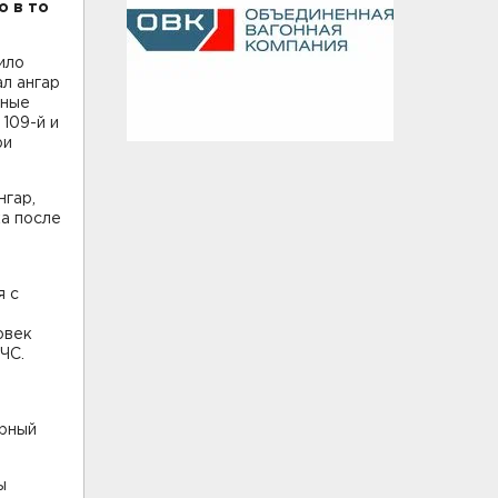
о в то
ило
л ангар
нные
109-й и
ри
нгар,
ка после
я с
овек
ЧС.
орный
ы