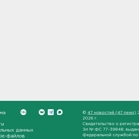
ма
©
47 новостей (47 news)
2026 г.
ти
Свидетельство о регистр
Эл № ФС 77-39848
, выда
льных данных
Федеральной службой по 
kie-файлов