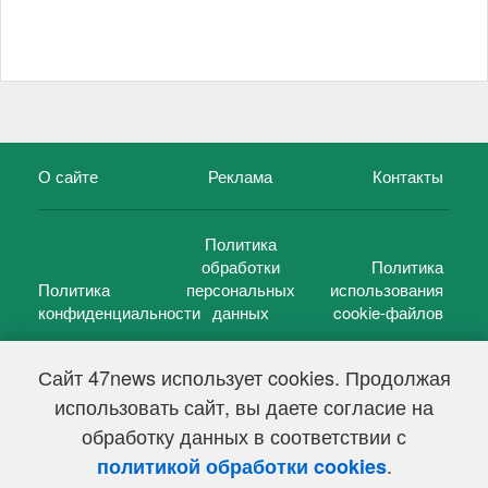
О сайте
Реклама
Контакты
Политика
обработки
Политика
Политика
персональных
использования
конфиденциальности
данных
cookie-файлов
Сайт 47news использует cookies. Продолжая
использовать сайт, вы даете согласие на
©
47 новостей (47 news)
2005 — 2026 г.
обработку данных в соответствии с
Свидетельство о регистрации СМИ Эл № ФС 77-39848, выдано
Федеральной службой по надзору в сфере связи,
.
политикой обработки cookies
информационных технологий и массовых коммуникаций