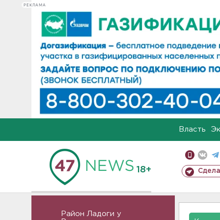
РЕКЛАМА
Власть
Э
18+
Сдела
Район Ладоги у