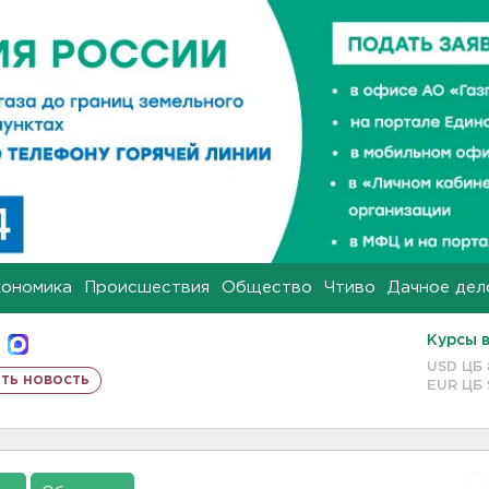
кономика
Происшествия
Общество
Чтиво
Дачное дел
Курсы 
USD ЦБ
ть новость
EUR ЦБ