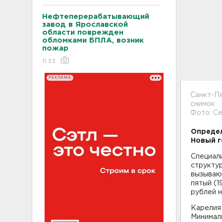
Нефтеперерабатывающий
завод в Ярославской
области поврежден
обломками БПЛА, возник
пожар
11:33
РЕКЛАМА
Санкт-Пе
снимок
Фото: Се
Опреде
Новый г
Специал
структур
вызываю
пятый (1
рублей н
Карелия 
Минималь