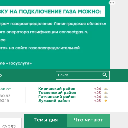
о
валют
Киришский район
+24
Тосненский район
+23
80.93
Гатчинский район
+24
93.19
Лужский район
+25
Темы дня
Что читают
262