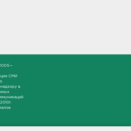
2005—
ации СМИ
но
надзору в
онных
оммуникаций
 2010г.
иалов
ской и