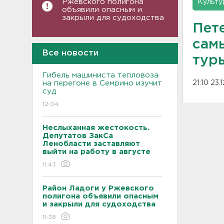
Ржевского полигона
Культу
объявили опасным и
закрыли для судоходства
Пет
сам
Все новости
тур
Гибель машиниста тепловоза
на перегоне в Семрино изучит
21:10 23.
суд
12:04
Неслыханная жестокость.
Депутатов ЗакСа
Ленобласти заставляют
выйти на работу в августе
11:43
Район Ладоги у Ржевского
полигона объявили опасным
и закрыли для судоходства
11:38