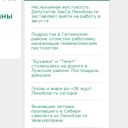
Неслыханная жестокость.
Депутатов ЗакСа Ленобласти
аны
заставляют выйти на работу в
августе
е
Подросток в Гатчинском
районе отомстил работнику
канализации пневматическим
пистолетом
"Буханка" и "Тенет"
столкнулись на дороге в
Лужском районе. Пострадала
девушка
Грозы и жара до +28 ждут
Ленобласть сегодня
Выжившие летчики
пропавшего в Сибири
самолета из Ленобласти
эвакуированы