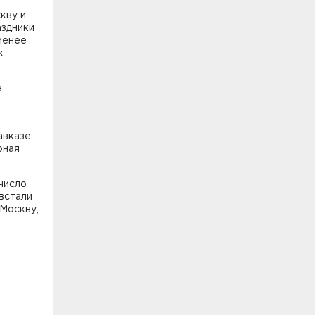
кву и
аздники
 менее
к
в
авказе
рная
число
 встали
 Москву,