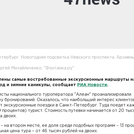
тербург. Новогодняя подсветка Невского проспекта. Архивн
ргей Михайличенко, "Фонтанка.ру"
лены самые востребованные экскурсионные маршруты н
од и зимние каникулы, сообщает
РИА Новости
.
исты национального туроператора "Алеан" проанализировали
у бронирований. Оказалось, что наибольший интерес клиенто
т экскурсионные поездки в Санкт-Петербург. Туда поедет ка
9 процентов) турист. Стоимость путевки начинается от 20 тыс
а двоих.
– на втором месте, ее доля среди подобных программ – 13 про
ная цена тура – от 46 тысяч рублей на двоих.