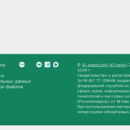
ма
©
47 новостей (47 news)
2026 г.
ти
Свидетельство о регистр
Эл № ФС 77-39848
, выда
льных данных
Федеральной службой по 
kie-файлов
сфере связи, информаци
технологий и массовых к
(Роскомнадзор) от
18 мая
При использовании матер
гиперссылка обязательна.
ет-издание, направленное на всестороннее освещение политиче