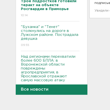
Трое подростков готовили
подписы
теракт на объекте
Росгвардии в Приморье
Увидели
10:14
"Буханка" и "Тенет"
столкнулись на дороге в
Лужском районе. Пострадала
девушка
09:55
Над регионами перехватили
более 600 БПЛА: в
Воронежской области
повреждены
агропредприятия, в
Ярославской отражают
самую массовую атаку
09:34
Все новости
Грозы и жара до +28 ждут
Ленобласть сегодня
09:08