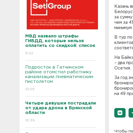
Казань в
Белорусс
за сумму
чем за 4
минимум 
МВД назвало штрафы
В тур по
ГИБДД, которые нельзя
клиентов
оплатить со скидкой: список
соответ
11:22
На Байка
– два пр
Подросток в Гатчинском
Осетия.
районе отомстил работнику
канализации пневматическим
За год з
пистолетом
брониров
брониров
10:59
на 49 пр
Четыре девушки пострадали
от удара дрона в Брянской
области
10:39
Чтобы пе