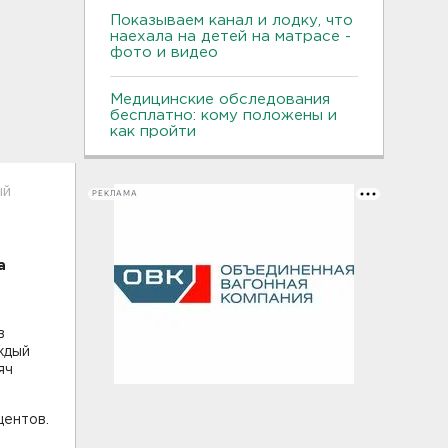
Показываем канал и лодку, что
наехала на детей на матрасе -
фото и видео
Медицинские обследования
бесплатно: кому положены и
как пройти
ый
РЕКЛАМА
а
в
ждый
яч
центов.