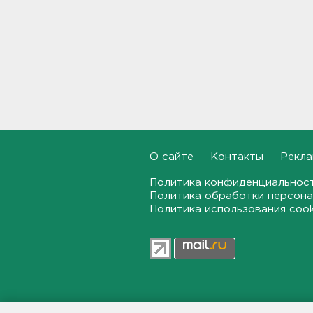
Поврежден логистический
комплекс Wildberries в
Тверской области
08:47
Выжившие летчики
пропавшего в Сибири
самолета из Ленобласти
эвакуированы
08:22
О сайте
Контакты
Рекла
Политика конфиденциальнос
В годовщину вторжения
Политика обработки персона
ВСУ в Курскую область СК
рассказал, сколько человек
Политика использования coo
при этом погибли
07:48
Взрывы прогремят в карьерах
Выборгского района
23:11, 05.08.2026
47news.ru — независимое интерн