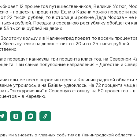
ыбирает 12 процентов путешественников, Великий Устюг, Мос
ию – по десять процентов. Если в Казани можно провести пр
 от 22 тысяч рублей, то в столице и родине Деда Мороза – не
1 тысяч рублей. Поездка в соседнюю республику обойдется ка
в 53 тысячи рублей на двоих.
 Золотому кольцу и в Калининград поедет по восемь проценто
. Здесь путевка на двоих стоит от 20 и от 25 тысяч рублей
ственно.
ле проведут каникулы три процента клиентов, на Северном К
оцента. Там самые популярные направления – Дагестан и Севе
начительнее всего вырос интерес к Калининградской области: 
ание утроилось, а на Байка- удвоилось. На 72 процента чаще
ать "экскурсионки" в Северную столицу, на 60 процентов – в
оцентов – в Карелию.
рвыми узнавать о главных событиях в Ленинградской области -