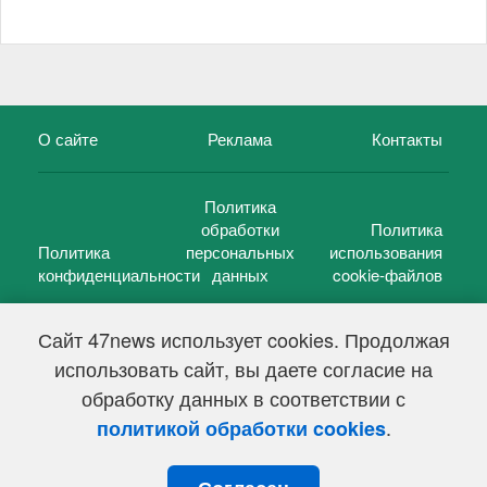
О сайте
Реклама
Контакты
Политика
обработки
Политика
Политика
персональных
использования
конфиденциальности
данных
cookie-файлов
Сайт 47news использует cookies. Продолжая
использовать сайт, вы даете согласие на
©
47 новостей (47 news)
2005 — 2026 г.
обработку данных в соответствии с
Свидетельство о регистрации СМИ Эл № ФС 77-39848, выдано
Федеральной службой по надзору в сфере связи,
.
политикой обработки cookies
информационных технологий и массовых коммуникаций
(Роскомнадзор) от 18 мая 2010г.