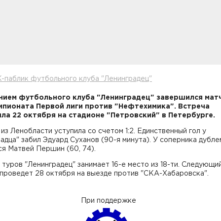
-паблик футбольного клуба "Ленинградец"
ием футбольного клуба "Ленинградец" завершился матч
мпионата Первой лиги против "Нефтехимика". Встреча
ла 22 октября на стадионе "Петровский" в Петербурге.
из Ленобласти уступила со счетом 1:2. Единственный гол у
адца" забил Эдуард Суханов (90-я минута). У соперника дубле
я Матвей Першин (60, 74).
 туров "Ленинградец" занимает 16-е место из 18-ти. Следующи
проведет 28 октября на выезде против "СКА-Хабаровска".
При поддержке