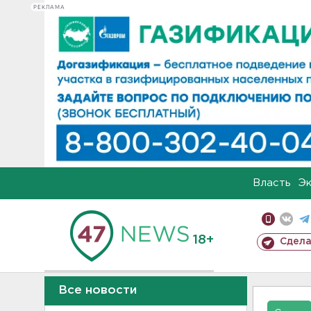
РЕКЛАМА
Власть
Э
18+
Сдела
Все новости