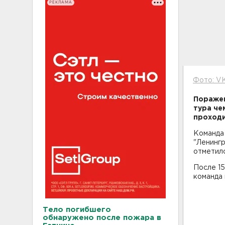
РЕКЛАМА
Фото: VK
Поражен
тура че
проходи
Команда 
"Ленингр
отметилс
После 15
команда 
Тело погибшего
обнаружено после пожара в