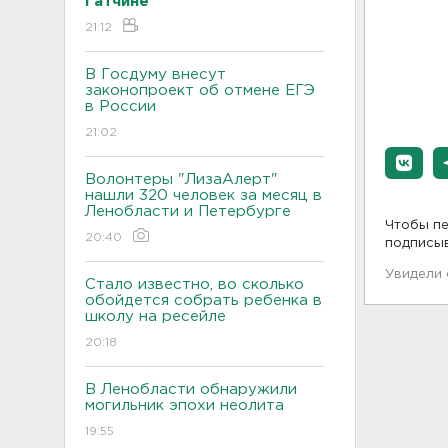
Гатчине
21:12
В Госдуму внесут
законопроект об отмене ЕГЭ
в России
21:02
Волонтеры "ЛизаАлерт"
нашли 320 человек за месяц в
Ленобласти и Петербурге
Чтобы пе
20:40
подписы
Увидели
Стало известно, во сколько
обойдется собрать ребенка в
школу на ресейле
20:18
В Ленобласти обнаружили
могильник эпохи неолита
19:55