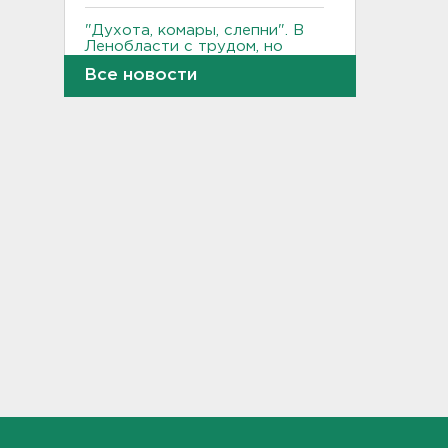
"Духота, комары, слепни". В
Ленобласти с трудом, но
находят грибы и ягоды в лесу
Все новости
19:36
Ученые пришли к выводу, что
дача или проживание рядом с
парком спасает от этой
болезни
19:07
Для иностранных
абитуриентов хотят ввести
экзамен по русскому
18:49
Смертельное ДТП
произошло на КАД у Низино
18:23