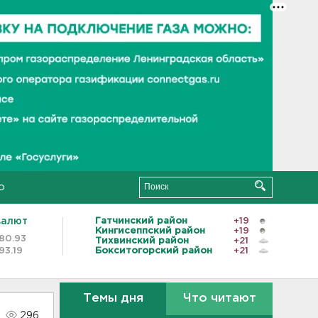
о
валют
Гатчинский район
+19
Кингисеппский район
+19
80.93
Тихвинский район
+21
93.19
Бокситогорский район
+21
Темы дня
Что читают
296