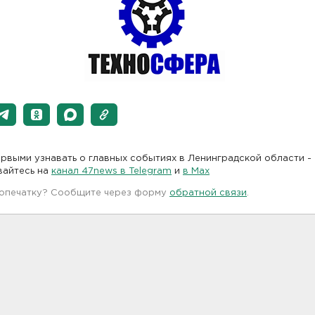
рвыми узнавать о главных событиях в Ленинградской области -
вайтесь на
канал 47news в Telegram
и
в Maх
 опечатку? Сообщите через форму
обратной связи
.