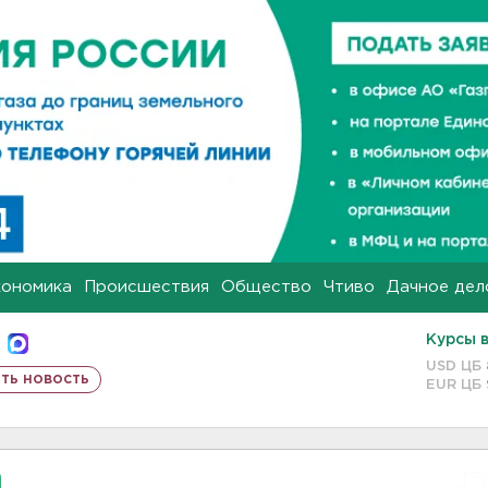
кономика
Происшествия
Общество
Чтиво
Дачное дел
Курсы 
USD ЦБ
ть новость
EUR ЦБ