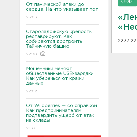
Спорт
От панической атаки до
сердца. На что указывает пот
«Ле
23:03
«Не
Староладожскую крепость
реставрируют. Как
22:37 22
собираются достроить
Тайничную башню
22:30
Мошенники меняют
общественные USB-зарядки.
Как уберечься от кражи
данных
22:02
От Wildberries — со справкой.
Как предпринимателям
подтвердить ущерб от атак
на склады
21:37