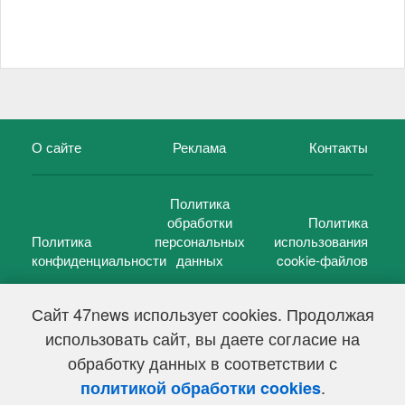
О сайте
Реклама
Контакты
Политика
обработки
Политика
Политика
персональных
использования
конфиденциальности
данных
cookie-файлов
Сайт 47news использует cookies. Продолжая
использовать сайт, вы даете согласие на
©
47 новостей (47 news)
2005 — 2026 г.
обработку данных в соответствии с
Свидетельство о регистрации СМИ Эл № ФС 77-39848, выдано
Федеральной службой по надзору в сфере связи,
.
политикой обработки cookies
информационных технологий и массовых коммуникаций