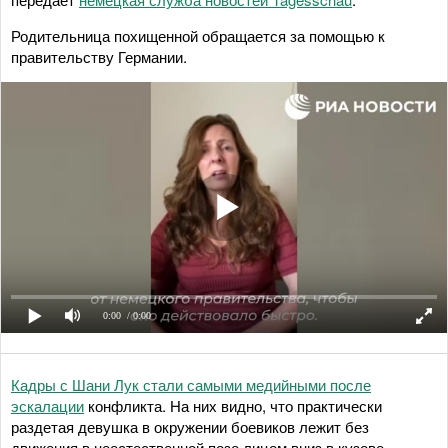
Родительница похищенной обращается за помощью к
правительству Германии.
0:00
/ 0:00
Кадры с Шани Лук стали самыми медийными после
эскалации
конфликта. На них видно, что практически
раздетая девушка в окружении боевиков лежит без
движения в неестественной позе лицом вниз в кузове