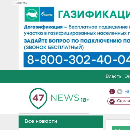
РЕКЛАМА
Власть
Э
18+
Сдела
Все новости