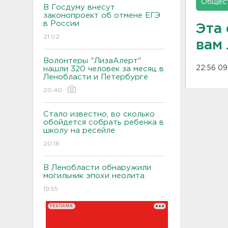
Общес
В Госдуму внесут
законопроект об отмене ЕГЭ
в России
Эта
21:02
вам
Волонтеры "ЛизаАлерт"
22:56 09
нашли 320 человек за месяц в
Ленобласти и Петербурге
20:40
Стало известно, во сколько
обойдется собрать ребенка в
школу на ресейле
20:18
В Ленобласти обнаружили
могильник эпохи неолита
19:55
РЕКЛАМА