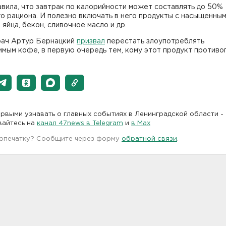
вила, что завтрак по калорийности может составлять до 50%
о рациона. И полезно включать в него продукты с насыщенны
 яйца, бекон, сливочное масло и др.
рач Артур Бернацкий
призвал
перестать злоупотреблять
мым кофе, в первую очередь тем, кому этот продукт противо
рвыми узнавать о главных событиях в Ленинградской области -
вайтесь на
канал 47news в Telegram
и
в Maх
 опечатку? Сообщите через форму
обратной связи
.