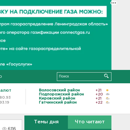
о
валют
Волосовский район
+21
Подпорожский район
+20
80.93
Кировский район
+21
93.19
Гатчинский район
+22
Темы дня
Что читают
6116