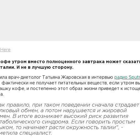
xHere
офе утром вместо полноценного завтрака может сказат
талии. И не в лучшую сторону.
вила врач-диетолог Татьяна Жаровская в интервью
радио Sput
 фактически не получает питательных веществ, если утром в
ашку кофе, и постепенно этот образ жизни приведет к исто
а.
ак правило, при таком поведении сначала страдает
лковый обмен, а потом нарушается и жировой
мен. В итоге возникает высокий риск развития
таболического синдрома. Если говорить простым
ыком, то начинает расти окружность талии", -
метила специалист.