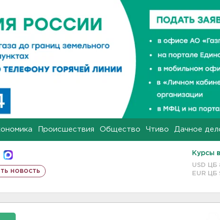
кономика
Происшествия
Общество
Чтиво
Дачное дел
Курсы 
USD ЦБ
ть новость
EUR ЦБ