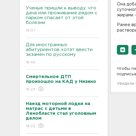
Она доба
Ученые пришли к выводу, что
суточног
дача или проживание рядом с
жирами -
парком спасает от этой
болезни
Ранее в
раствори
19:07
Для иностранных
абитуриентов хотят ввести
экзамен по русскому
18:49
Чтобы пе
подписы
Смертельное ДТП
произошло на КАД у Низино
Увидели
18:23
Наезд моторной лодки на
матрас с детьми в
Ленобласти стал уголовным
делом
18:22