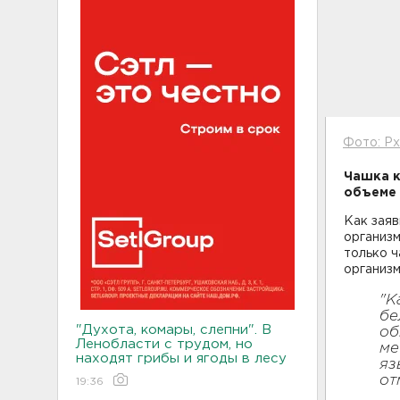
Фото: P
Чашка к
объеме 
Как зая
организм
только ч
организм
"К
бе
"Духота, комары, слепни". В
об
Ленобласти с трудом, но
ме
находят грибы и ягоды в лесу
яз
от
19:36