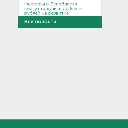
Фермеры в Ленобласти
смогут получить до 8 млн
рублей на развитие
хозяйства
Все новости
18:07
На "Сортавалу" съехались
спасатели и дорожники.
Отрабатывали легенду о
крупном ДТП
17:50
В пятницу вузы публикуют
списки. Ленобласть подвела
итоги приемной
кампании-2026
17:36
Руководителя ячейки
мормонов из Выборга
задержали за
финансирование ФБК*