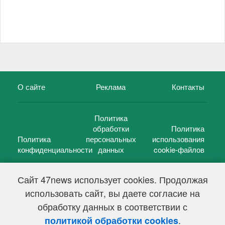
О сайте
Реклама
Контакты
Политика
обработки
Политика
Политика
персональных
использования
конфиденциальности
данных
cookie-файлов
Сайт 47news использует cookies. Продолжая
использовать сайт, вы даете согласие на
©
47 новостей (47 news)
2005 — 2026 г.
обработку данных в соответствии с
Свидетельство о регистрации СМИ Эл № ФС 77-39848, выдано
Федеральной службой по надзору в сфере связи,
.
политикой обработки cookies
информационных технологий и массовых коммуникаций