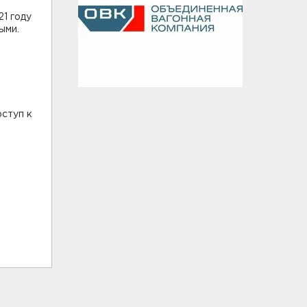
21 году
ыми.
оступ к