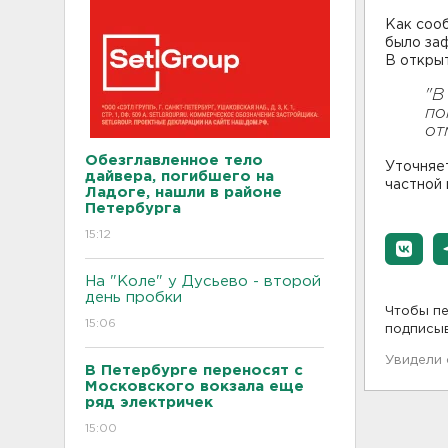
Как со
было за
В открыт
"В
по
от
Обезглавленное тело
Уточняет
дайвера, погибшего на
частной
Ладоге, нашли в районе
Петербурга
15:12
На "Коле" у Дусьево - второй
день пробки
Чтобы пе
15:06
подписы
Увидели
В Петербурге переносят с
Московского вокзала еще
ряд электричек
15:00