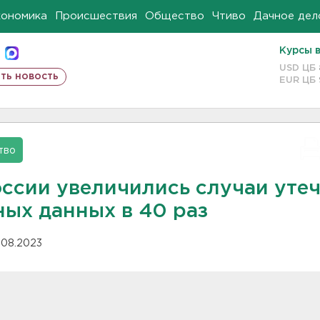
кономика
Происшествия
Общество
Чтиво
Дачное дел
Курсы 
USD ЦБ
ть новость
EUR ЦБ
тво
оссии увеличились случаи уте
ных данных в 40 раз
.08.2023