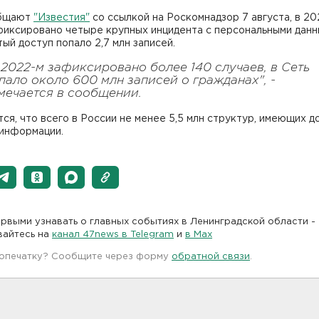
общают
"Известия"
со ссылкой на Роскомнадзор 7 августа, в 20
фиксировано четыре крупных инцидента с персональными данн
ый доступ попало 2,7 млн записей.
 2022-м зафиксировано более 140 случаев, в Сеть
пало около 600 млн записей о гражданах", -
мечается в сообщении.
ся, что всего в России не менее 5,5 млн структур, имеющих д
 информации.
рвыми узнавать о главных событиях в Ленинградской области -
вайтесь на
канал 47news в Telegram
и
в Maх
 опечатку? Сообщите через форму
обратной связи
.