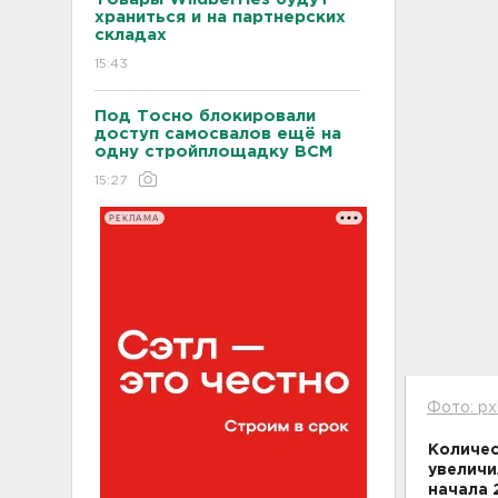
храниться и на партнерских
складах
15:43
Под Тосно блокировали
доступ самосвалов ещё на
одну стройплощадку ВСМ
15:27
РЕКЛАМА
Фото: px
Количес
увеличи
начала 