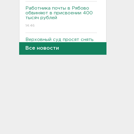
Работника почты в Рябово
обвиняют в присвоении 400
тысяч рублей
14:46
Верховный суд просят снять
партию "Яблоко" с выборов
Все новости
14:31
Рабочего придавило
бетонным блоком в
Тосненском районе
14:25
Дачников ждет реверс на
"Скандинавии"
14:18
В Петербурге задержали
тайного оружейного мастера
– в квартире силовики нашли