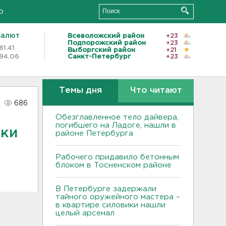
о
валют
Всеволожский район
+23
Подпорожский район
+23
81.41
Выборгский район
+21
94.06
Санкт-Петербург
+23
Темы дня
Что читают
686
Обезглавленное тело дайвера,
погибшего на Ладоге, нашли в
чки
районе Петербурга
Рабочего придавило бетонным
блоком в Тосненском районе
В Петербурге задержали
тайного оружейного мастера –
в квартире силовики нашли
целый арсенал