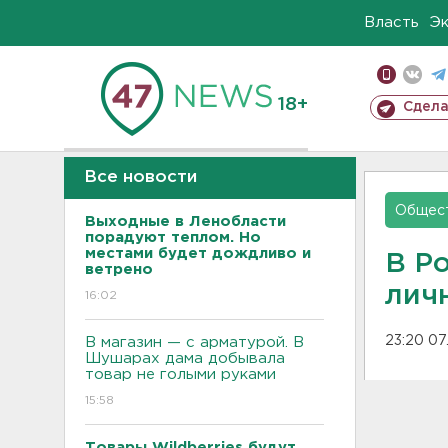
Власть
Э
18+
Сдела
Все новости
Общес
Выходные в Ленобласти
порадуют теплом. Но
местами будет дождливо и
В Р
ветрено
лич
16:02
23:20 07
В магазин — с арматурой. В
Шушарах дама добывала
товар не голыми руками
15:58
Товары Wildberries будут