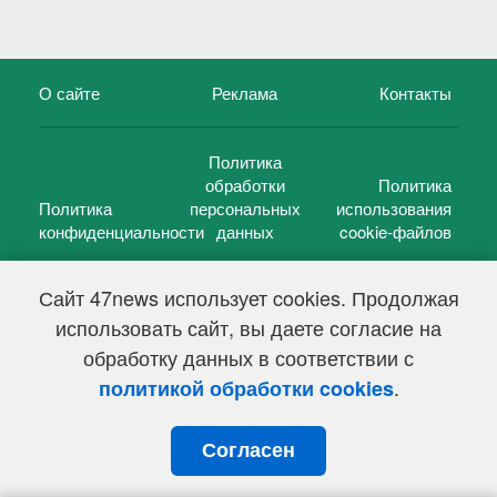
О сайте
Реклама
Контакты
Политика
обработки
Политика
Политика
персональных
использования
конфиденциальности
данных
cookie-файлов
Сайт 47news использует cookies. Продолжая
использовать сайт, вы даете согласие на
©
47 новостей (47 news)
2005 — 2026 г.
обработку данных в соответствии с
Свидетельство о регистрации СМИ Эл № ФС 77-39848, выдано
Федеральной службой по надзору в сфере связи,
.
политикой обработки cookies
информационных технологий и массовых коммуникаций
(Роскомнадзор) от 18 мая 2010г.
Согласен