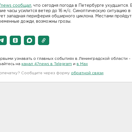
7news сообщал
, что сегодня погода в Петербурге ухудшится. 
е часы усилится ветер до 16 м/с. Синоптическую ситуацию в
ет западная периферия обширного циклона. Местами пройдут
ременные дожди, возможны грозы.
рвыми узнавать о главных событиях в Ленинградской области -
вайтесь на
канал 47news в Telegram
и
в Maх
 опечатку? Сообщите через форму
обратной связи
.