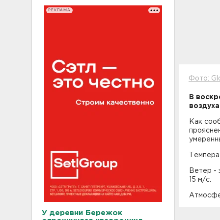
РЕКЛАМА
Фото: Gl
В воскр
воздуха
Как соо
проясне
умеренны
Температ
Ветер - 
15 м/с.
Атмосфе
У деревни Бережок