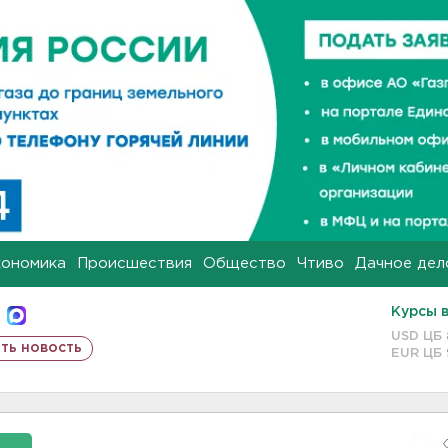
кономика
Происшествия
Общество
Чтиво
Дачное дел
Курсы 
USD ЦБ
ть новость
EUR ЦБ