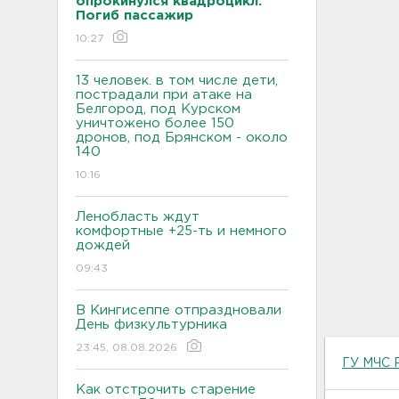
опрокинулся квадроцикл.
Погиб пассажир
10:27
13 человек. в том числе дети,
пострадали при атаке на
Белгород, под Курском
уничтожено более 150
дронов, под Брянском - около
140
10:16
Ленобласть ждут
комфортные +25-ть и немного
дождей
09:43
В Кингисеппе отпраздновали
День физкультурника
23:45, 08.08.2026
ГУ МЧС 
Как отстрочить старение