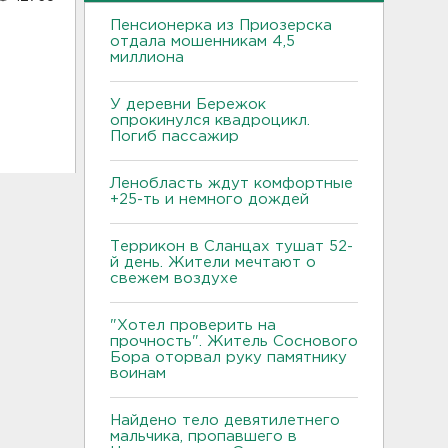
Пенсионерка из Приозерска
отдала мошенникам 4,5
миллиона
У деревни Бережок
опрокинулся квадроцикл.
Погиб пассажир
Ленобласть ждут комфортные
+25-ть и немного дождей
Террикон в Сланцах тушат 52-
й день. Жители мечтают о
свежем воздухе
"Хотел проверить на
прочность". Житель Соснового
Бора оторвал руку памятнику
воинам
Найдено тело девятилетнего
мальчика, пропавшего в