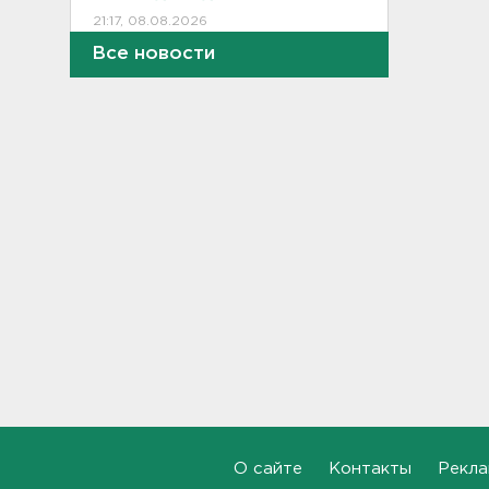
21:17, 08.08.2026
Все новости
Петербургские мосты
окрасятся в цвета
Ленинградской Победы 9
августа
20:48, 08.08.2026
Молоку не место на дверце, а
бананам – внизу. Как
правильно заполнять
холодильник, объяснили
санврачи
20:16, 08.08.2026
Обновленная аллея
императора Павла I
открылась в Гатчине
19:46, 08.08.2026
Администрация Ленобласти:
О сайте
Контакты
Рекла
Борьба с огнем на