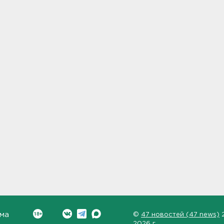
ма
©
47 новостей (47 news)
2026 г.