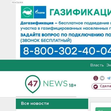
РЕКЛАМА
Власть
Э
18+
Сдела
Все новости