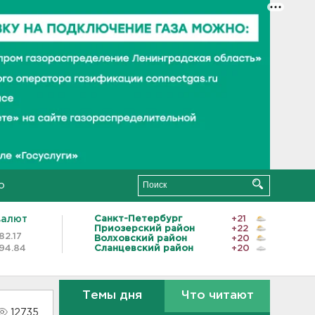
о
валют
Санкт-Петербург
+21
Приозерский район
+22
82.17
Волховский район
+20
94.84
Сланцевский район
+20
Темы дня
Что читают
12735