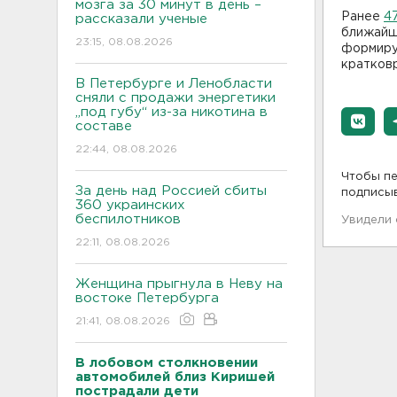
мозга за 30 минут в день –
Ранее
4
рассказали ученые
ближайши
23:15, 08.08.2026
формиру
кратков
В Петербурге и Ленобласти
сняли с продажи энергетики
„под губу“ из-за никотина в
составе
22:44, 08.08.2026
Чтобы пе
За день над Россией сбиты
подписы
360 украинских
беспилотников
Увидели
22:11, 08.08.2026
Женщина прыгнула в Неву на
востоке Петербурга
21:41, 08.08.2026
В лобовом столкновении
автомобилей близ Киришей
пострадали дети