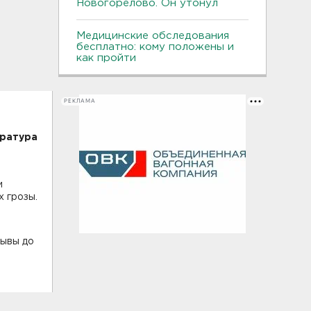
Новогорелово. Он утонул
Медицинские обследования
бесплатно: кому положены и
как пройти
РЕКЛАМА
ература
и
х грозы.
рывы до