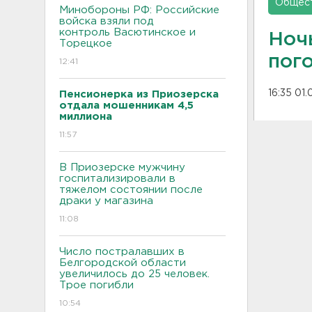
Общес
Минобороны РФ: Российские
войска взяли под
контроль Васютинское и
Ночь
Торецкое
пог
12:41
16:35 01
Пенсионерка из Приозерска
отдала мошенникам 4,5
миллиона
11:57
В Приозерске мужчину
госпитализировали в
тяжелом состоянии после
драки у магазина
11:08
Число постралавших в
Белгородской области
увеличилось до 25 человек.
Трое погибли
10:54