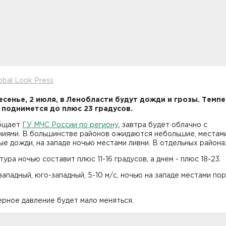
obal Look Press
есенье, 2 июля, в Ленобласти будут дожди и грозы. Темп
 поднимется до плюс 23 градусов.
бщает
ГУ МЧС России по региону
, завтра будет облачно с
ниями. В большинстве районов ожидаются небольшие, местам
е дожди, на западе ночью местами ливни. В отдельных района
ура ночью составит плюс 11-16 градусов, а днем - плюс 18-23.
западный, юго-западный, 5-10 м/с, ночью на западе местами по
рное давление будет мало меняться.