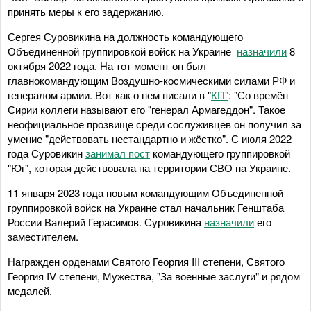
принять меры к его задержанию.
Сергея Суровикина на должность командующего
Объединенной группировкой войск на Украине
назначили
8
октября 2022 года. На тот момент он был
главнокомандующим Воздушно-космическими силами РФ и
генералом армии. Вот как о нем писали в "
КП"
: "Со времён
Сирии коллеги называют его "генерал Армагеддон". Такое
неофициальное прозвище среди сослуживцев он получил за
умение "действовать нестандартно и жёстко". С июля 2022
года Суровикин
занимал пост
командующего группировкой
"Юг", которая действовала на территории СВО на Украине.
11 января 2023 года новым командующим Объединенной
группировкой войск на Украине стал начальник Генштаба
России Валерий Герасимов. Суровикина
назначили
его
заместителем.
Награжден орденами Святого Георгия III степени, Святого
Георгия IV степени, Мужества, "За военные заслуги" и рядом
медалей.