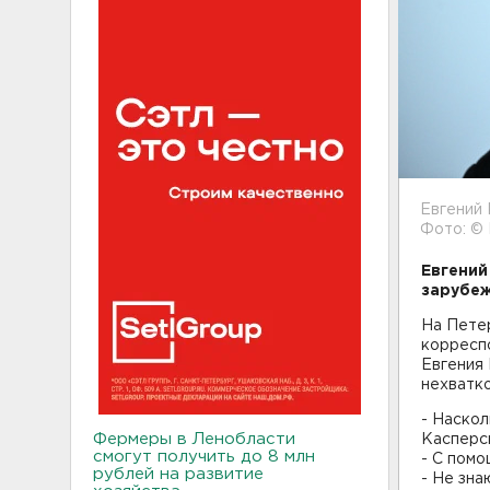
Евгений
Фото: ©
Евгений
зарубеж
На Пете
корресп
Евгения 
нехватко
- Наскол
Фермеры в Ленобласти
Касперс
смогут получить до 8 млн
- С пом
рублей на развитие
- Не зна