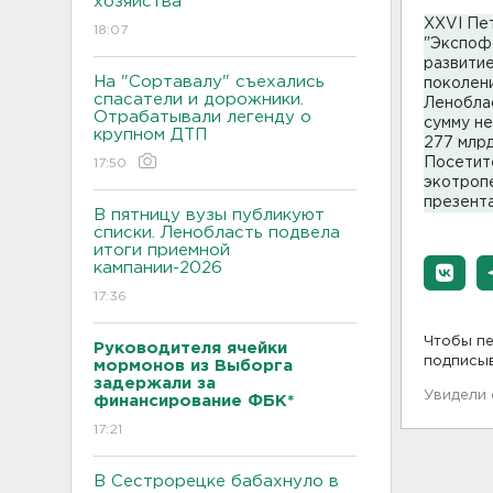
хозяйства
XXVI Пе
18:07
"Экспофо
развитие
На "Сортавалу" съехались
поколени
спасатели и дорожники.
Ленобла
Отрабатывали легенду о
сумму не
крупном ДТП
277 млрд
Посетите
17:50
экотроп
презента
В пятницу вузы публикуют
списки. Ленобласть подвела
итоги приемной
кампании-2026
17:36
Чтобы пе
Руководителя ячейки
подписы
мормонов из Выборга
задержали за
Увидели
финансирование ФБК*
17:21
В Сестрорецке бабахнуло в