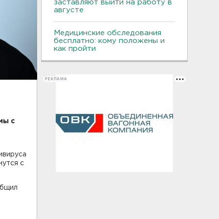
заставляют выйти на работу в
августе
Медицинские обследования
бесплатно: кому положены и
как пройти
РЕКЛАМА
мы с
ивируса
нутся с
общил