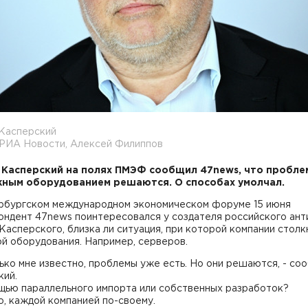
 Касперский
 РИА Новости, Алексей Филиппов
 Касперский на полях ПМЭФ сообщил 47news, что пробле
ным оборудованием решаются. О способах умолчал.
рбургском международном экономическом форуме 15 июня
ондент 47news поинтересовался у создателя российского ант
Касперского, близка ли ситуация, при которой компании столк
й оборудования. Например, серверов.
ько мне известно, проблемы уже есть. Но они решаются, - со
кий.
ощью параллельного импорта или собственных разработок?
ю, каждой компанией по-своему.