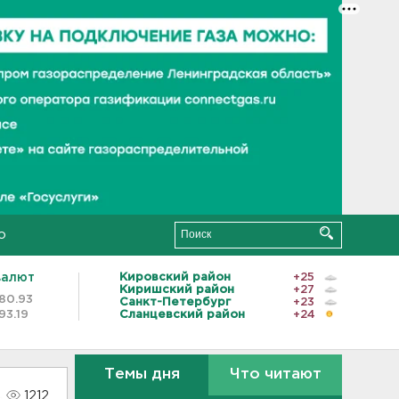
о
валют
Кировский район
+25
Киришский район
+27
80.93
Санкт-Петербург
+23
93.19
Сланцевский район
+24
Темы дня
Что читают
1212