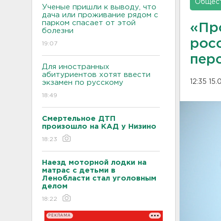
Общес
Ученые пришли к выводу, что
дача или проживание рядом с
парком спасает от этой
«Пр
болезни
рос
19:07
пер
Для иностранных
абитуриентов хотят ввести
12:35 15
экзамен по русскому
18:49
Смертельное ДТП
произошло на КАД у Низино
18:23
Наезд моторной лодки на
матрас с детьми в
Ленобласти стал уголовным
делом
18:22
РЕКЛАМА