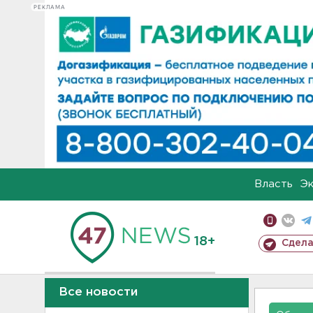
РЕКЛАМА
Власть
Э
18+
Сдела
Все новости