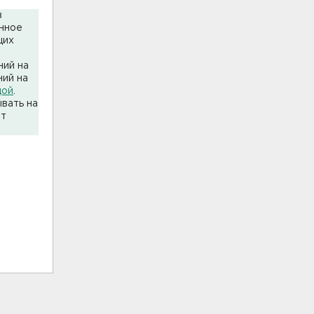
в
енное
щих
о
ний на
ний на
дой
.
вать на
ет