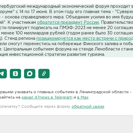
тербургский международный экономический форум проходит 
руме" с 14 по 17 июня. В этом году его главная тема - "Сувер
 - основа справедливого мира. Объединим усилия во имя буду
й". К участникам
обратится президент России
. Правительств
сти планирует подписать на ПМЭФ-2023 не менее 20 соглаше
 менее 100 миллиардов рублей (годом ранее было 30 соглаше
). Стенд региона
позиционируется как место встречи с приро
ли смогут перенестись на побережье Финского залива и побы
е. Центральным событием форума на стенде Ленобласти стан
ция инвестиционной стратегии развития туризма.
рвыми узнавать о главных событиях в Ленинградской области -
вайтесь на
канал 47news в Telegram
и
в Maх
 опечатку? Сообщите через форму
обратной связи
.