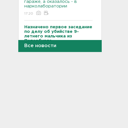
гараже, а оказалось - в
нарколаборатории
17:20
Назначено первое заседание
по делу об убийстве 9-
летнего мальчика из
Петербурга
Все новости
17:04
За неделю 1,3 тысячи
жителей Ленобласти и
Петербурга были атакованы
членистоногими вампирами
16:46
"Казино-призрак" закрыли на
Лиговском. Нашли 211 игровых
автоматов
16:29
Бомбоубежища во