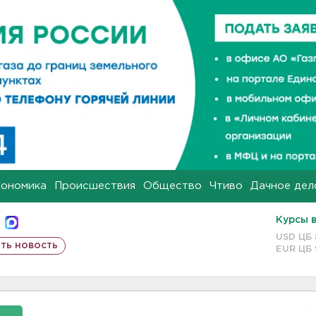
кономика
Происшествия
Общество
Чтиво
Дачное дел
Курсы 
USD ЦБ
ть новость
EUR ЦБ