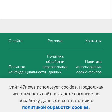
О сайте
Реклама
Контакты
Политика
обработки
Политика
Политика
персональных
использования
конфиденциальности
данных
cookie-файлов
Сайт 47news использует cookies. Продолжая
использовать сайт, вы даете согласие на
©
47 новостей (47 news)
2005 — 2026 г.
обработку данных в соответствии с
Свидетельство о регистрации СМИ Эл № ФС 77-39848, выдано
Федеральной службой по надзору в сфере связи,
.
политикой обработки cookies
информационных технологий и массовых коммуникаций