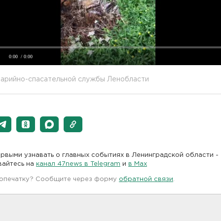
0:00
/ 0:00
варийно-спасательной службы Ленобласти
рвыми узнавать о главных событиях в Ленинградской области -
вайтесь на
канал 47news в Telegram
и
в Maх
 опечатку? Сообщите через форму
обратной связи
.