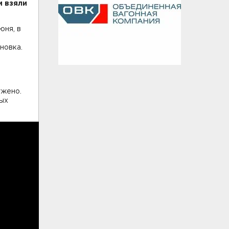
и взяли
юня, в
новка.
ужено.
ых