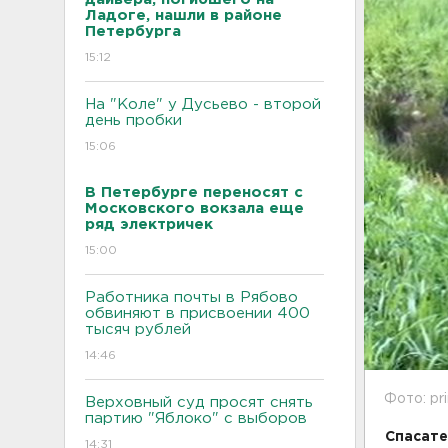
Ладоге, нашли в районе
Петербурга
15:12
На "Коле" у Дусьево - второй
день пробки
15:06
В Петербурге переносят с
Московского вокзала еще
ряд электричек
15:00
Работника почты в Рябово
обвиняют в присвоении 400
тысяч рублей
14:46
Фото: pr
Верховный суд просят снять
партию "Яблоко" с выборов
Спасате
14:31