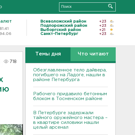
о
валют
Всеволожский район
+23
Подпорожский район
+23
81.41
Выборгский район
+21
94.06
Санкт-Петербург
+23
Темы дня
Что читают
718
Обезглавленное тело дайвера,
погибшего на Ладоге, нашли в
х
районе Петербурга
ию
Рабочего придавило бетонным
блоком в Тосненском районе
В Петербурге задержали
тайного оружейного мастера –
в квартире силовики нашли
целый арсенал