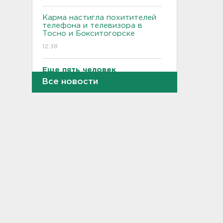
Карма настигла похитителей
телефона и телевизора в
Тосно и Бокситогорске
12:38
Еще пять человек
пострадали в Белгородской
Все новости
области
12:08
В аварии на КАД у Низино
погиб 60-летний водитель
11:38
Дело табак. В Петербурге
прикрыли торговлю
нелегальным товаром
11:07
"Подарки" на 358 тысяч