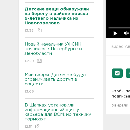
Детские вещи обнаружили
на берегу в районе поиска
9-летнего мальчика из
Новогорелово
13:36
Новый начальник УФСИН
видео А
появился в Петербурге и
Ленобласти
13:20
Минцифры: Детям не будут
ограничивать доступ в
соцсети
Чтобы пе
13:06
подписы
В Шапках установили
Увидели
информационный щит у
карьера для ВСМ, но технику
тормозят
12:51