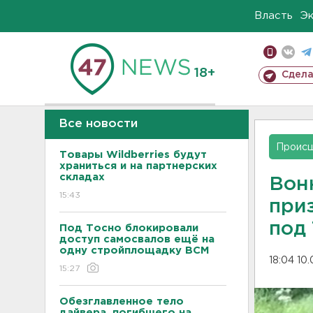
Власть
Э
18+
Сдела
Все новости
Проис
Товары Wildberries будут
храниться и на партнерских
складах
Вон
15:43
при
под
Под Тосно блокировали
доступ самосвалов ещё на
одну стройплощадку ВСМ
18:04 10
15:27
Обезглавленное тело
дайвера, погибшего на