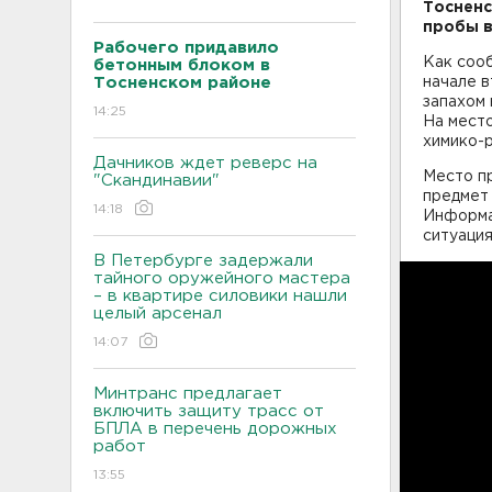
Тосненс
пробы в
Рабочего придавило
Как сооб
бетонным блоком в
Тосненском районе
начале в
запахом 
14:25
На место
химико-
Дачников ждет реверс на
Место п
"Скандинавии"
предмет 
14:18
Информа
ситуация
В Петербурге задержали
тайного оружейного мастера
– в квартире силовики нашли
целый арсенал
14:07
Минтранс предлагает
включить защиту трасс от
БПЛА в перечень дорожных
работ
13:55