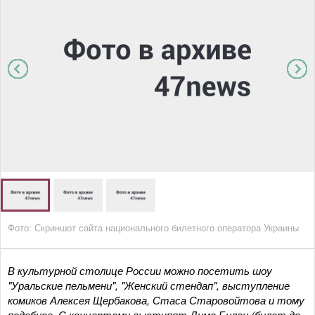
Фото: Скриншот сайта национального билетного оператора Украины
В культурной столице России можно посетить шоу
"Уральские пельмени", "Женский стендап", выступление
комиков Алексея Щербакова, Стаса Старовойтова и тому
подобное. С концертами выступят Дима Билан (билет до