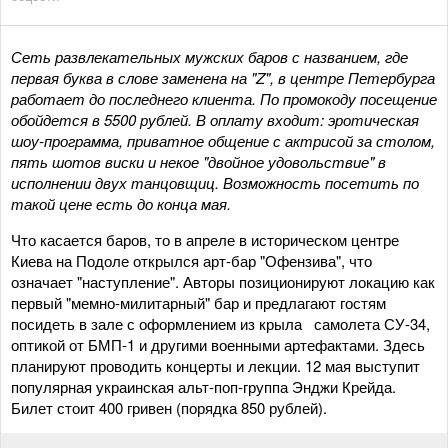
Сеть развлекательных мужских баров с названием, где
первая буква в слове заменена на "Z", в центре Петербурга
работает до последнего клиента. По промокоду посещение
обойдется в 5500 рублей. В оплату входит: эротическая
шоу-программа, приватное общение с актрисой за столом,
пять шотов виски и некое "двойное удовольствие" в
исполнении двух танцовщиц. Возможность посетить по
такой цене есть до конца мая.
Что касается баров, то в апреле в историческом центре
Киева на Подоле открылся арт-бар "Офензива", что
означает "наступление". Авторы позиционируют локацию как
первый "мемно-милитарный" бар и предлагают гостям
посидеть в зале с оформлением из крыла самолета СУ-34,
оптикой от БМП-1 и другими военными артефактами. Здесь
планируют проводить концерты и лекции. 12 мая выступит
популярная украинская альт-поп-группа Энджи Крейда.
Билет стоит 400 гривен (порядка 850 рублей).