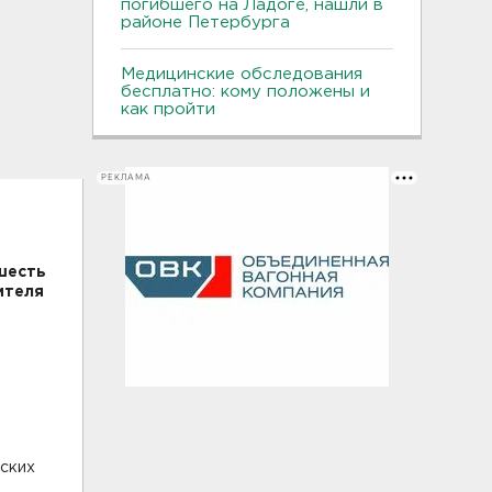
погибшего на Ладоге, нашли в
районе Петербурга
Медицинские обследования
бесплатно: кому положены и
как пройти
РЕКЛАМА
шесть
ителя
и
еских