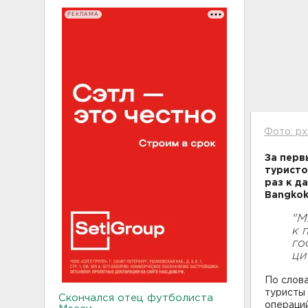
РЕКЛАМА
Фото: px
За перв
туристо
раз к д
Bangkok
"М
к 
го
ци
По слова
туристы 
Скончался отец футболиста
операций