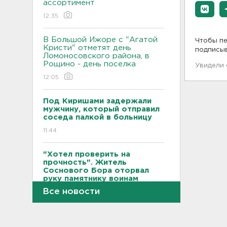
ассортимент
12:35
В Большой Ижоре с "Агатой
Чтобы пе
Кристи" отметят день
подписы
Ломоносовского района, в
Рощино - день поселка
Увидели
12:05
Под Киришами задержали
мужчину, который отправил
соседа палкой в больницу
11:44
"Хотел проверить на
прочность". Житель
Соснового Бора оторвал
руку памятнику воинам
Все новости
11:15
В Красном Селе избили
бригаду скорой помощи.