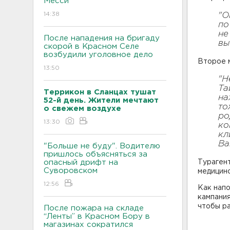
Месси
14:38
"О
по
не
После нападения на бригаду
вы
скорой в Красном Селе
возбудили уголовное дело
Второе м
13:50
"Н
Та
Террикон в Сланцах тушат
на
52-й день. Жители мечтают
то
о свежем воздухе
ро
13:30
ко
кл
Ba
"Больше не буду". Водителю
пришлось объясняться за
опасный дрифт на
Тураген
Суворовском
медицинс
12:56
Как напо
кампания
чтобы ра
После пожара на складе
“Ленты” в Красном Бору в
магазинах сократился