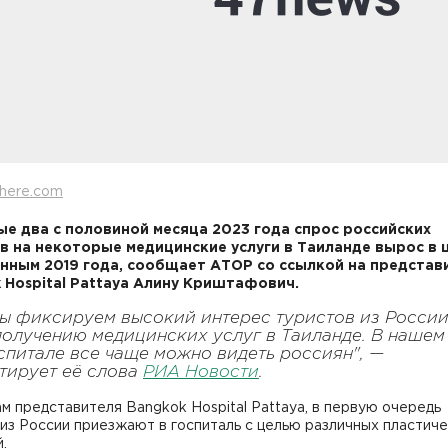
here.com
ые два с половиной месяца 2023 года спрос российских
в на некоторые медицинские услуги в Таиланде вырос в 
анным 2019 года, сообщает АТОР со ссылкой на представ
 Hospital Pattaya Алину Криштафович.
ы фиксируем высокий интерес туристов из Росси
получению медицинских услуг в Таиланде. В нашем
спитале все чаще можно видеть россиян", —
тирует её слова
РИА Новости
.
м представителя Bangkok Hospital Pattaya, в первую очередь
из России приезжают в госпиталь с целью различных пластич
.