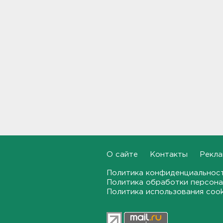
Агрессор задержан
11:04
Рыбаков эвакуировали с
Ладожского озера у Назии
10:37
В Кингисеппе уборщицу
задержали за кражу денег и
украшений
10:17
Инспекторы проверят
водителей на трезвость в
Петербурге и Ленобласти
О сайте
Контакты
Рекла
09:54
Политика конфиденциальнос
Политика обработки персона
Почти 400 за ночь, почти 90 -
Политика использования coo
за утро - беспилотники
атакуют регионы России
09:23