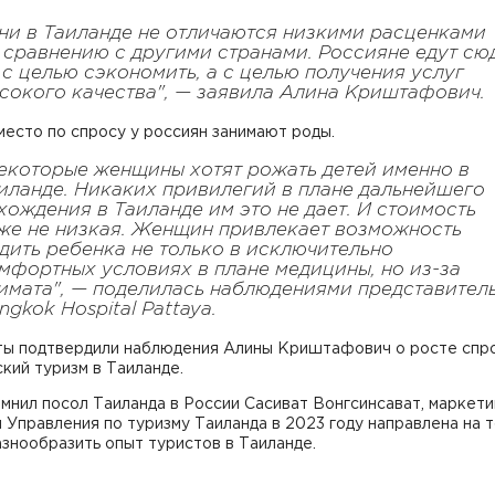
ни в Таиланде не отличаются низкими расценками
 сравнению с другими странами. Россияне едут сю
 с целью сэкономить, а с целью получения услуг
сокого качества", — заявила Алина Криштафович.
есто по спросу у россиян занимают роды.
екоторые женщины хотят рожать детей именно в
иланде. Никаких привилегий в плане дальнейшего
хождения в Таиланде им это не дает. И стоимость
же не низкая. Женщин привлекает возможность
дить ребенка не только в исключительно
мфортных условиях в плане медицины, но из-за
имата", — поделилась наблюдениями представител
ngkok Hospital Pattaya.
ты подтвердили наблюдения Алины Криштафович о росте спро
кий туризм в Таиланде.
мнил посол Таиланда в России Сасиват Вонгсинсават, маркети
 Управления по туризму Таиланда в 2023 году направлена на т
знообразить опыт туристов в Таиланде.