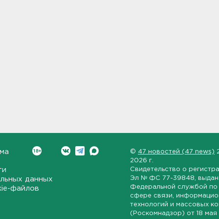
ма
©
47 новостей (47 news)
2026 г.
ти
Свидетельство о регистр
Эл № ФС 77-39848
, выда
льных данных
Федеральной службой по 
kie-файлов
сфере связи, информаци
технологий и массовых к
(Роскомнадзор) от
18 мая