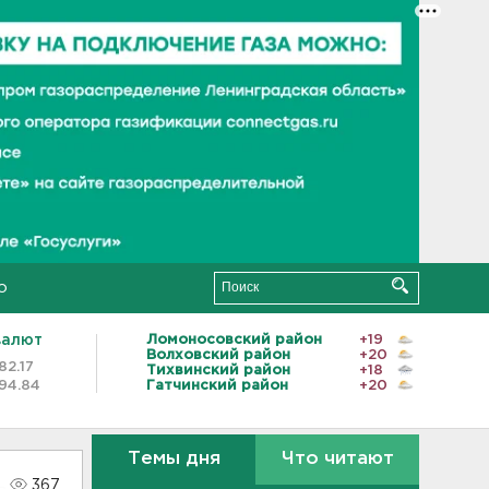
о
валют
Ломоносовский район
+19
Волховский район
+20
82.17
Тихвинский район
+18
94.84
Гатчинский район
+20
Темы дня
Что читают
367