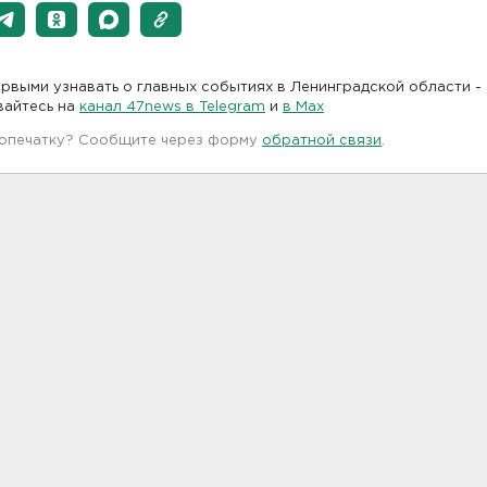
рвыми узнавать о главных событиях в Ленинградской области -
вайтесь на
канал 47news в Telegram
и
в Maх
 опечатку? Сообщите через форму
обратной связи
.