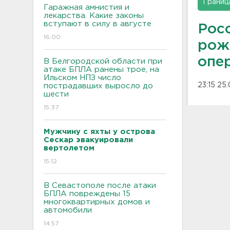
Границ
Гаражная амнистия и
лекарства. Какие законы
вступают в силу в августе
Рос
16:00
рож
опе
В Белгородской области при
атаке БПЛА ранены трое, на
Ильском НПЗ число
23:15 25
пострадавших выросло до
шести
15:37
Мужчину с яхты у острова
Сескар эвакуировали
вертолетом
15:12
В Севастополе после атаки
БПЛА повреждены 15
многоквартирных домов и
автомобили
14:57