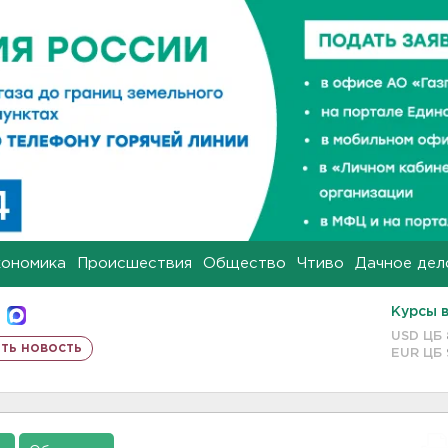
кономика
Происшествия
Общество
Чтиво
Дачное дел
Курсы 
USD ЦБ
ть новость
EUR ЦБ