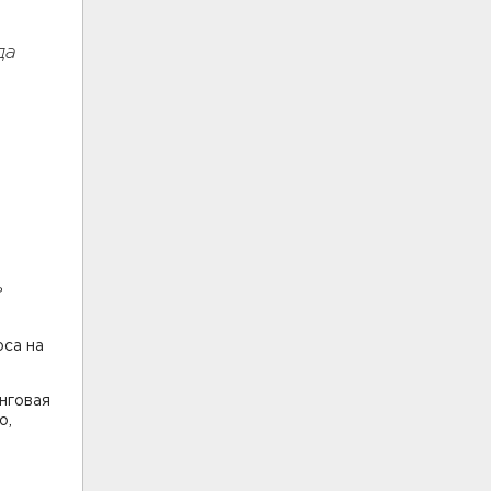
да
ь
са на
нговая
о,