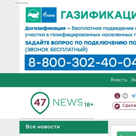
РЕКЛАМА
Власть
Э
18+
Сдела
Все новости