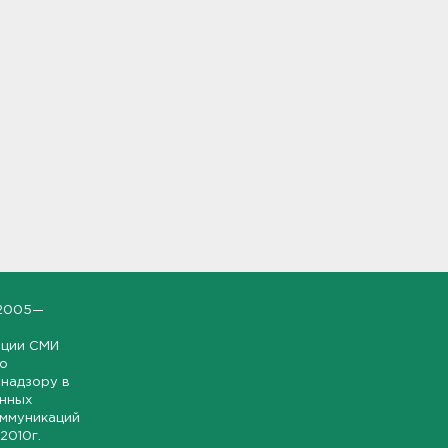
2005—
ации СМИ
но
надзору в
онных
оммуникаций
 2010г.