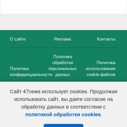
О сайте
Реклама
Контакты
Политика
обработки
Политика
Политика
персональных
использования
конфиденциальности
данных
cookie-файлов
Сайт 47news использует cookies. Продолжая
использовать сайт, вы даете согласие на
©
47 новостей (47 news)
2005 — 2026 г.
обработку данных в соответствии с
Свидетельство о регистрации СМИ Эл № ФС 77-39848, выдано
Федеральной службой по надзору в сфере связи,
.
политикой обработки cookies
информационных технологий и массовых коммуникаций
(Роскомнадзор) от 18 мая 2010г.