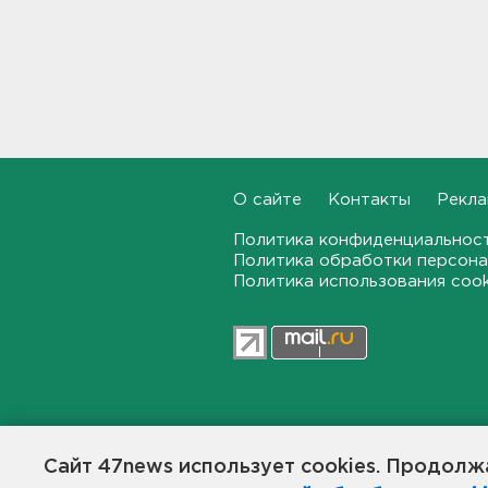
Работника почты в Рябово
обвиняют в присвоении 400
тысяч рублей
14:46
Верховный суд просят снять
партию "Яблоко" с выборов
14:31
О сайте
Контакты
Рекла
Рабочего придавило
бетонным блоком в
Политика конфиденциальнос
Тосненском районе
Политика обработки персона
Политика использования coo
14:25
Дачников ждет реверс на
"Скандинавии"
14:18
В Петербурге задержали
47news.ru — независимое интерн
тайного оружейного мастера
общественной жизни в Ленинград
– в квартире силовики нашли
Сайт 47news использует cookies. Продолжа
Создатели рассчитывают, что «4
целый арсенал