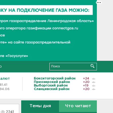
о
валют
Бокситогорский район
+24
Приозерский район
+20
81.41
Выборгский район
+19
94.06
Сланцевский район
+20
Темы дня
Что читают
2241