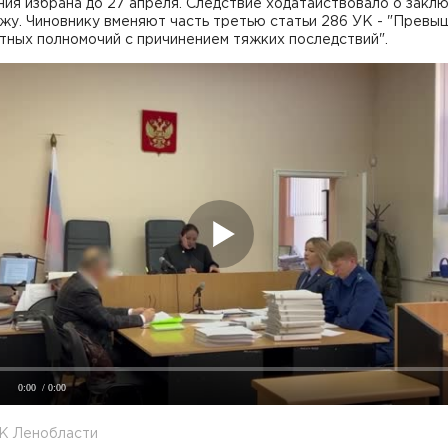
ия избрана до 27 апреля. Следствие ходатайствовало о закл
жу. Чиновнику вменяют часть третью статьи 286 УК - "Превы
тных полномочий с причинением тяжких последствий".
0:00
/ 0:00
СК Ленобласти