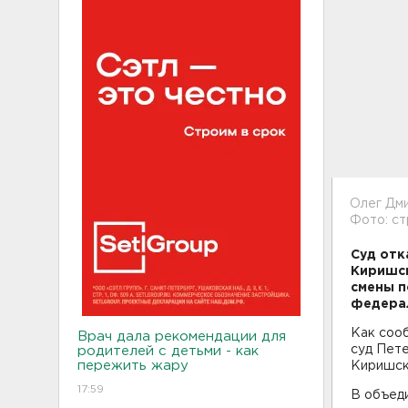
Олег Дм
Фото: с
Суд отк
Киришск
смены п
федера
Как соо
Врач дала рекомендации для
суд Пете
родителей с детьми - как
пережить жару
Киришск
17:59
В объед