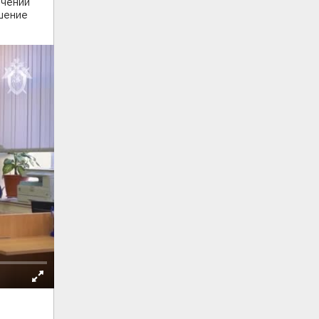
ючении
шение