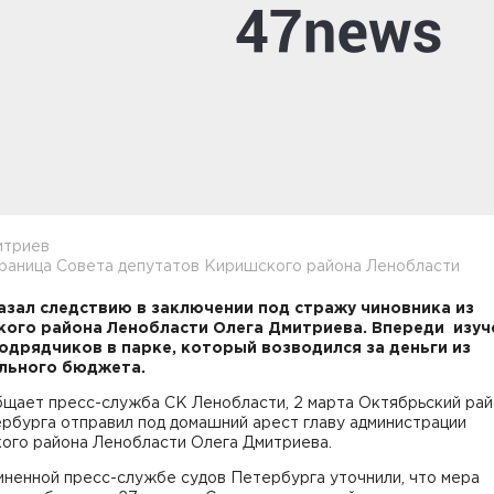
итриев
траница Совета депутатов Киришского района Ленобласти
азал следствию в заключении под стражу чиновника из
ого района Ленобласти Олега Дмитриева. Впереди изуч
одрядчиков в парке, который возводился за деньги из
льного бюджета.
бщает пресс-служба СК Ленобласти, 2 марта Октябрьский ра
рбурга отправил под домашний арест главу администрации
ого района Ленобласти Олега Дмитриева.
иненной пресс-службе судов Петербурга уточнили, что мера