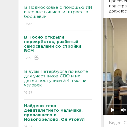
пресечен
под стра
В Подмосковье с помощью ИИ
должнос
впервые выписали штраф за
борщевик
17:38
В Тосно открыли
перекрёсток, разбитый
самосвалами со стройки
ВСМ
17:19
В вузы Петербурга по квоте
для участников СВО и их
детей поступили 3,4 тысячи
человек
16:57
Найдено тело
девятилетнего мальчика,
пропавшего в
Новогорелово. Он утонул
Видео: 
16:41