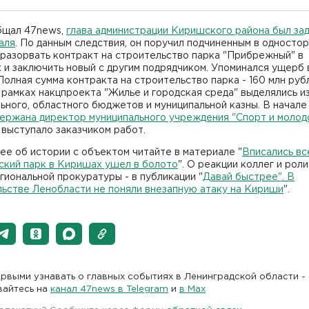
бщал 47news,
глава администрации Киришского района был за
аля
. По данным следствия, он поручил подчиненным в односто
разорвать контракт на строительство парка "Прибрежный" в
и заключить новый с другим подрядчиком. Упоминался ущерб 
Полная сумма контракта на строительство парка - 160 млн руб
 рамках накцпроекта "Жилье и городская среда" выделялись и
ного, областного бюджетов и муниципальной казны. В начале
ержана директор муниципального учреждения "Спорт и молод
выступало заказчиком работ.
е об истории с объектом читайте в материале "
Вписались вс
ский парк в Киришах ушел в болото
". О реакции коллег и роли
гиональной прокуратуры - в публикации "
Давай быстрее". В
льстве Ленобласти не поняли внезапную атаку на Кириши
".
рвыми узнавать о главных событиях в Ленинградской области -
вайтесь на
канал 47news в Telegram
и
в Maх