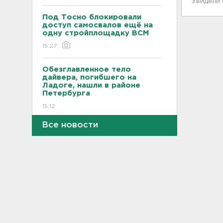
Увидели
Под Тосно блокировали
доступ самосвалов ещё на
одну стройплощадку ВСМ
15:27
Обезглавленное тело
дайвера, погибшего на
Ладоге, нашли в районе
Петербурга
15:12
Все новости
На "Коле" у Дусьево - второй
день пробки
15:06
В Петербурге переносят с
Московского вокзала еще
ряд электричек
15:00