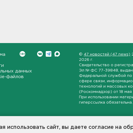
ма
©
47 новостей (47 news)
2026 г.
ти
Свидетельство о регистр
Эл № ФС 77-39848
, выда
льных данных
Федеральной службой по 
kie-файлов
сфере связи, информаци
технологий и массовых к
(Роскомнадзор) от
18 мая
При использовании матер
гиперссылка обязательна.
ет-издание, направленное на всестороннее освещение политиче
ской области, экономической и инвестиционной активности в ре
я использовать сайт, вы даете согласие на об
7 новостей» станет популярной и конструктивной площадкой дл