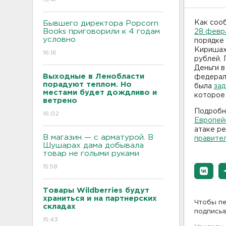
Как соо
Бывшего директора Popcorn
Books приговорили к 4 годам
28 февр
условно
порядке 
Киришах 
16:16
рублей. 
Деньги в
Выходные в Ленобласти
федераль
порадуют теплом. Но
была
зад
местами будет дождливо и
которое 
ветрено
Подробне
16:02
Европей
атаке ре
В магазин — с арматурой. В
правите
Шушарах дама добывала
товар не голыми руками
15:58
Товары Wildberries будут
храниться и на партнерских
Чтобы пе
складах
подписы
15:43