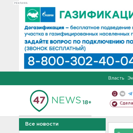
РЕКЛАМА
Власть
Э
18+
Сдела
Все новости