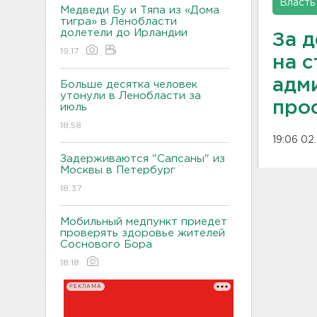
Власть
Медведи Бу и Тяпа из «Дома
тигра» в Ленобласти
долетели до Ирландии
За 
19:17
на с
адм
Больше десятка человек
утонули в Ленобласти за
про
июль
18:58
19:06 02
Задерживаются "Сапсаны" из
Москвы в Петербург
18:37
Мобильный медпункт приедет
проверять здоровье жителей
Соснового Бора
18:18
РЕКЛАМА