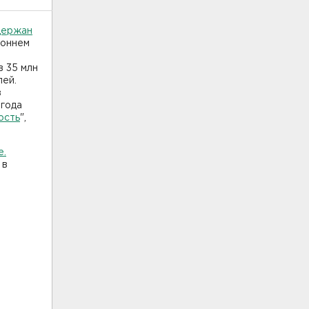
держан
роннем
в 35 млн
лей.
з
 года
ость
",
е.
 в