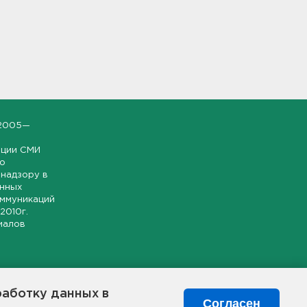
2005—
ации СМИ
но
надзору в
онных
оммуникаций
 2010г.
иалов
ской и
гионе.
работку данных в
я свободного
Согласен