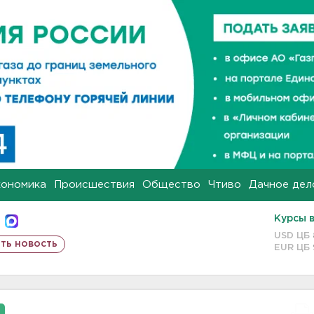
кономика
Происшествия
Общество
Чтиво
Дачное дел
Курсы 
USD ЦБ
ть новость
EUR ЦБ