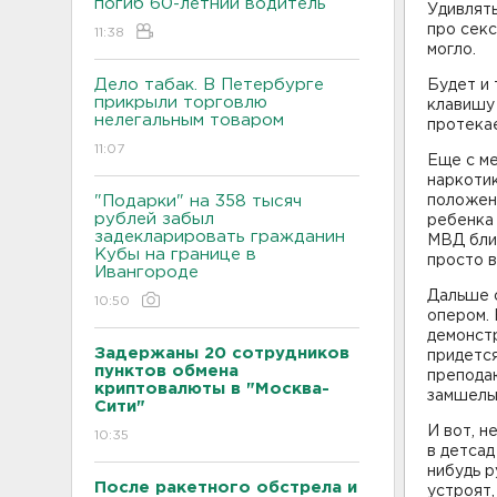
погиб 60-летний водитель
Удивлять
про секс
11:38
могло.
Дело табак. В Петербурге
Будет и 
прикрыли торговлю
клавишу 
нелегальным товаром
протека
11:07
Еще с ме
наркотик
"Подарки" на 358 тысяч
положени
рублей забыл
ребенка 
задекларировать гражданин
МВД близ
Кубы на границе в
просто
Ивангороде
Дальше с
10:50
опером. 
демонстр
Задержаны 20 сотрудников
придется
пунктов обмена
преподаю
криптовалюты в "Москва-
замшелым
Сити"
И вот, н
10:35
в детсад
нибудь р
После ракетного обстрела и
устроят,