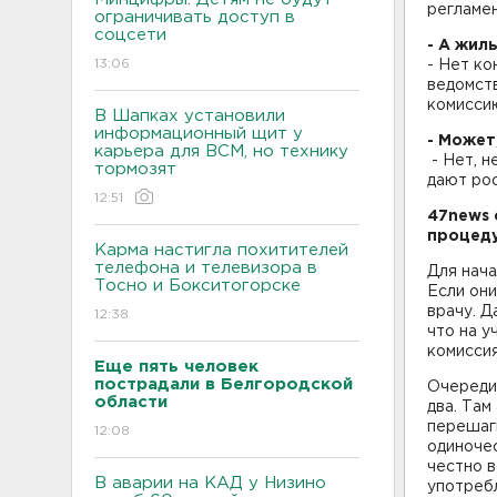
регламен
ограничивать доступ в
соцсети
- А жил
13:06
- Нет ко
ведомств
комиссию
В Шапках установили
информационный щит у
- Может
карьера для ВСМ, но технику
- Нет, н
тормозят
дают рос
12:51
47news 
процеду
Карма настигла похитителей
телефона и телевизора в
Для нача
Тосно и Бокситогорске
Если они
врачу. Д
12:38
что на у
комиссия
Еще пять человек
пострадали в Белгородской
Очереди
области
два. Там
перешаги
12:08
одиночес
честно в
В аварии на КАД у Низино
употреб