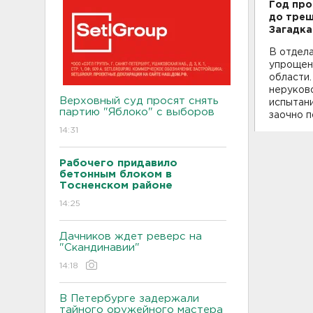
Год про
до трещ
Загадка
В отдела
упрощен
области.
неруков
Верховный суд просят снять
испытани
партию "Яблоко" с выборов
заочно п
14:31
Рабочего придавило
бетонным блоком в
Тосненском районе
14:25
Дачников ждет реверс на
"Скандинавии"
14:18
В Петербурге задержали
тайного оружейного мастера