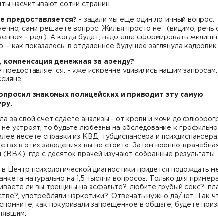
ты насчитывают сотни страниц.
ье предоставляется?
- задали мы еще один логичный вопрос.
нечно, сами решаете вопрос. Жилья просто нет (видимо, речь 
енном - ред.). А когда будет, надо еще сформировать жилищ
, - как показалось, в отдаленное будущее заглянула кадровик
, компенсация денежная за аренду?
е предоставляется, - уже искренне удивились нашим запросам, 
сияне.
опросил знакомых полицейских и приводит эту самую
ру.
ла за свой счет сдаете анализы - от крови и мочи до флюорог
 не устроят, то будьте любезны на обследование к профильн
алее несете справки из КВД, тубдиспансера и психдиспансера 
четах в этих заведениях вы не стоите. Затем военно-врачебна
 (ВВК), где с десяток врачей изучают собранные результаты.
 в Центр психологической диагностики придется подождать м
 анкета натурально на 1,5 тысячи вопросов. Только для примера
ваете ли вы трещины на асфальте?, любите грубый секс?, пл
тве?, употребляли наркотики?. Отвечать нужно да/нет. Так чт
спомните, как покуривали запрещенное в общаге, будете при
лявшим.