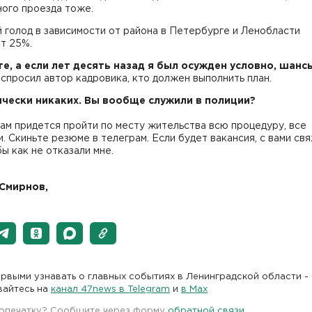
ного проезда тоже.
голод в зависимости от района в Петербурге и Ленобласти
т 25%.
те, а если лет десять назад я был осужден условно, шансы
спросил автор кадровика, кто должен выполнить план.
ически никаких. Вы вообще служили в полиции?
вам придется пройти по месту жительства всю процедуру, все
. Скиньте резюме в телеграм. Если будет вакансия, с вами св
бы как не отказали мне.
Смирнов,
рвыми узнавать о главных событиях в Ленинградской области -
вайтесь на
канал 47news в Telegram
и
в Maх
 опечатку? Сообщите через форму
обратной связи
.