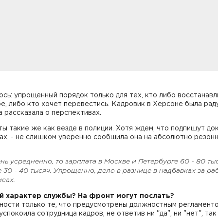
сь: упрощенный порядок только для тех, кто либо восстанав
е, либо кто хочет перевестись. Кадровик в Херсоне была рад
а рассказала о перспективах.
ты такие же как везде в полиции. Хотя ждем, что подпишут д
ах, - не слишком уверенно сообщила она на абсолютно резон
нь усредненно, то зарплата в Москве и Петербурге 60 - 80 тыс
 30 - 40 тысяч. Упрощенно, дело в разнице в надбавках за ра
сах.
ой характер службы? На фронт могут послать?
нности только те, что предусмотрены должностным регламент
 успокоила сотрудница кадров, не ответив ни "да", ни "нет", так