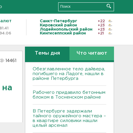
о
валют
Санкт-Петербург
+22
Кировский район
+23
81.41
Лодейнопольский район
+23
94.06
Кингисеппский район
+21
Темы дня
Что читают
14461
Обезглавленное тело дайвера,
погибшего на Ладоге, нашли в
районе Петербурга
 на
Рабочего придавило бетонным
блоком в Тосненском районе
В Петербурге задержали
тайного оружейного мастера –
в квартире силовики нашли
целый арсенал