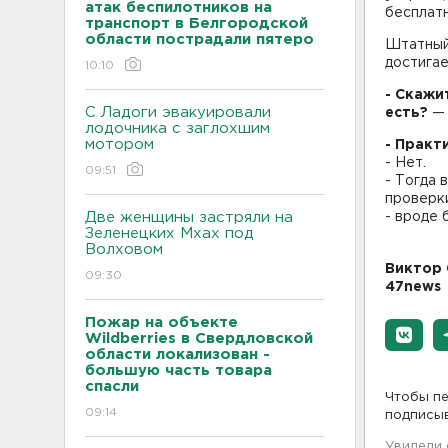
атак беспилотников на
бесплат
транспорт в Белгородской
области пострадали пятеро
Штатный 
достигае
10:10
- Скажи
С Ладоги эвакуировали
есть?
— 
лодочника с заглохшим
мотором
- Практ
- Нет.
09:51
- Тогда 
проверки
Две женщины застряли на
- вроде 
Зеленецких Мхах под
Волховом
Виктор 
09:30
47news
Пожар на объекте
Wildberries в Свердловской
области локализован -
большую часть товара
спасли
Чтобы пе
09:14
подписы
Увидели