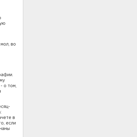
о
ную
.
мол, во
рафии.
ому
- о том,
я
есяц-
:
ачете в
о, если
знаны