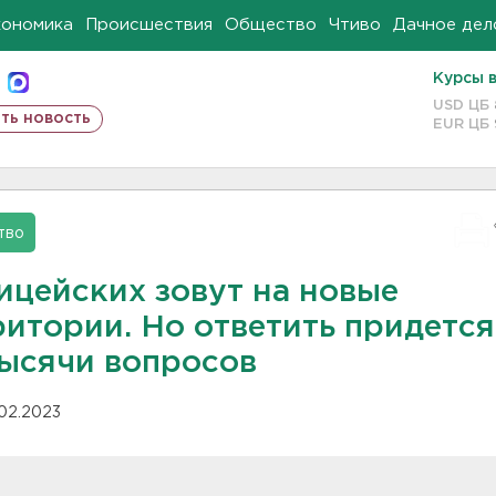
кономика
Происшествия
Общество
Чтиво
Дачное дел
Курсы 
USD ЦБ
ть новость
EUR ЦБ
тво
ицейских зовут на новые
ритории. Но ответить придется
тысячи вопросов
.02.2023