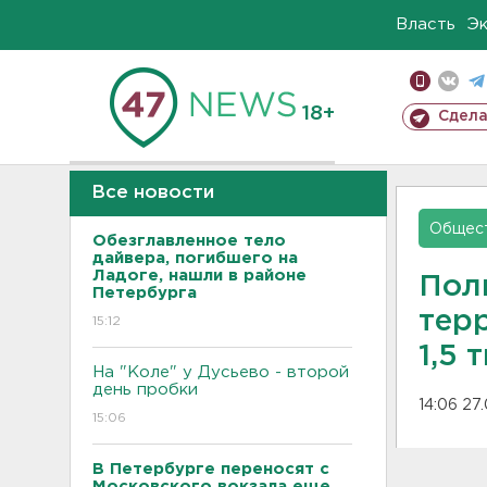
Власть
Э
18+
Сдела
Все новости
Общес
Обезглавленное тело
дайвера, погибшего на
Ладоге, нашли в районе
Пол
Петербурга
тер
15:12
1,5 
На "Коле" у Дусьево - второй
день пробки
14:06 27
15:06
В Петербурге переносят с
Московского вокзала еще