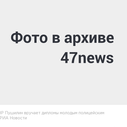
НР Пушилин вручает дипломы молодым полицейским
 РИА Новости