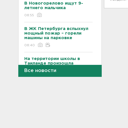
В Новогорелово ищут 9-
летнего мальчика
08:55
В ЖК Петербурга вспыхнул
мощный пожар – горели
машины на парковке
08:40
На территории школы в
Таиланде произошла
стрельба: есть жертвы и
Все новости
пострадавшие
08:12
Объект Wildberries
загорелся в Екатеринбурге
07:43
От панической атаки до
сердца. На что указывает пот