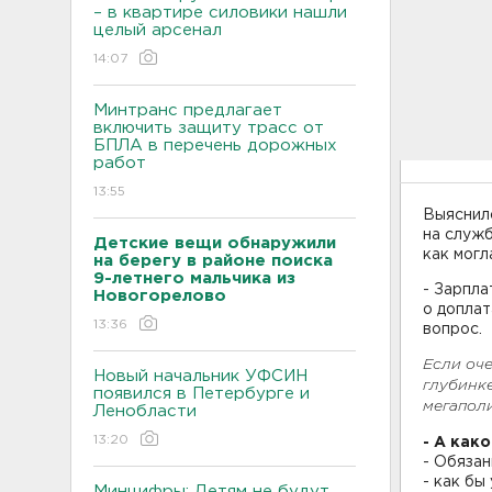
– в квартире силовики нашли
целый арсенал
14:07
Минтранс предлагает
включить защиту трасс от
БПЛА в перечень дорожных
работ
13:55
Выяснило
на служб
Детские вещи обнаружили
как могл
на берегу в районе поиска
9-летнего мальчика из
- Зарпла
Новогорелово
о доплат
13:36
вопрос.
Если оче
Новый начальник УФСИН
глубинке
появился в Петербурге и
мегаполи
Ленобласти
13:20
- А как
- Обяза
- как бы
Минцифры: Детям не будут