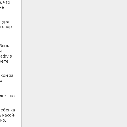
, что
не
атуре
зговор
ебным
и
рафу в
жете
иком за
но
ке - по
 ребенка
ь какой-
но,