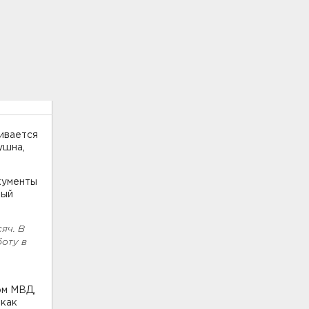
ливается
ушна,
окументы
ный
яч. В
боту в
ом МВД,
 как