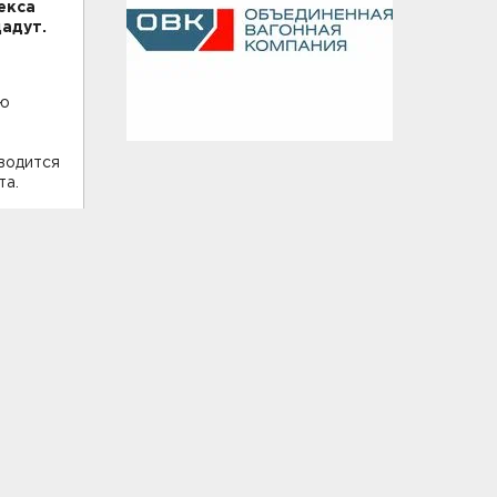
екса
дадут.
ую
водится
та.