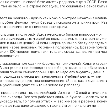
ся не стоит - в своей базе анкеты родились еще в СССР. Разве
 там не было — в стране победившего социализма секса быть 
тест на реакцию - нужно как можно быстрее нажать на клави
пробел. Венчают муки, беседа с психологом и психиатром. Ра
ет в зависимости от вменяемости врача.
сяц ждать полиграф. Здесь несколько блоков вопросов - от
ов и суицидальных мыслей до пользовались ли вы своим служ
ем в личных целях?. И если, например, вы по блату определил
в вуз через знакомых, то значит пользовались. Доверие полиг
ко к 100-процентному, так что шанс срезаться велик - вы мо
 волноваться.
тажировка полгода - ни формы, ни полномочий. Ходите хвост
В конце зачет по физподготовке: бег, отжимание и обязатель
ация приема самообороны. Где-то надо его выучить. Дальше
 подождать с месяц для зачисления в Учебный центр — там
т юриспруденцию, правоприменение. (Здесь как в журналисти
 учебникам учат те, кто на земле не работал).
е прошло и года - вы полицейский. Из льгот: 40 дней отпуска и
 без очереди. Все это работает лишь на бумаге — если ты хот
уководитель, то полный отпуск — это химера, а ребенка, конеч
 но в детсад далеко-далеко от дома. Льгот по налогам нет,