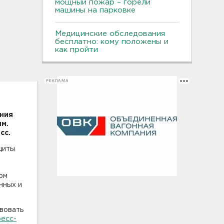
мощный пожар – горели
машины на парковке
Медицинские обследования
бесплатно: кому положены и
как пройти
РЕКЛАМА
ния
м.
сс.
щиты
ом
нных и
твовать
ресс-