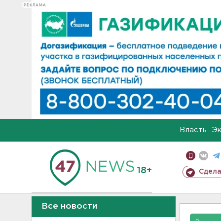
РЕКЛАМА
Власть
Э
18+
Сдела
Все новости