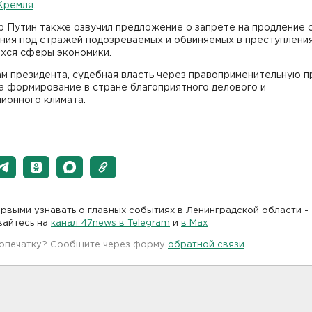
Кремля
.
р Путин также озвучил предложение о запрете на продление 
ния под стражей подозреваемых и обвиняемых в преступления
хся сферы экономики.
м президента, судебная власть через правоприменительную п
а формирование в стране благоприятного делового и
ионного климата.
рвыми узнавать о главных событиях в Ленинградской области -
вайтесь на
канал 47news в Telegram
и
в Maх
 опечатку? Сообщите через форму
обратной связи
.