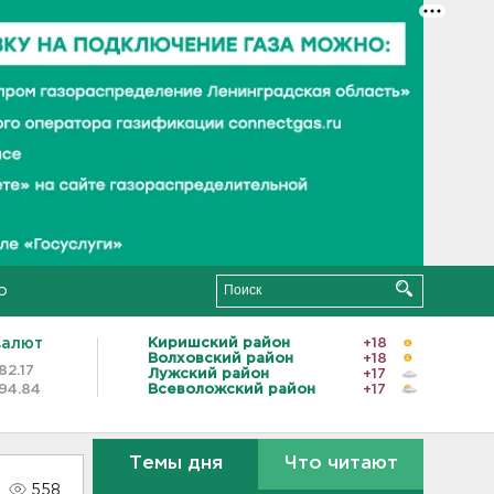
о
валют
Киришский район
+18
Волховский район
+18
82.17
Лужский район
+17
94.84
Всеволожский район
+17
Темы дня
Что читают
558