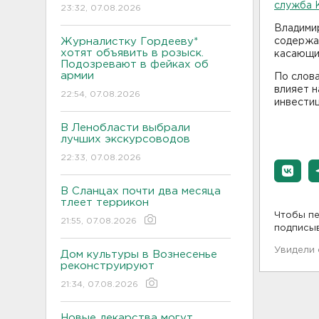
служба 
23:32, 07.08.2026
Владими
Журналистку Гордееву*
содержа
хотят объявить в розыск.
касающи
Подозревают в фейках об
армии
По слова
влияет н
22:54, 07.08.2026
инвестиц
В Ленобласти выбрали
лучших экскурсоводов
22:33, 07.08.2026
В Сланцах почти два месяца
тлеет террикон
Чтобы пе
21:55, 07.08.2026
подписы
Увидели
Дом культуры в Вознесенье
реконструируют
21:34, 07.08.2026
Новые лекарства могут