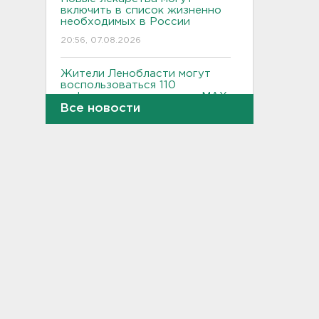
включить в список жизненно
необходимых в России
20:56, 07.08.2026
Жители Ленобласти могут
воспользоваться 110
цифровыми сервисами в МАХ
Все новости
20:35, 07.08.2026
Тройняшек выписали из
Ленинградского
перинатального центра
20:16, 07.08.2026
Больше часа.
Задерживаются электрички
между Петербургом и
Ленобластью
19:57, 07.08.2026
В Гатчине два