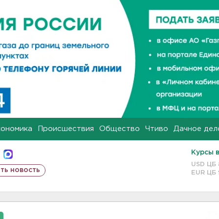
кономика
Происшествия
Общество
Чтиво
Дачное дел
Курсы 
USD ЦБ
ть новость
EUR ЦБ