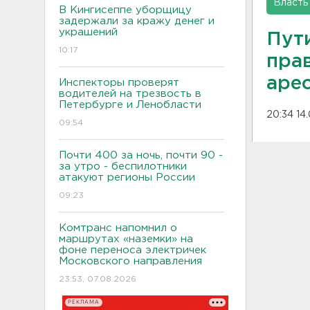
Власть
В Кингисеппе уборщицу
задержали за кражу денег и
украшений
Пут
10:17
пра
арес
Инспекторы проверят
водителей на трезвость в
Петербурге и Ленобласти
20:34 14
09:54
Почти 400 за ночь, почти 90 -
за утро - беспилотники
атакуют регионы России
09:23
Комтранс напомнил о
маршрутах «наземки» на
фоне переноса электричек
Московского направления
23:53, 07.08.2026
РЕКЛАМА