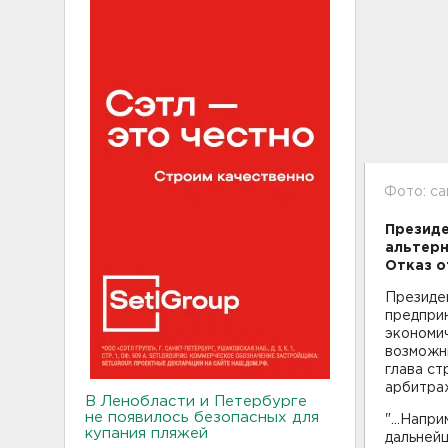
Фото: са
Президе
альтерн
Отказ о
Президе
предпри
экономи
возможны
глава ст
арбитра
В Ленобласти и Петербурге
не появилось безопасных для
"...Напр
купания пляжей
дальнейш