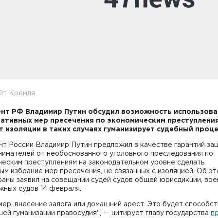
йт Кремля
нт РФ Владимир Путин обсудил возможность использова
ативных мер пресечения по экономическим преступления
т изоляции в таких случаях гуманизирует судебный проце
нт России Владимир Путин предложил в качестве гарантий за
нимателей от необоснованного уголовного преследования по
ческим преступлениям на законодательном уровне сделать
м избрание мер пресечения, не связанных с изоляцией. Об эт
раны заявил на совещании судей судов общей юрисдикции, вое
жных судов 14 февраля.
имер, внесение залога или домашний арест. Это будет способс
ей гуманизации правосудия", — цитирует главу государства
п