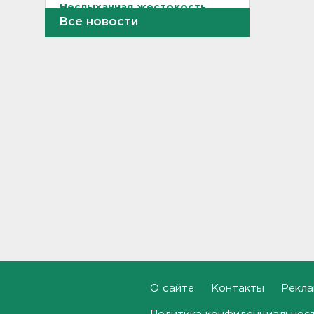
Неслыханная жестокость.
Депутатов ЗакСа
Все новости
Ленобласти заставляют
выйти на работу в августе
11:43
Район Ладоги у Ржевского
полигона объявили опасным
и закрыли для судоходства
11:38
Нефтеперерабатывающий
завод в Ярославской
области поврежден
обломками БПЛА, возник
пожар
11:33
МВД назвало штрафы
ГИБДД, которые нельзя
оплатить со скидкой: список
О сайте
Контакты
Рекла
11:22