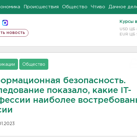
кономика
Происшествия
Общество
Чтиво
Дачное дел
Курсы 
USD ЦБ
ть новость
EUR ЦБ
икации
Общество
ормационная безопасность.
едование показало, какие IT-
фессии наиболее востребован
сии
01.2023