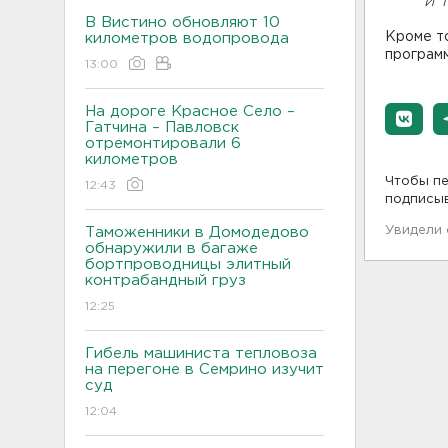
и 
В Вистино обновляют 10
Кроме т
километров водопровода
программ
13:00
На дороге Красное Село –
Гатчина – Павловск
отремонтировали 6
километров
Чтобы пе
12:43
подписы
Увидели
Таможенники в Домодедово
обнаружили в багаже
бортпроводницы элитный
контрабандный груз
12:25
Гибель машиниста тепловоза
на перегоне в Семрино изучит
суд
12:04