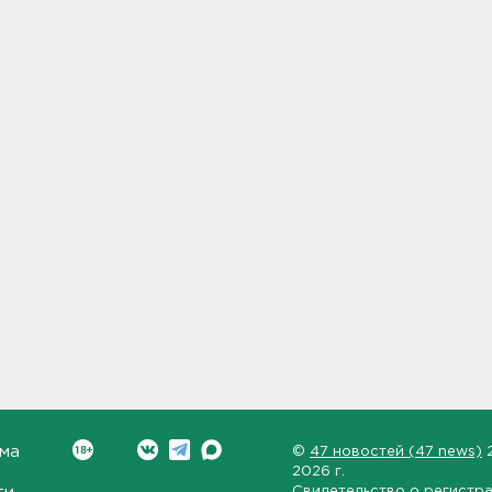
ма
©
47 новостей (47 news)
2026 г.
Свидетельство о регистр