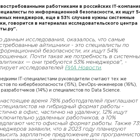
востребованными работниками в российских IT-компани
пециалисты по информационной безопасности, их ищут 
ных менеджеров, еще в 53% случаев нужны системные
ки, говорится в материалах исследовательского центра
ты.ру".
о данным исследования, оказалось, что самые
стребованные айтишники - это специалисты по
формационной безопасности, их ищут 54%
рошенных. Почти такая же потребность в системны
алитиках — они требуются 53% менеджеров", -
тирует исследователей
РИА Новости
.
редкими IT-специалистами руководители считают тех же
стов по кибербезопасности (15%), DevOps-инженеров (16%),
разработчиков (14%) и специалистов по Data Science.
 настоящее время 78% работодателей приглашают
-специалистов на гибридный формат работы -
стично в офис, частично на удаленку, 12% ищут
ключительно удаленных работников, а 10%
едлагают чисто офисный формат работы. Также 7
неджеров заявили, что в 2023 году планируют
высить зарплатное предложение для программист