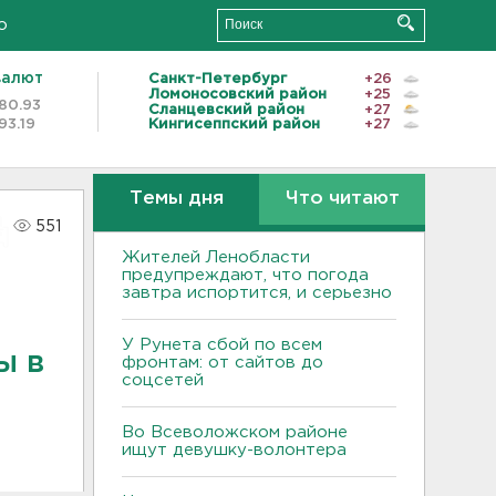
о
валют
Санкт-Петербург
+26
Ломоносовский район
+25
80.93
Сланцевский район
+27
93.19
Кингисеппский район
+27
Темы дня
Что читают
551
Жителей Ленобласти
предупреждают, что погода
завтра испортится, и серьезно
У Рунета сбой по всем
ы в
фронтам: от сайтов до
соцсетей
Во Всеволожском районе
ищут девушку-волонтера