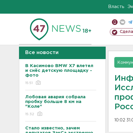
Власть
Э
18+
Сдела
Все новости
Коммун
В Касимово BMW X7 влетел
и снёс детскую площадку -
фото
Инф
15:51
Иссл
про
Лобовая авария собрала
пробку больше 8 км на
Рос
"Коле"
15:32
10:02 31.
Стало известно, зачем
депутатов ЗакСа экстренно