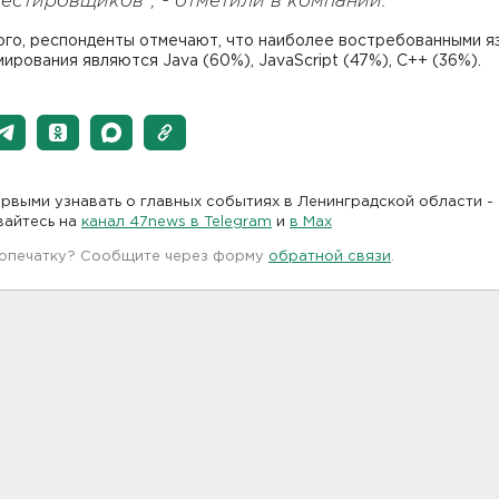
тестировщиков", - отметили в компании.
ого, респонденты отмечают, что наиболее востребованными я
ирования являются Java (60%), JavaScript (47%), C++ (36%).
рвыми узнавать о главных событиях в Ленинградской области -
вайтесь на
канал 47news в Telegram
и
в Maх
 опечатку? Сообщите через форму
обратной связи
.