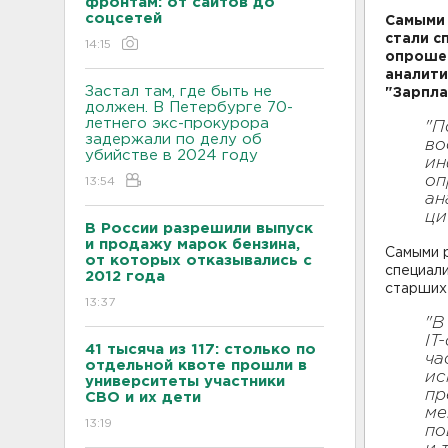
фронтам: от сайтов до
соцсетей
Самыми 
стали с
14:15
опрошен
аналити
Застал там, где быть не
"Зарпла
должен. В Петербурге 70-
летнего экс-прокурора
"П
задержали по делу об
во
убийстве в 2024 году
ин
оп
13:54
ан
ци
В России разрешили выпуск
и продажу марок бензина,
Самыми 
от которых отказывались с
специали
2012 года
старших 
13:37
"В
IT
41 тысяча из 117: столько по
ча
отдельной квоте прошли в
ис
университеты участники
пр
СВО и их дети
ме
13:19
по