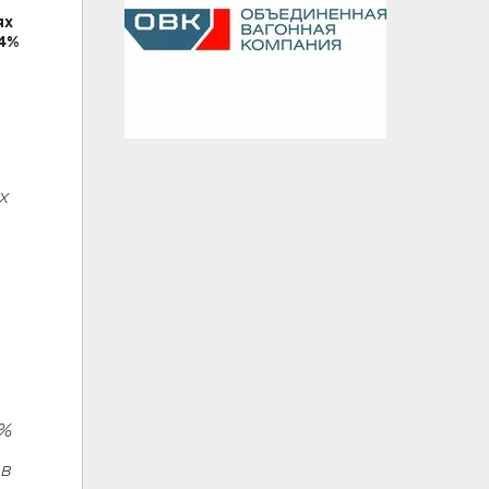
ях
54%
х
3%
ов