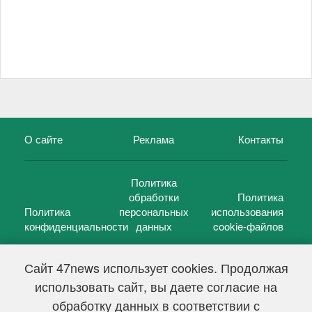
О сайте
Реклама
Контакты
Политика
обработки
Политика
Политика
персональных
использования
конфиденциальности
данных
cookie-файлов
Сайт 47news использует cookies. Продолжая
использовать сайт, вы даете согласие на
©
47 новостей (47 news)
2005 — 2026 г.
обработку данных в соответствии с
Свидетельство о регистрации СМИ Эл № ФС 77-39848, выдано