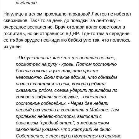
выдавали.
На улице в целом прохладно, а рядовой Листов не избегал
сквозняков. Так что за день до поездки "за ленточку" -
очередное воспаление. Врач-отоларинголог советовал в
госпиталь, но он отправился в ДНР. Где-то там в середине
сентября орудие неожиданно бабахнуло так, что полилось
из ушей.
- Почувствовал, как что-то потекло по шее,
посмотрел на руку - кровь. Потом постоянно
болела голова, а ухо так, что просто
невозможно. Боли такие адские, что однажды
ночью схватился за нож, хорошо ребята
оказались рядом, слегка ударили прикладом по
голове и забрали все оружие, - описал то
состояние собеседник. - Через две недели
первый раз увезли в госпиталь в Майкопе. Там
пролежал неделю-полторы, выписали с
диагнозом "средний отит", в медицинском
заключении указано, что контузий не было.
Собственно, с тех пор он мотается по врачам.