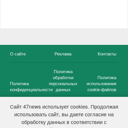
О сайте
Реклама
Контакты
Политика
обработки
Политика
Политика
персональных
использования
конфиденциальности
данных
cookie-файлов
Сайт 47news использует cookies. Продолжая
использовать сайт, вы даете согласие на
©
47 новостей (47 news)
2005 — 2026 г.
обработку данных в соответствии с
Свидетельство о регистрации СМИ Эл № ФС 77-39848, выдано
Федеральной службой по надзору в сфере связи,