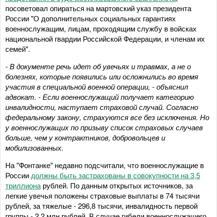
посоветовал опираться на мартовский указ президента
России "О дополнительных социальных гарантиях
военнослужащим, лицам, проходящим службу в войсках
национальной гвардии Российской Федерации, и членам их
семей".
- В документе речь идет об увечьях и травмах, а не о
болезнях, которые появились или осложнились во время
участия в специальной военной операции, - объяснил
адвокат. - Если военнослужащий получает категорию
инвалидности, наступает страховой случай. Согласно
федеральному закону, страхуются все без исключения. Но
у военнослужащих по призыву список страховых случаев
больше, чем у контрактников, добровольцев и
мобилизованных.
На "Фонтанке" недавно подсчитали, что военнослужащие в
России
должны быть застрахованы в совокупности на 3,5
триллиона
рублей. По данным открытых источников, за
легкие увечья положены страховые выплаты в 74 тысячи
рублей, за тяжелые - 296,8 тысячи, инвалидность первой
группы - 2,2 млн рублей. В случае гибели военнослужащего