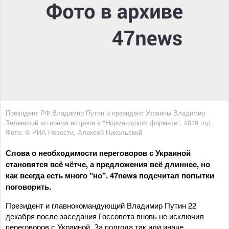
Президент РФ Владимир Путин и президент Украины Владимир
Зеленский во время встречи в "Нормандском формате", 2019 год
Фото: © РИА Новости, Алексей Никольский
Слова о необходимости переговоров с Украиной
становятся всё чётче, а предложения всё длиннее, но
как всегда есть много "но". 47news подсчитал попытки
поговорить.
Президент и главнокомандующий Владимир Путин 22
декабря после заседания Госсовета вновь не исключил
переговоров с Украиной. За полгода так или иначе