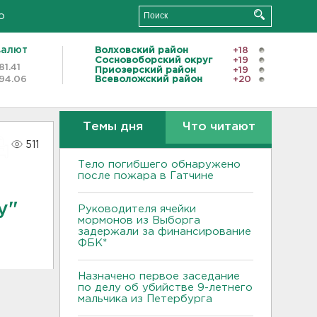
о
валют
Волховский район
+18
Сосновоборский округ
+19
81.41
Приозерский район
+19
94.06
Всеволожский район
+20
Темы дня
Что читают
511
Тело погибшего обнаружено
после пожара в Гатчине
у"
Руководителя ячейки
мормонов из Выборга
задержали за финансирование
ФБК*
Назначено первое заседание
по делу об убийстве 9-летнего
мальчика из Петербурга