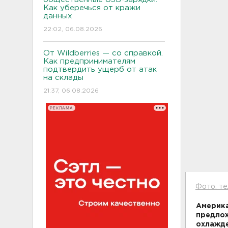
Как уберечься от кражи
данных
22:02, 06.08.2026
От Wildberries — со справкой.
Как предпринимателям
подтвердить ущерб от атак
на склады
21:37, 06.08.2026
РЕКЛАМА
Фото: те
Америка
предлож
охлажде