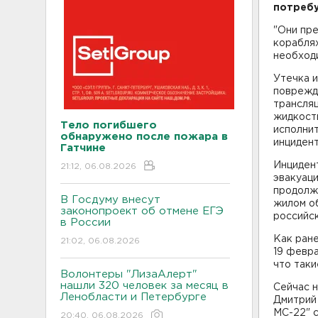
потребу
"Они пре
кораблях
необходи
Утечка и
поврежд
трансля
жидкости
Тело погибшего
исполни
обнаружено после пожара в
инциден
Гатчине
Инцидент
21:12, 06.08.2026
эвакуаци
продолж
В Госдуму внесут
жилом о
законопроект об отмене ЕГЭ
российс
в России
Как ране
21:02, 06.08.2026
19 февра
что таки
Волонтеры "ЛизаАлерт"
нашли 320 человек за месяц в
Сейчас н
Ленобласти и Петербурге
Дмитрий
МС-22" 
20:40, 06.08.2026