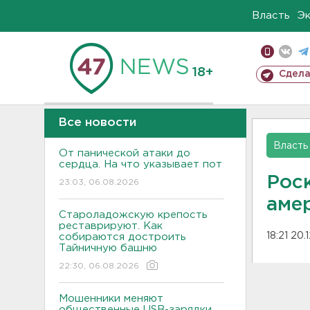
Власть
Э
18+
Сдела
Все новости
Власть
От панической атаки до
сердца. На что указывает пот
Рос
23:03, 06.08.2026
аме
Староладожскую крепость
реставрируют. Как
18:21 20.
собираются достроить
Тайничную башню
22:30, 06.08.2026
Мошенники меняют
общественные USB-зарядки.