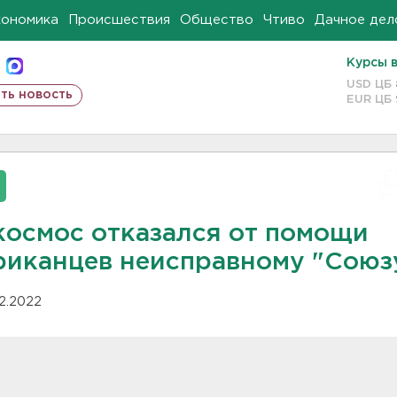
кономика
Происшествия
Общество
Чтиво
Дачное дел
Курсы 
USD ЦБ
ть новость
EUR ЦБ
космос отказался от помощи
риканцев неисправному "Союз
12.2022