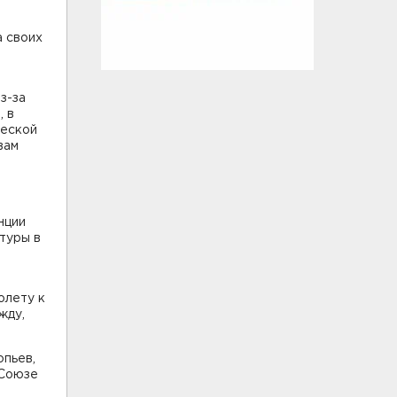
а своих
з-за
, в
ческой
вам
й
нции
туры в
олету к
жду,
опьев,
"Союзе