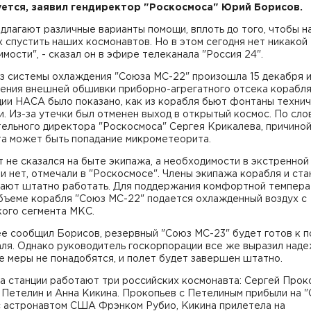
ется, заявил гендиректор "Роскосмоса" Юрий Борисов.
длагают различные варианты помощи, вплоть до того, чтобы н
 спустить наших космонавтов. Но в этом сегодня нет никакой
мости", - сказал он в эфире телеканала "Россия 24".
з системы охлаждения "Союза МС-22" произошла 15 декабря и
ения внешней обшивки приборно-агрегатного отсека корабля
ции НАСА было показано, как из корабля бьют фонтаны техни
. Из-за утечки был отменен выход в открытый космос. По сло
тельного директора "Роскосмоса" Сергея Крикалева, причино
та может быть попадание микрометеорита.
 не сказался на быте экипажа, а необходимости в экстренной
и нет, отмечали в "Роскосмосе". Члены экипажа корабля и ста
ают штатно работать. Для поддержания комфортной темпера
бъеме корабля "Союз МС-22" подается охлажденный воздух с
кого сегмента МКС.
е сообщил Борисов, резервный "Союз МС-23" будет готов к п
ля. Однако руководитель госкорпорации все же выразил наде
е меры не понадобятся, и полет будет завершен штатно.
а станции работают три российских космонавта: Сергей Прок
 Петелин и Анна Кикина. Прокопьев с Петелиным прибыли на 
с астронавтом США Фрэнком Рубио, Кикина прилетела на