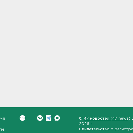
ма
©
47 новостей (47 news)
2026 г.
ти
Свидетельство о регистр