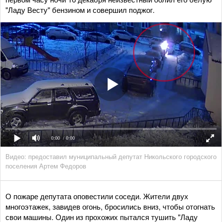
"Ладу Весту" бензином и совершил поджог.
0:00
/ 0:00
Видео: предоставил муниципальный депутат Никольского городского
поселения Артем Федоров
О пожаре депутата оповестили соседи. Жители двух
многоэтажек, завидев огонь, бросились вниз, чтобы отогнать
свои машины. Один из прохожих пытался тушить "Ладу