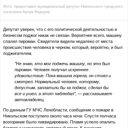
Фото: предоставил муниципальный депутат Никольского городского
поселения Артем Федоров
Депутат уверен, что с его политической деятельностью и
бизнесом поджог никак не связан. Вероятнее всего, машину
спалил пироман. Свидетели видели недалеко от места
происшествия человека в черном, который, вероятно, и был
поджигателем.
"Не знаю, кто мог поджечь машину, но это был
пироман. Человек получал искреннее
удовольствие. Пока машина горела, он стоял и
смотрел. Нормальный человек, которому,
допустим, заплатили бы за поджог, сделал бы
все и ушел, а этот наблюдал", — рассказывает
автовладелец.
По данным ГУ МЧС Ленобласти, сообщение о пожаре в
Никольском поступило около часа ночи. Спустя полчаса
возгорание было ликвидировано. Пламя успело опалить
бампер и уничтожить моторный отсек. К тушению