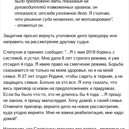
было предложено дать показания на
руководителей таможенных органов, он
отказался, отсюда уголовное дело. Я считаю,
что решение суда незаконно, не мотивировано",
- отметил он.
Защитник просил вернуть уголовное дело прокурору или
направить на рассмотрение другому судье.
Слепухин в прениях сообщил: "...Я с мая 2018 борюсь с
системой, я устал. Мне дали 8 лет строгого режима, я уже
отсидел 4 года. Я имею право на смягчение режима. Борьба
сказывается не только на моем здоровье, но и на моей
семье. Я 27 лет отдал Родине, чтобы сидеть в тюрьме, а не
защищать семью. Больно за это все. Я хочу сказать, что
весь приговор основан на предположениях и придумках.
Если бы было что-то, это не длилось бы 4 года. ...Я прошу
не закона, я прошу милосердия. Хочу домой, к своей семье.
Отмените приговор, верните дело на новое рассмотрение,
куда угодно верните. Мне не важна реабилитация, мне надо
домой".
Напомним, что Слепухину вменили две взятки - примерно на