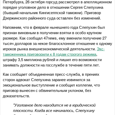
Петербурга, 26 октября горсуд рассмотрел в апелляционном
порядке уголовное дело в отношении Сергея Слепухина
(бывший начальник Кингисеппской таможни). Приговор
Дзержинского районного суда оставлен без изменений.
Напомним, что в феврале нынешнего года Слепухин был
признан виновным в получении взятки в особо крупном
размере. Как сообщал 47news, ему вменили получение 27
тысяч долларов за некое благосклонное отношение к одному
игроков рынка внешнеэкономической деятельности.
Экс-
таможенника приговорили к 8 годам строгого режима
,
штрафу 3,5 миллиона рублей и лишил его возможности
занимать должности на госслужбе в течение пяти лет.
Как сообщает объединенная пресс-служба, в прениях
сторон адвокат Слепухина заранее извинился за
эмоциональное выступление и сообщил коллегии, что
приговор вынесен с обвинительным уклоном, без
доказательств.
"Уголовное дело находится не в юридической
плоскости. Когда все начиналось, Слепухину