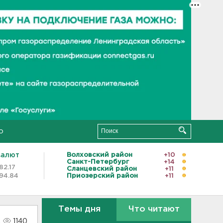
о
валют
Волховский район
+10
Санкт-Петербург
+14
82.17
Сланцевский район
+11
94.84
Приозерский район
+11
Темы дня
Что читают
1140