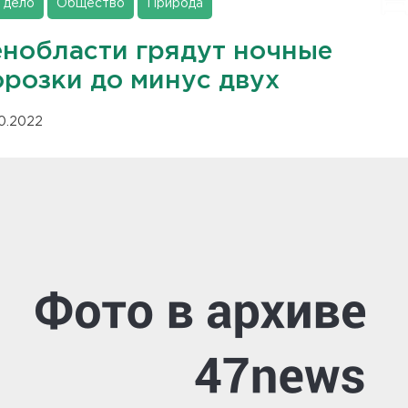
 дело
Общество
Природа
енобласти грядут ночные
орозки до минус двух
10.2022