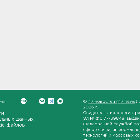
ма
©
47 новостей (47 news)
2026 г.
ти
Свидетельство о регистр
Эл № ФС 77-39848
, выда
льных данных
Федеральной службой по 
kie-файлов
сфере связи, информаци
технологий и массовых к