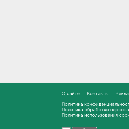
приносит результаты
19:14, 08.08.2026
Как не наткнуться на грибы-
двойники – инструкция от
лесничества
18:42, 08.08.2026
По программе "Земский
доктор" в Ленобласть
приехали 2,5 тысячи медиков
18:10, 08.08.2026
Признать и позволить.
Индийский гуру дал советы
по борьбе с выгоранием
О сайте
Контакты
Рекла
17:32, 08.08.2026
Политика конфиденциальнос
Политика обработки персона
Кому полезны белые грибы,
Политика использования coo
рассказал диетолог
17:00, 08.08.2026