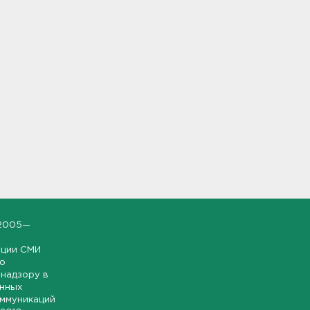
2005—
ации СМИ
но
надзору в
онных
оммуникаций