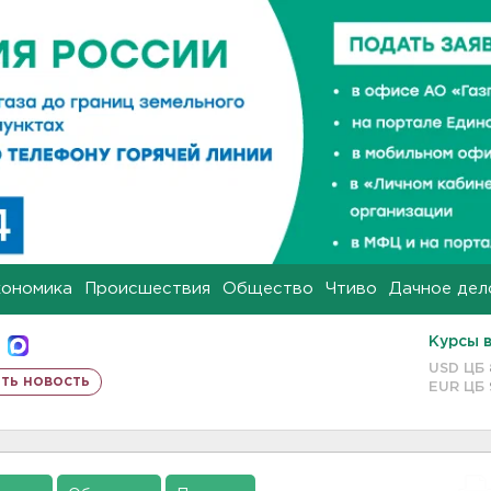
кономика
Происшествия
Общество
Чтиво
Дачное дел
Курсы 
USD ЦБ
ть новость
EUR ЦБ