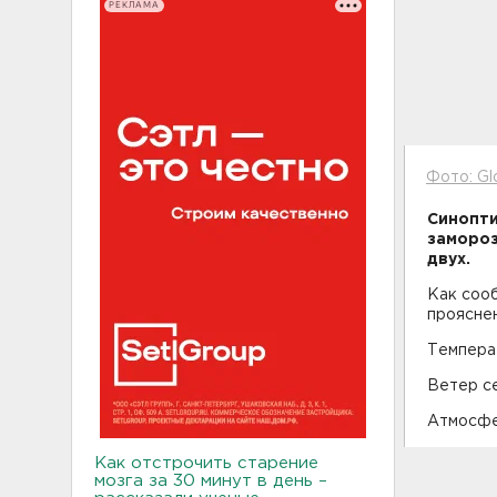
РЕКЛАМА
Фото: Gl
Синопти
замороз
двух.
Как соо
проясне
Температ
Ветер се
Атмосфе
Как отстрочить старение
мозга за 30 минут в день –