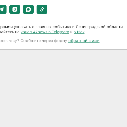
рвыми узнавать о главных событиях в Ленинградской области -
вайтесь на
канал 47news в Telegram
и
в Maх
 опечатку? Сообщите через форму
обратной связи
.