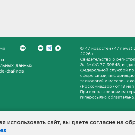
ма
©
47 новостей (47 news)
2026 г.
ти
Свидетельство о регистр
Эл № ФС 77-39848
, выда
льных данных
Федеральной службой по 
kie-файлов
сфере связи, информаци
технологий и массовых к
(Роскомнадзор) от
18 мая
При использовании матер
гиперссылка обязательна.
ет-издание, направленное на всестороннее освещение политиче
ской области, экономической и инвестиционной активности в ре
я использовать сайт, вы даете согласие на об
7 новостей» станет популярной и конструктивной площадкой дл
es
.
оисходят в 47-м регионе России.