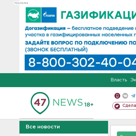
РЕКЛАМА
Власть
Э
18+
Сдела
Все новости