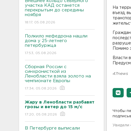
Внешнее кольцо северного
участка КАД останется
На терри
перекрытым до середины
въезд, в
ноября
транспор
18:17, 05.08.2026
жительс
Граждан 
Полкило мефедрона нашли
последс
дома у 25-летнего
разруше
петербуржца
Помимо э
17:53, 05.08.2026
Власти в
Предусм
Сборная России с
синхронисткой из
47news
Ленобласти взяла золото на
чемпионате Европы
17:34, 05.08.2026
Жару в Ленобласти разбавят
грозы и ветер до 15 м/с
Чтобы пе
17:20, 05.08.2026
подписы
Увидели
В Петербурге выписали