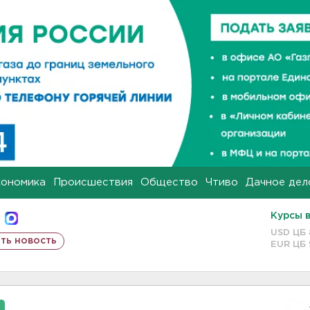
кономика
Происшествия
Общество
Чтиво
Дачное дел
Курсы 
USD ЦБ
ть новость
EUR ЦБ