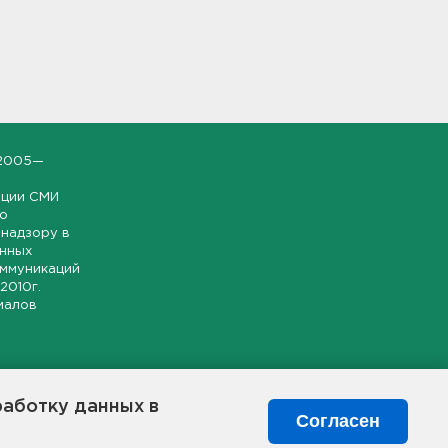
2005—
ации СМИ
но
надзору в
онных
оммуникаций
 2010г.
иалов
ской и
гионе.
работку данных в
я свободного
Согласен