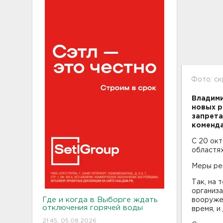
Фото: с
Владими
новых р
запрета
коменда
С 20 ок
областях
Меры ре
Так, на 
организа
Где и когда в Выборге ждать
вооруже
отключения горячей воды
время, и
21:45, 05.08.2026