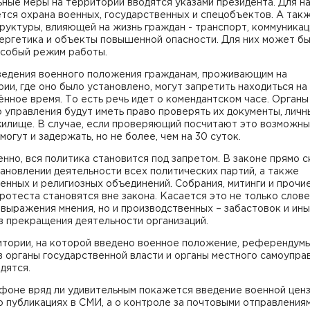
ные меры на территории вводятся указами президента. Для н
тся охрана военных, государственных и спецобъектов. А так
уктуры, влияющей на жизнь граждан - транспорт, коммуникац
нергетика и объекты повышенной опасности. Для них может б
особый режим работы.
ведения военного положения гражданам, проживающим на
ии, где оно было установлено, могут запретить находиться на
нное время. То есть речь идет о комендантском часе. Органы
 управления будут иметь право проверять их документы, личн
жилище. В случае, если проверяющий посчитают это возможны
могут и задержать, но не более, чем на 30 суток.
нно, вся политика становится под запретом. В законе прямо с
ановлении деятельности всех политических партий, а также
нных и религиозных объединений. Собрания, митинги и прочи
отеста становятся вне закона. Касается это не только слов
выражения мнения, но и производственных – забастовок и ин
в прекращения деятельности организаций.
итории, на которой введено военное положение, референдумы
 органы государственной власти и органы местного самоупра
дятся.
фоне вряд ли удивительным покажется введение военной ценз
о публикациях в СМИ, а о контроле за почтовыми отправления