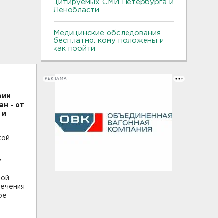
цитируемых СМИ Петербурга и
Ленобласти
Медицинские обследования
бесплатно: кому положены и
как пройти
РЕКЛАМА
рии
ан - от
 и
кой
.
ной
печения
ое