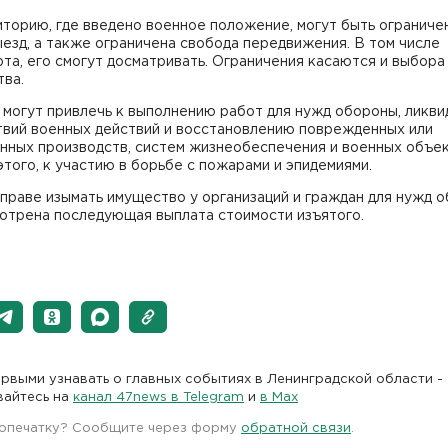
торию, где введено военное положение, могут быть ограниче
ыезд, а также ограничена свобода передвижения. В том числе
та, его смогут досматривать. Ограничения касаются и выбора
тва.
могут привлечь к выполнению работ для нужд обороны, ликви
твий военных действий и восстановлению поврежденных или
нных производств, систем жизнеобеспечения и военных объек
того, к участию в борьбе с пожарами и эпидемиями.
праве изымать имущество у организаций и граждан для нужд о
отрена последующая выплата стоимости изъятого.
рвыми узнавать о главных событиях в Ленинградской области -
вайтесь на
канал 47news в Telegram
и
в Maх
 опечатку? Сообщите через форму
обратной связи
.