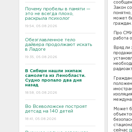
сообщен
Закон со
Почему пробелы в памяти —
понятно,
это не всегда плохо,
раскрыла психолог
может б
граждан.
19:54, 05.08.2026
Про СМИ 
работа 
Обезглавленное тело
дайвера продолжают искать
Вряд ли 
в Ладоге
продажи
19:35, 05.08.2026
установл
необходи
радиоакт
В Сибири нашли экипаж
самолета из Ленобласти.
Граждан
Судно пропало два дня
положени
назад
иностран
18:58, 05.08.2026
изоляция
междуна
Во Всеволожске построят
Может бы
детсад на 140 детей
объекто
18:41, 05.08.2026
безопас
стацион
сейчас
п