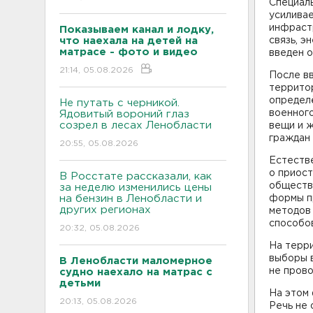
Специаль
усиливае
инфрастр
Показываем канал и лодку,
что наехала на детей на
связь, э
матрасе - фото и видео
введен 
21:14, 05.08.2026
После в
территор
определё
Не путать с черникой.
военного
Ядовитый вороний глаз
созрел в лесах Ленобласти
вещи и 
граждан 
20:55, 05.08.2026
Естестве
о приост
В Росстате рассказали, как
обществе
за неделю изменились цены
на бензин в Ленобласти и
формы пр
других регионах
методов 
способо
20:32, 05.08.2026
На терр
выборы в
В Ленобласти маломерное
не прово
судно наехало на матрас с
детьми
На этом 
20:13, 05.08.2026
Речь не 