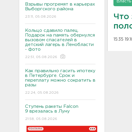
Власть
Взрывы прогремят в карьерах
Выборгского района
Что
23:11, 05.08.2026
пол
Кольцо сдавило палец.
Подарок на память обернулся
15:35 19.
вызовом спасателей в
детский лагерь в Ленобласти
- фото
22:51, 05.08.2026
Как правильно гасить ипотеку
в Петербурге. Срок и
переплату можно сократить в
разы
22:24, 05.08.2026
Ступень ракеты Falcon
9 врезалась в Луну
21:58, 05.08.2026
РЕКЛАМА