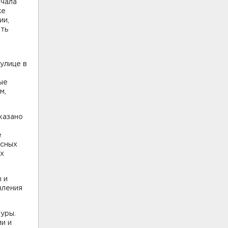
ачала
же
ии,
ыть
 улице в
ые
м,
казано
е
есных
ых
 и
вления
уры.
ми и