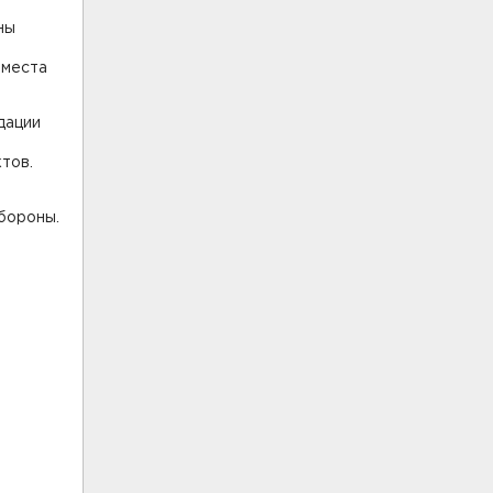
ны
 места
дации
тов.
бороны.