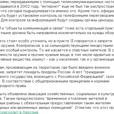
иями, передаваемыми с помощью телекоммуникационных систе
здавался в 2002 году, "интернет" еще не был так распростран
 что сегодня подразумевается именно это. Кроме того, офици
ыть будет установлен контроль за телефонными переговорам
 Для контроля за информацией будут созданы органы цензуры.
и "объекты коммуникаций и связи" тоже есть отдельный пункт
отныне должна быть направлена исключительно на нужды обор
это стоит особо уточнять, но в пункте 13 говорится о запрете
 оружия, боеприпасов, а за сильнодействующими лекарствами
ен особый контроль. То же касается и спиртных напитков. В 
мости оружие и прочие нужные вещи, в том числе ядовитые и
ивные вещества, изымут – как у населения, так и у организаци
ам, проживающим на территории, где было введено военное
е, запретят покидать пределы России. А вот "гражданам
ного государства, воюющего с Российской Федерацией", гро
. В соответствии с общепризнанными принципами и нормами
родного права.
ть объявлена эвакуация хозяйственных, социальных и культу
в. Также предусмотрено “временное отселение жителей в
ные районы с обязательным предоставлением таким жителям
арных или временных жилых помещений”. Отметим, что этот п
роисходит в Херсоне
.