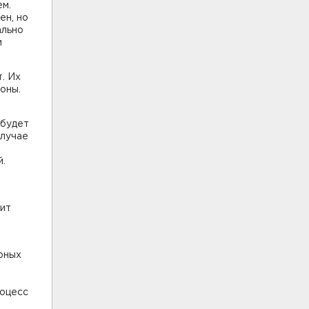
м.
ен, но
ально
и
. Их
оны.
 будет
случае
й.
зит
рных
роцесс