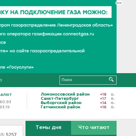
о
валют
Ломоносовский район
+18
Санкт-Петербург
+17
80.93
Выборгский район
+14
93.19
Гатчинский район
+16
Темы дня
Что читают
5257