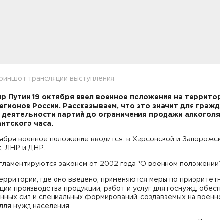
криншот трансляции выступления
р Путин 19 октября ввел военное положения на террито
егионов России. Рассказываем, что это значит для гражд
 деятельности партий до ограничения продажи алкоголя
нтского часа.
тября военное положение вводится: в Херсонской и Запорожс
, ЛНР и ДНР.
гламентируются законом от 2002 года “О военном положении”
территории, где оно введено, применяются меры по приоритет
ции производства продукции, работ и услуг для госнужд, обес
нных сил и специальных формирований, создаваемых на военн
 для нужд населения.