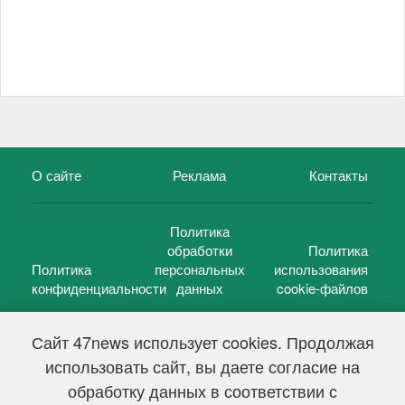
О сайте
Реклама
Контакты
Политика
обработки
Политика
Политика
персональных
использования
конфиденциальности
данных
cookie-файлов
Сайт 47news использует cookies. Продолжая
использовать сайт, вы даете согласие на
©
47 новостей (47 news)
2005 — 2026 г.
обработку данных в соответствии с
Свидетельство о регистрации СМИ Эл № ФС 77-39848, выдано