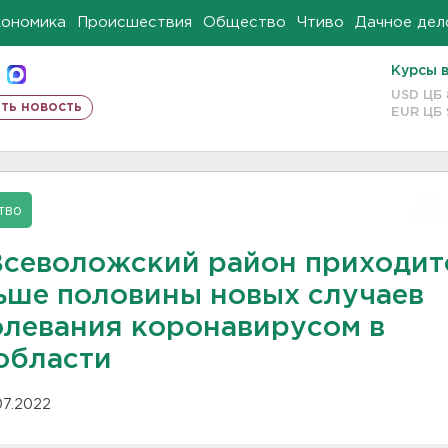
кономика
Происшествия
Общество
Чтиво
Дачное дел
Курсы 
USD ЦБ
ть новость
EUR ЦБ
тво
Всеволожский район приходит
ьше половины новых случаев
олевания коронавирусом в
области
.07.2022