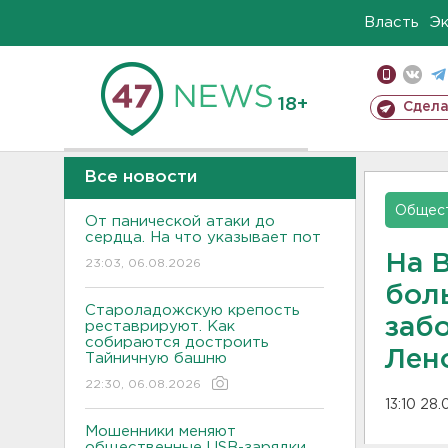
Власть
Э
18+
Сдела
Все новости
Общес
От панической атаки до
сердца. На что указывает пот
На 
23:03, 06.08.2026
бол
Староладожскую крепость
заб
реставрируют. Как
собираются достроить
Лен
Тайничную башню
22:30, 06.08.2026
13:10 28
Мошенники меняют
общественные USB-зарядки.