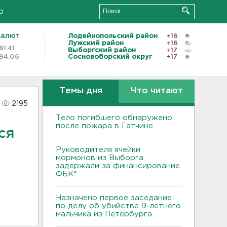
о
валют
Лодейнопольский район
+16
Лужский район
+16
81.41
Выборгский район
+17
94.06
Сосновоборский округ
+17
Темы дня
Что читают
2195
Тело погибшего обнаружено
после пожара в Гатчине
ся
Руководителя ячейки
мормонов из Выборга
задержали за финансирование
ФБК*
Назначено первое заседание
по делу об убийстве 9-летнего
мальчика из Петербурга