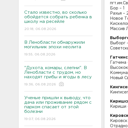
пгт.им.С
Бор – 1
Стало известно, во сколько
Рахья – 
обойдется собрать ребенка в
Новое То
школу на ресейле
Кискелов
Массив Л
20:18, 06.08.2026
Выборгс
В Ленобласти обнаружили
Выборг 
могильник эпохи неолита
Советски
19:55, 06.08.2026
Гатчинс
Гатчина 
"Духота, комары, слепни". В
Высокок
Ленобласти с трудом, но
Коммуна
находят грибы и ягоды в лесу
Новый Св
19:36, 06.08.2026
Кингисе
Кингисеп
Ученые пришли к выводу, что
Киришск
дача или проживание рядом с
Кириши 
парком спасает от этой
болезни
Кировск
19:07, 06.08.2026
Кировск 
Отрадное