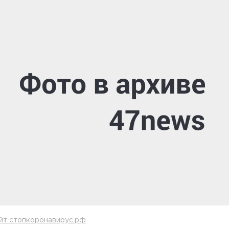
йт стопкоронавирус.рф