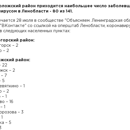
оложский район приходится наибольшее число заболев
ирусом в Ленобласти - 80 из 141.
чается 28 июля в сообществе "Объясняем. Ленинградская обл
 "ВКонтакте" со ссылкой на оперштаб Ленобласти, коронавир
в следующих населенных пунктах:
горский район:
орск – 2
 – 2
жский район:
– 22
жск – 2
 – 7
– 5
вяткино – 1
 – 2
– 1
о – 16
– 1
Морозова – 3
 1
а – 5
3