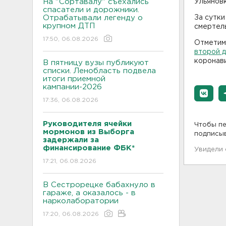
На "Сортавалу" съехались
Ульяновк
спасатели и дорожники.
Отрабатывали легенду о
За сутки
крупном ДТП
смертель
17:50, 06.08.2026
Отметим
второй д
коронави
В пятницу вузы публикуют
списки. Ленобласть подвела
итоги приемной
кампании-2026
17:36, 06.08.2026
Руководителя ячейки
Чтобы пе
мормонов из Выборга
подписы
задержали за
финансирование ФБК*
Увидели
17:21, 06.08.2026
В Сестрорецке бабахнуло в
гараже, а оказалось - в
нарколаборатории
17:20, 06.08.2026