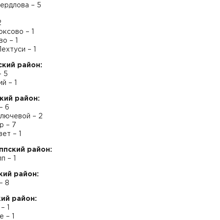
вердлова – 5
2
ксово – 1
о – 1
ехтуси – 1
кий район:
– 5
й – 1
кий район:
– 6
лючевой – 2
р – 7
ет – 1
ппский район:
п – 1
ий район:
– 8
ий район:
– 1
 – 1