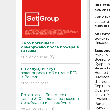
На Всев
коронав
Как отме
соцсети
выявили 
Боксито
Бокситог
Пикалево
Тело погибшего
обнаружено после пожара в
Всеволо
Гатчине
Мурино 
21:12, 06.08.2026
Всеволо
Кудрово
Янино-1 
В Госдуму внесут
законопроект об отмене ЕГЭ
Новое Де
в России
Энколово
Щеглово 
21:02, 06.08.2026
Сертолов
Осельки 
Волонтеры "ЛизаАлерт"
пгт.им. 
нашли 320 человек за месяц в
Старая –
Ленобласти и Петербурге
Романовк
Бугры – 
20:40, 06.08.2026