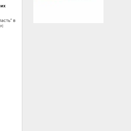
ших
асть" в
ус