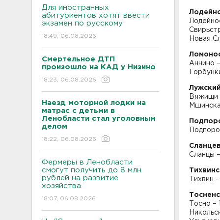
Для иностранных
Лодейно
абитуриентов хотят ввести
Лодейно
экзамен по русскому
Свирьстр
18:49, 06.08.2026
Новая Сл
Ломонос
Смертельное ДТП
Аннино –
произошло на КАД у Низино
Горбунки
18:23, 06.08.2026
Лужский
Вяжищи 
Наезд моторной лодки на
Мшинска
матрас с детьми в
Ленобласти стал уголовным
Подпоро
делом
Подпоро
18:22, 06.08.2026
Сланцев
Сланцы –
Фермеры в Ленобласти
смогут получить до 8 млн
Тихвинс
рублей на развитие
Тихвин –
хозяйства
Тосненс
18:07, 06.08.2026
Тосно – 
Никольск