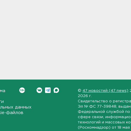
ма
©
47 новостей (47 news)
2026 г.
ти
Свидетельство о регистр
Эл № ФС 77-39848
, выда
льных данных
Федеральной службой по 
kie-файлов
сфере связи, информаци
технологий и массовых к
(Роскомнадзор) от
18 мая