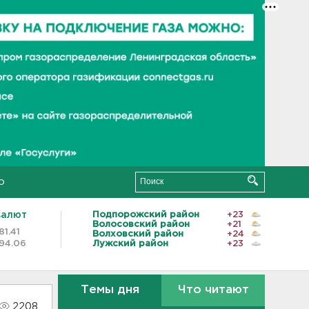
о
валют
Подпорожский район
+23
Волосовский район
+21
81.41
Волховский район
+24
94.06
Лужский район
+23
Темы дня
Что читают
2208