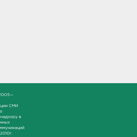
2005—
ации СМИ
но
надзору в
онных
оммуникаций
 2010г.