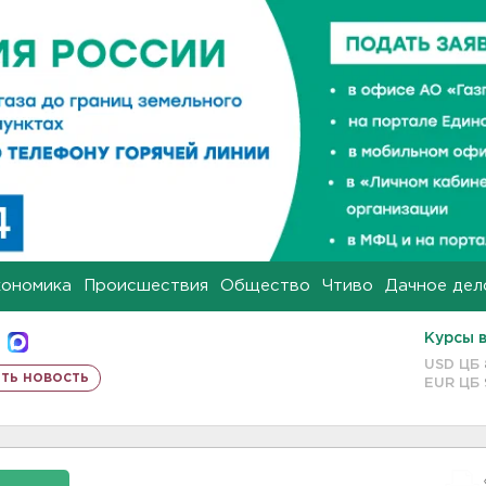
кономика
Происшествия
Общество
Чтиво
Дачное дел
Курсы 
USD ЦБ
ть новость
EUR ЦБ