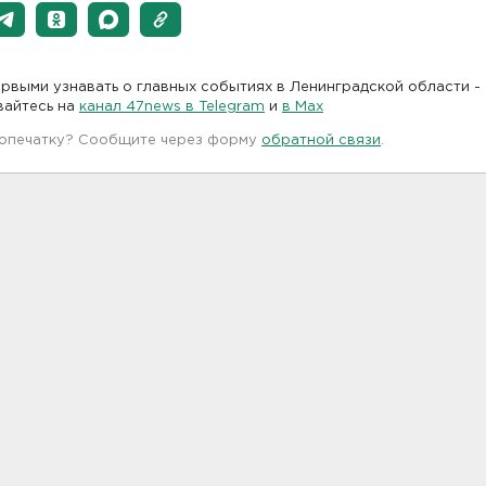
рвыми узнавать о главных событиях в Ленинградской области -
вайтесь на
канал 47news в Telegram
и
в Maх
 опечатку? Сообщите через форму
обратной связи
.