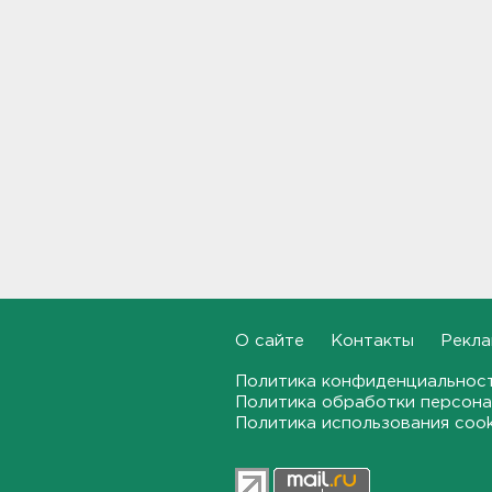
Ладоге, нашли в районе
Петербурга
15:12
На "Коле" у Дусьево - второй
день пробки
15:06
В Петербурге переносят с
Московского вокзала еще
ряд электричек
15:00
Работника почты в Рябово
обвиняют в присвоении 400
О сайте
Контакты
Рекла
тысяч рублей
14:46
Политика конфиденциальнос
Политика обработки персона
Политика использования coo
Верховный суд просят снять
партию "Яблоко" с выборов
14:31