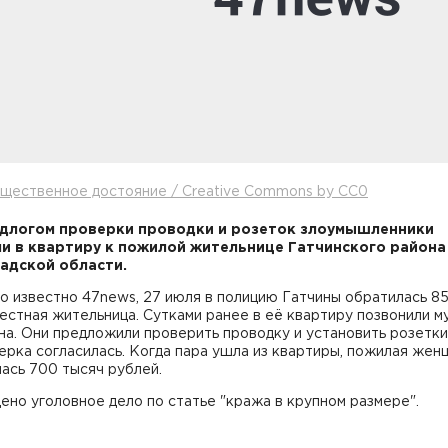
щественное достояние / Creative Commons by CC0
длогом проверки проводки и розеток злоумышленники
и в квартиру к пожилой жительнице Гатчинского района
адской области.
о известно 47news, 27 июля в полицию Гатчины обратилась 85
естная жительница. Сутками ранее в её квартиру позвонили 
а. Они предложили проверить проводку и установить розетки
рка согласилась. Когда пара ушла из квартиры, пожилая жен
ась 700 тысяч рублей.
но уголовное дело по статье "кража в крупном размере".