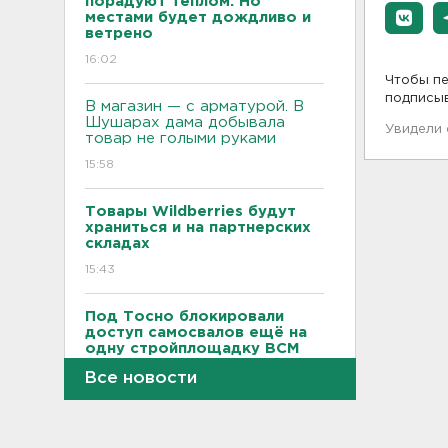
порадуют теплом. Но
местами будет дождливо и
ветрено
16:02
Чтобы пе
подписы
В магазин — с арматурой. В
Шушарах дама добывала
Увидели
товар не голыми руками
15:58
Товары Wildberries будут
храниться и на партнерских
складах
15:43
Под Тосно блокировали
доступ самосвалов ещё на
одну стройплощадку ВСМ
15:27
Все новости
Обезглавленное тело
дайвера, погибшего на