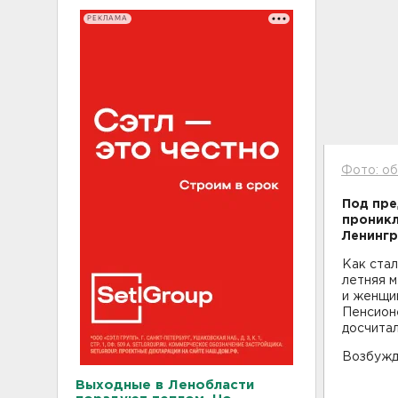
РЕКЛАМА
Фото: об
Под пре
проникл
Ленингр
Как стал
летняя м
и женщин
Пенсионе
досчитал
Возбужде
Выходные в Ленобласти