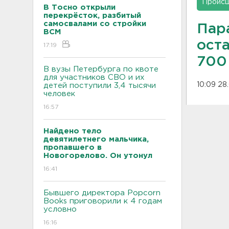
Проис
В Тосно открыли
перекрёсток, разбитый
самосвалами со стройки
Пар
ВСМ
ост
17:19
700
В вузы Петербурга по квоте
для участников СВО и их
10:09 28
детей поступили 3,4 тысячи
человек
16:57
Найдено тело
девятилетнего мальчика,
пропавшего в
Новогорелово. Он утонул
16:41
Бывшего директора Popcorn
Books приговорили к 4 годам
условно
16:16