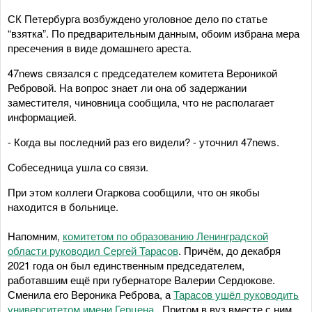
СК Петербурга возбуждено уголовное дело по статье
“взятка”. По предварительным данным, обоим избрана мера
пресечения в виде домашнего ареста.
47news связался с председателем комитета Вероникой
Ребровой. На вопрос знает ли она об задержании
заместителя, чиновница сообщила, что не располагает
информацией.
- Когда вы последний раз его видели? - уточнил 47news.
Собеседница ушла со связи.
При этом коллеги Огаркова сообщили, что он якобы
находится в больнице.
Напомним,
комитетом по образованию Ленинградской
области руководил Сергей Тарасов
. Причём, до декабря
2021 года он был единственным председателем,
работавшим ещё при губернаторе Валерии Сердюкове.
Сменила его Вероника Реброва, а
Тарасов ушёл руководить
университетом имени Герцена
. Притом в вуз вместе с ним