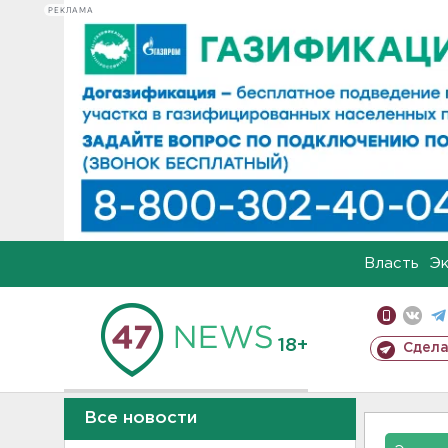
РЕКЛАМА
Власть
Э
18+
Сдела
Все новости