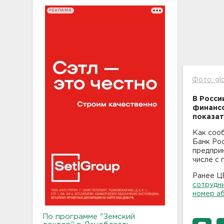
РЕКЛАМА
Фото: gl
В Росси
финансо
показат
Как сооб
Банк Рос
предприн
числе с 
Ранее ЦБ
сотрудн
номер а
По программе "Земский