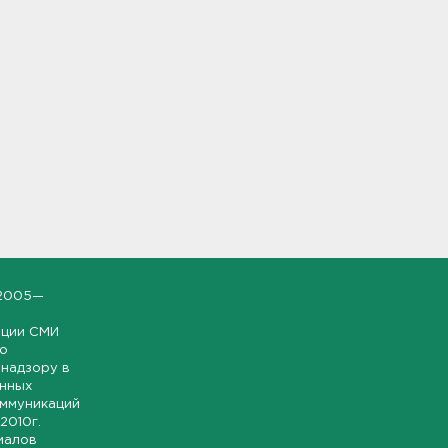
2005—
ации СМИ
но
надзору в
онных
оммуникаций
 2010г.
иалов