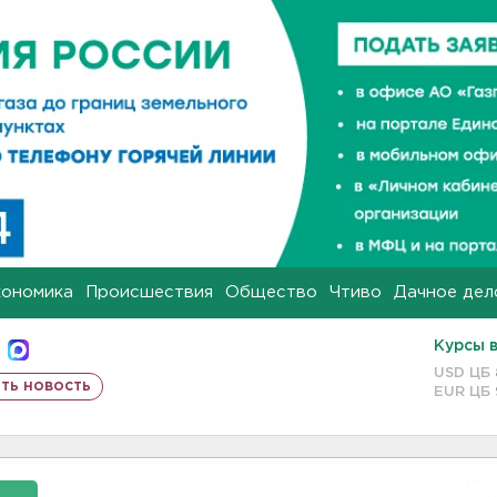
кономика
Происшествия
Общество
Чтиво
Дачное дел
Курсы 
USD ЦБ
ть новость
EUR ЦБ