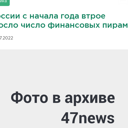
ика
ссии с начала года втрое
осло число финансовых пира
07.2022