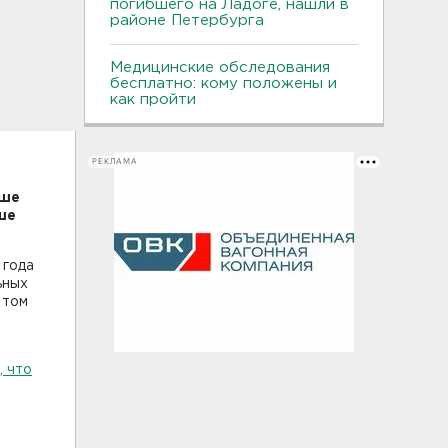
погибшего на Ладоге, нашли в
районе Петербурга
Медицинские обследования
бесплатно: кому положены и
как пройти
РЕКЛАМА
ьше
ше
 года
ьных
 том
, что