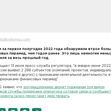
oballookpress.com
и за первое полугодие 2022 года обнаружили втрое бол
вых пирамид, чем годом ранее. Это лишь немногим мень
еля за весь прошлый год.
щает 13 июля пресс-служба регулятора, "в январе-июне 2022
сии выявил 2 288 субъектов (компаний, проектов, индивидуал
имателей и других) с признаками нелегальной деятельности, в
признаками финансовых пирамид".
 заявил, что
злоумышленники звонят гражданам под видом
иков службы поддержки оператора сотовой связи и сообщают
бонента скоро перестанет действовать
.