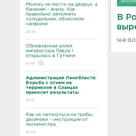
Эконом
Молоку не место на дверце, а
бананам – внизу. Как
правильно заполнять
В Ро
холодильник, объяснили
санврачи
выр
20:16
14:41 13.
Обновленная аллея
императора Павла I
открылась в Гатчине
19:46
Администрация Ленобласти:
Борьба с огнем на
терриконе в Сланцах
приносит результаты
19:14
Как не наткнуться на грибы-
двойники – инструкция от
лесничества
18:42