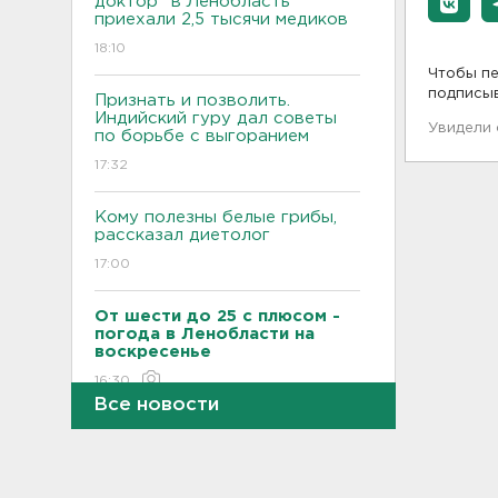
доктор" в Ленобласть
приехали 2,5 тысячи медиков
18:10
Чтобы пе
подписы
Признать и позволить.
Индийский гуру дал советы
Увидели
по борьбе с выгоранием
17:32
Кому полезны белые грибы,
рассказал диетолог
17:00
От шести до 25 с плюсом -
погода в Ленобласти на
воскресенье
16:30
Все новости
Гаражная амнистия и
лекарства. Какие законы
вступают в силу в августе
16:00