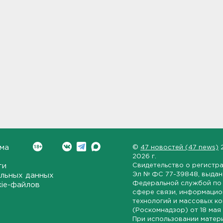
ма
©
47 новостей (47 news)
2026 г.
ти
Свидетельство о регистр
Эл № ФС 77-39848
, выда
льных данных
Федеральной службой по 
kie-файлов
сфере связи, информаци
технологий и массовых к
(Роскомнадзор) от
18 мая
При использовании матер