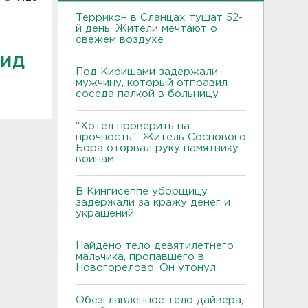
Террикон в Сланцах тушат 52-
й день. Жители мечтают о
свежем воздухе
мид
Под Киришами задержали
мужчину, который отправил
соседа палкой в больницу
"Хотел проверить на
прочность". Житель Соснового
Бора оторвал руку памятнику
воинам
В Кингисеппе уборщицу
задержали за кражу денег и
украшений
Найдено тело девятилетнего
мальчика, пропавшего в
Новогорелово. Он утонул
Обезглавленное тело дайвера,