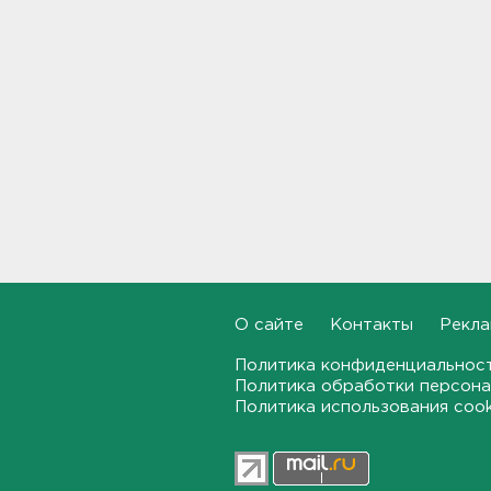
В Белгородской области при
атаке БПЛА ранены трое, на
Ильском НПЗ число
пострадавших выросло до
шести
15:37
Мужчину с яхты у острова
Сескар эвакуировали
вертолетом
15:12
В Севастополе после атаки
О сайте
Контакты
Рекла
БПЛА повреждены 15
многоквартирных домов и
Политика конфиденциальнос
автомобили
Политика обработки персона
14:57
Политика использования coo
Скончался отец футболиста
Месси