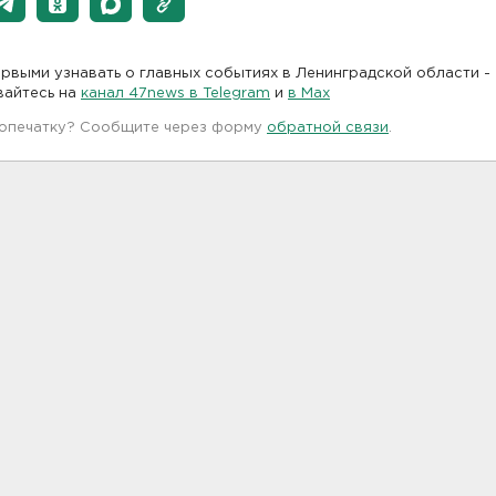
рвыми узнавать о главных событиях в Ленинградской области -
вайтесь на
канал 47news в Telegram
и
в Maх
 опечатку? Сообщите через форму
обратной связи
.