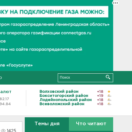
о
валют
Волховский район
+18
Бокситогорский район
+19
82.17
Лодейнопольский район
+18
94.84
Всеволожский район
+18
Темы дня
Что читают
1425