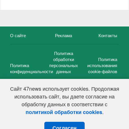
О сайте
Реклама
Контакты
Политика
обработки
Политика
Политика
персональных
использования
конфиденциальности
данных
cookie-файлов
Сайт 47news использует cookies. Продолжая
использовать сайт, вы даете согласие на
©
47 новостей (47 news)
2005 — 2026 г.
обработку данных в соответствии с
Свидетельство о регистрации СМИ Эл № ФС 77-39848, выдано
Федеральной службой по надзору в сфере связи,
.
политикой обработки cookies
информационных технологий и массовых коммуникаций
(Роскомнадзор) от 18 мая 2010г.
Согласен