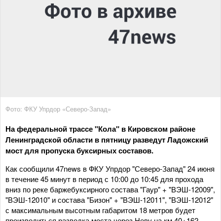
Фото: ФКУ Упрдор «Северо-Запад»
На федеральной трассе "Кола" в Кировском районе
Ленинградской области в пятницу разведут Ладожский
мост для пропуска буксирных составов.
Как сообщили 47news в ФКУ Упрдор "Северо-Запад" 24 июня
в течение 45 минут в период с 10:00 до 10:45 для прохода
вниз по реке баржебуксирного состава "Гаур" + "ВЭШ-12009",
"ВЭШ-12010" и состава "Бизон" + "ВЭШ-12011", "ВЭШ-12012"
с максимальным высотным габаритом 18 метров будет
производиться разводка моста через Неву на км 40+162