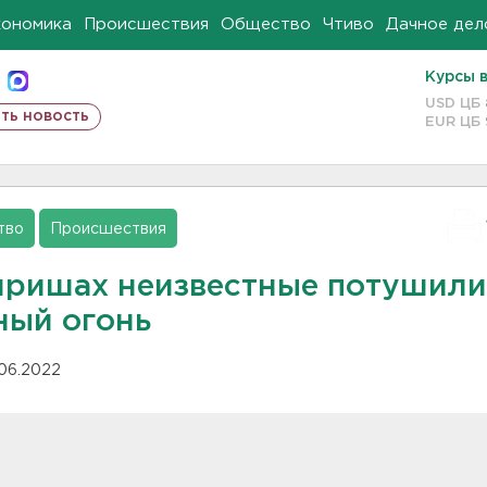
кономика
Происшествия
Общество
Чтиво
Дачное дел
Курсы 
USD ЦБ
ть новость
EUR ЦБ
тво
Происшествия
иришах неизвестные потушили
ный огонь
.06.2022