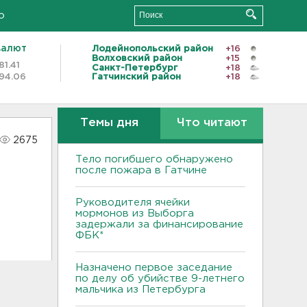
о
валют
Лодейнопольский район
+16
Волховский район
+15
81.41
Санкт-Петербург
+18
94.06
Гатчинский район
+18
Темы дня
Что читают
2675
Тело погибшего обнаружено
после пожара в Гатчине
Руководителя ячейки
мормонов из Выборга
задержали за финансирование
ФБК*
Назначено первое заседание
по делу об убийстве 9-летнего
мальчика из Петербурга