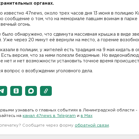
ранительных органах.
о известно 47news, около трех часов дня 13 июня в полицию 
о сообщение о том, что на мемориале павшим воинам в парке
 вечный огонь.
 было обнаружено, что сдвинута массивная крышка в виде зв
. Уже через 20 минут её вернули на место, а горение возобно
казали в полиции, у жителей есть традиция на 9 мая кидать в о
 Есть версия, что за ними полезли бездомные. Но видеонаблюд
е нет и нет возможности установить точное время происшест
я вопрос о возбуждении уголовного дела.
рвыми узнавать о главных событиях в Ленинградской области -
вайтесь на
канал 47news в Telegram
и
в Maх
 опечатку? Сообщите через форму
обратной связи
.