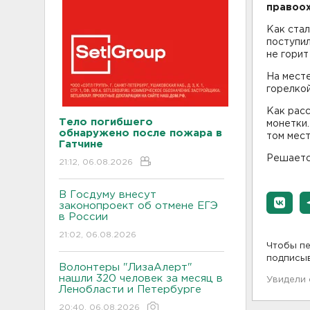
правоох
Как стал
поступил
не горит
На месте
горелкой
Как расс
Тело погибшего
монетки.
обнаружено после пожара в
том мест
Гатчине
Решаетс
21:12, 06.08.2026
В Госдуму внесут
законопроект об отмене ЕГЭ
в России
21:02, 06.08.2026
Чтобы пе
подписы
Волонтеры "ЛизаАлерт"
нашли 320 человек за месяц в
Увидели
Ленобласти и Петербурге
20:40, 06.08.2026