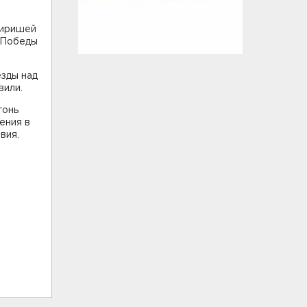
Киришей
 Победы
езды над
вили.
гонь
ения в
вия.