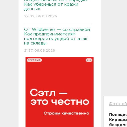
Как уберечься от кражи
данных
22:02, 06.08.2026
От Wildberries — со справкой.
Как предпринимателям
подтвердить ущерб от атак
на склады
21:37, 06.08.2026
РЕКЛАМА
Фото: об
Полиция
Киришск
бездомн