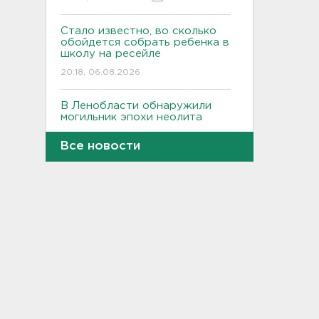
Стало известно, во сколько
обойдется собрать ребенка в
школу на ресейле
20:18, 06.08.2026
В Ленобласти обнаружили
могильник эпохи неолита
19:55, 06.08.2026
Все новости
"Духота, комары, слепни". В
Ленобласти с трудом, но
находят грибы и ягоды в лесу
19:36, 06.08.2026
Ученые пришли к выводу, что
дача или проживание рядом с
парком спасает от этой
болезни
19:07, 06.08.2026