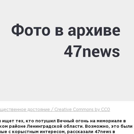
щественное достояние / Creative Commons by CC0
 ищет тех, кто потушил Вечный огонь на мемориале в
ом районе Ленинградской области. Возможно, это были
ые с корыстным интересом, рассказали 47news в