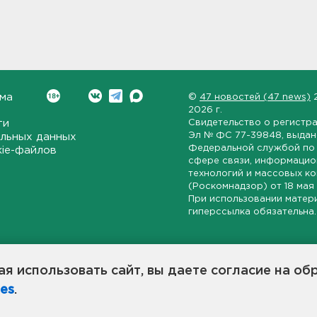
ма
©
47 новостей (47 news)
2026 г.
ти
Свидетельство о регистр
Эл № ФС 77-39848
, выда
льных данных
Федеральной службой по 
kie-файлов
сфере связи, информаци
технологий и массовых к
(Роскомнадзор) от
18 мая
При использовании матер
гиперссылка обязательна.
ет-издание, направленное на всестороннее освещение политиче
ской области, экономической и инвестиционной активности в ре
я использовать сайт, вы даете согласие на об
7 новостей» станет популярной и конструктивной площадкой дл
es
.
оисходят в 47-м регионе России.