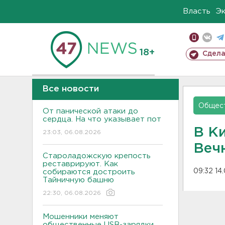
Власть
Э
18+
Сдела
Все новости
Общес
От панической атаки до
сердца. На что указывает пот
В К
23:03, 06.08.2026
Веч
Староладожскую крепость
реставрируют. Как
09:32 14
собираются достроить
Тайничную башню
22:30, 06.08.2026
Мошенники меняют
общественные USB-зарядки.