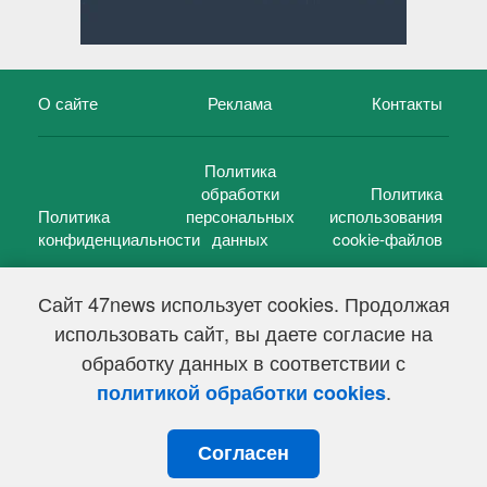
О сайте
Реклама
Контакты
Политика
обработки
Политика
Политика
персональных
использования
конфиденциальности
данных
cookie-файлов
Сайт 47news использует cookies. Продолжая
использовать сайт, вы даете согласие на
©
47 новостей (47 news)
2005 — 2026 г.
обработку данных в соответствии с
Свидетельство о регистрации СМИ Эл № ФС 77-39848, выдано
Федеральной службой по надзору в сфере связи,
.
политикой обработки cookies
информационных технологий и массовых коммуникаций
(Роскомнадзор) от 18 мая 2010г.
Согласен