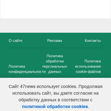
О сайте
Реклама
Контакты
Политика
обработки
Политика
Политика
персональных
использования
конфиденциальности
данных
cookie-файлов
Сайт 47news использует cookies. Продолжая
использовать сайт, вы даете согласие на
©
47 новостей (47 news)
2005 — 2026 г.
обработку данных в соответствии с
Свидетельство о регистрации СМИ Эл № ФС 77-39848, выдано
Федеральной службой по надзору в сфере связи,
.
политикой обработки cookies
информационных технологий и массовых коммуникаций