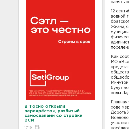
память п
12 сентя
водной т
братског
Жизни, 
муниципа
физическ
админис
поселен
Как соо
МО «Все
предста
обществе
общеобр
Минутой 
будут во
воды Лад
Главная 
В Тосно открыли
ходе мер
перекрёсток, разбитый
Дорога Ж
самосвалами со стройки
Всеволо
ВСМ
участие
17:19
посёлков