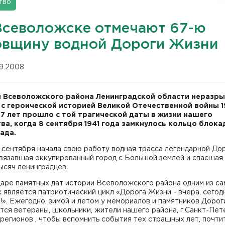
тво
Всеволожске отмечают 67-ю
овщину водной Дороги Жизни
09.2008
 Всеволожского района Ленинградской области неразр
 с героической историей Великой Отечественной войны 1
67 лет прошло с той трагической даты в жизни нашего
ва, когда 8 сентября 1941 года замкнулось кольцо блок
ада.
 сентября начала свою работу водная трасса легендарной До
связавшая оккупированный город с Большой землей и спасшая
ысяч ленинградцев.
аре памятных дат истории Всеволожского района одним из с
 является патриотический цикл «Дорога Жизни - вчера, сегод
!». Ежегодно, зимой и летом у мемориалов и памятников Доро
ся ветераны, школьники, жители нашего района, г.Санкт-Пет
 регионов , чтобы вспомнить события тех страшных лет, почти