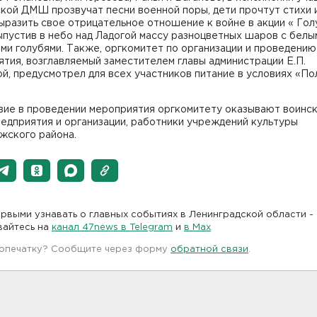
кой ДМШ прозвучат песни военной поры, дети прочтут стихи 
ыразить свое отрицательное отношение к войне в акции « Гол
ыпустив в небо над Ладогой массу разноцветных шаров с белы
и голубями. Также, оргкомитет по организации и проведению
тия, возглавляемый заместителем главы администрации Е.П.
, предусмотрел для всех участников питание в условиях «По
вие в проведении мероприятия оргкомитету оказывают воинс
редприятия и организации, работники учреждений культуры
жского района.
рвыми узнавать о главных событиях в Ленинградской области -
вайтесь на
канал 47news в Telegram
и
в Maх
 опечатку? Сообщите через форму
обратной связи
.