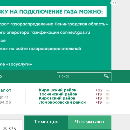
о
валют
Киришский район
+22
Тосненский район
+19
81.41
Кировский район
+19
94.06
Ломоносовский район
+19
Темы дня
Что читают
375