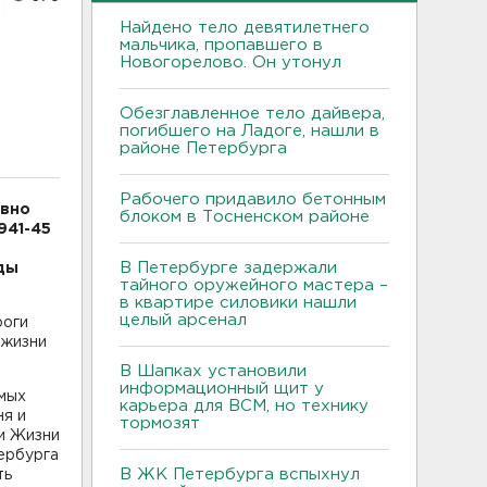
Найдено тело девятилетнего
мальчика, пропавшего в
Новогорелово. Он утонул
Обезглавленное тело дайвера,
погибшего на Ладоге, нашли в
районе Петербурга
Рабочего придавило бетонным
ывно
блоком в Тосненском районе
941-45
В Петербурге задержали
ады
тайного оружейного мастера –
в квартире силовики нашли
целый арсенал
роги
 жизни
В Шапках установили
информационный щит у
амых
карьера для ВСМ, но технику
ня и
тормозят
ги Жизни
ербурга
В ЖК Петербурга вспыхнул
ть