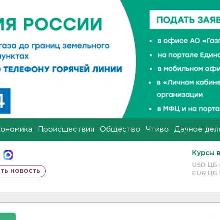
кономика
Происшествия
Общество
Чтиво
Дачное дел
Курсы 
USD ЦБ
ть новость
EUR ЦБ