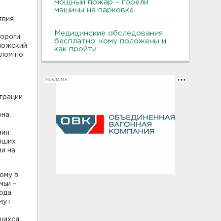
мощный пожар – горели
машины на парковке
твия
Медицинские обследования
Дороги
бесплатно: кому положены и
ложский
как пройти
елом по
РЕКЛАМА
трации
на,
ия.
авших
ии на
ому в
мьи –
ода
мут
ащихся