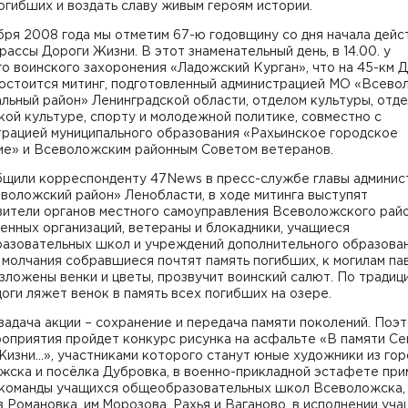
огибших и воздать славу живым героям истории.
бря 2008 года мы отметим 67-ю годовщину со дня начала дейс
рассы Дороги Жизни. В этот знаменательный день, в 14.00. у
о воинского захоронения «Ладожский Курган», что на 45-км 
состоится митинг, подготовленный администрацией МО «Всево
льный район» Ленинградской области, отделом культуры, отд
ой культуре, спорту и молодежной политике, совместно с
трацией муниципального образования «Рахьинское городское
ие» и Всеволожским районным Советом ветеранов.
бщили корреспонденту 47News в пресс-службе главы админис
воложский район» Ленобласти, в ходе митинга выступят
вители органов местного самоуправления Всеволожского райо
нных организаций, ветераны и блокадники, учащиеся
азовательных школ и учреждений дополнительного образован
молчания собравшиеся почтят память погибших, к могилам п
зложены венки и цветы, прозвучит воинский салют. По традиц
оги ляжет венок в память всех погибших на озере.
задача акции – сохранение и передача памяти поколений. Поэт
оприятия пройдет конкурс рисунка на асфальте «В памяти Се
изни…», участниками которого станут юные художники из гор
жска и посёлка Дубровка, в военно-прикладной эстафете при
 команды учащихся общеобразовательных школ Всеволожска,
 Романовка, им.Морозова, Рахья и Ваганово, в исполнении уч