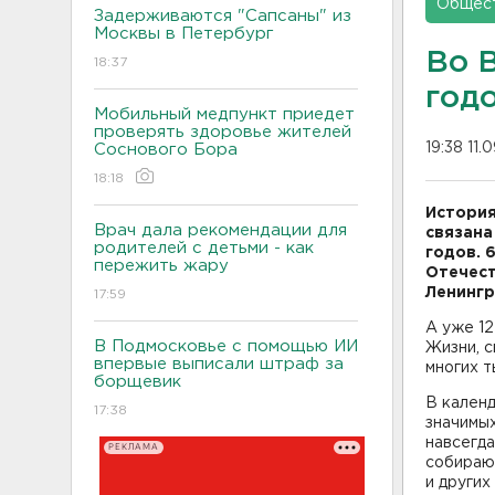
Общес
Задерживаются "Сапсаны" из
Москвы в Петербург
Во 
18:37
год
Мобильный медпункт приедет
проверять здоровье жителей
19:38 11.
Соснового Бора
18:18
История
Врач дала рекомендации для
связана
родителей с детьми - как
годов. 
пережить жару
Отечест
Ленингр
17:59
А уже 12
В Подмосковье с помощью ИИ
Жизни, 
впервые выписали штраф за
многих т
борщевик
В календ
17:38
значимых
навсегда
РЕКЛАМА
собирают
и других