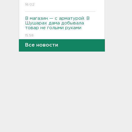
16:02
В магазин — с арматурой. В
Шушарах дама добывала
товар не голыми руками
15:58
Все новости
Товары Wildberries будут
храниться и на партнерских
складах
15:43
Под Тосно блокировали
доступ самосвалов ещё на
одну стройплощадку ВСМ
15:27
Обезглавленное тело
дайвера, погибшего на
Ладоге, нашли в районе
Петербурга