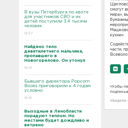
Щегловс
смогут в
В вузы Петербурга по квоте
мира», в
для участников СВО и их
бумажным
детей поступили 3,4 тысячи
мероприя
человек
Машковой
16:57
кухни».
Содейст
Найдено тело
части, п
девятилетнего мальчика,
Всеволо
пропавшего в
Новогорелово. Он утонул
16:41
Бывшего директора Popcorn
Books приговорили к 4 годам
Чтобы пе
условно
подписы
16:16
Увидели
Выходные в Ленобласти
порадуют теплом. Но
местами будет дождливо и
ветрено