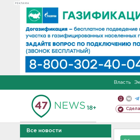
РЕКЛАМА
Власть
Э
18+
Сдела
Все новости