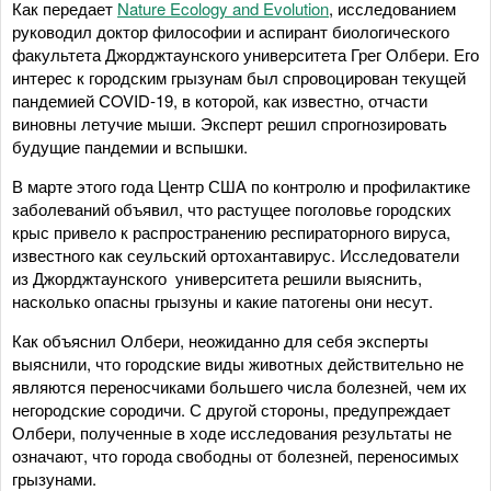
Как передает
Nature Ecology and Evolution
, исследованием
руководил доктор философии и аспирант биологического
факультета Джорджтаунского университета Грег Олбери. Его
интерес к городским грызунам был спровоцирован текущей
пандемией СOVID-19, в которой, как известно, отчасти
виновны летучие мыши. Эксперт решил спрогнозировать
будущие пандемии и вспышки.
В марте этого года Центр США по контролю и профилактике
заболеваний объявил, что растущее поголовье городских
крыс привело к распространению респираторного вируса,
известного как сеульский ортохантавирус. Исследователи
из Джорджтаунского университета решили выяснить,
насколько опасны грызуны и какие патогены они несут.
Как объяснил Олбери, неожиданно для себя эксперты
выяснили, что городские виды животных действительно не
являются переносчиками большего числа болезней, чем их
негородские сородичи. С другой стороны, предупреждает
Олбери, полученные в ходе исследования результаты не
означают, что города свободны от болезней, переносимых
грызунами.