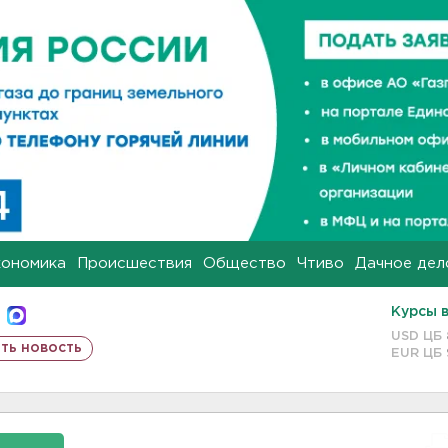
кономика
Происшествия
Общество
Чтиво
Дачное дел
Курсы 
USD ЦБ
ть новость
EUR ЦБ