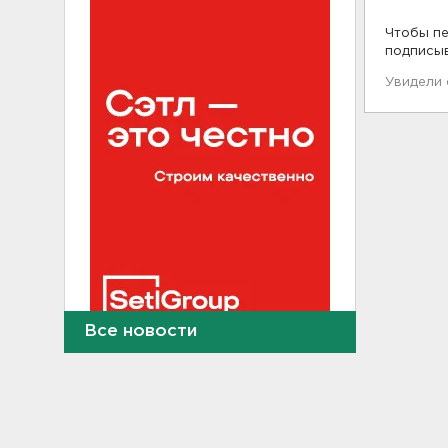
Чтобы пе
подписы
Увидели
Все новости
В Сланцах почти два месяца
тлеет террикон
21:55, 07.08.2026