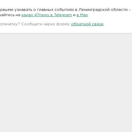
рвыми узнавать о главных событиях в Ленинградской области -
вайтесь на
канал 47news в Telegram
и
в Maх
 опечатку? Сообщите через форму
обратной связи
.