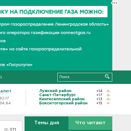
о
валют
Лужский район
+14
Санкт-Петербург
+17
82.17
Кингисеппский район
+13
94.84
Бокситогорский район
+15
Темы дня
Что читают
371