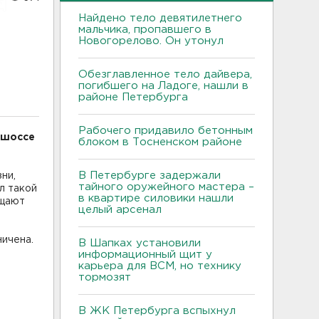
Найдено тело девятилетнего
мальчика, пропавшего в
Новогорелово. Он утонул
Обезглавленное тело дайвера,
погибшего на Ладоге, нашли в
районе Петербурга
Рабочего придавило бетонным
 шоссе
блоком в Тосненском районе
В Петербурге задержали
ни,
тайного оружейного мастера –
л такой
в квартире силовики нашли
бщают
целый арсенал
ничена.
В Шапках установили
информационный щит у
карьера для ВСМ, но технику
тормозят
В ЖК Петербурга вспыхнул