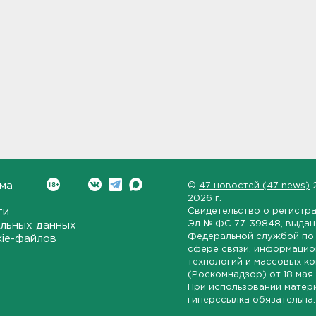
ма
©
47 новостей (47 news)
2026 г.
ти
Свидетельство о регистр
Эл № ФС 77-39848
, выда
льных данных
Федеральной службой по 
kie-файлов
сфере связи, информаци
технологий и массовых к
(Роскомнадзор) от
18 мая
При использовании матер
гиперссылка обязательна.