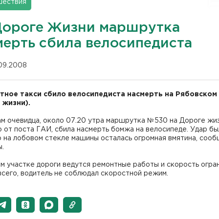
шествия
Дороге Жизни маршрутка
мерть сбила велосипедиста
.09.2008
ное такси сбило велосипедиста насмерть на Рябовском
 жизни).
м очевидца, около 07.20 утра маршрутка №530 на Дороге жиз
 от поста ГАИ, сбила насмерть бомжа на велосипеде. Удар бы
о на лобовом стекле машины осталась огромная вмятина, соо
ы.
м участке дороги ведутся ремонтные работы и скорость огра
сего, водитель не соблюдал скоростной режим.