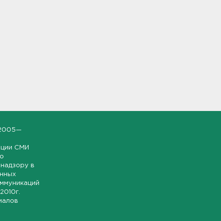
2005—
ации СМИ
но
надзору в
онных
оммуникаций
 2010г.
иалов