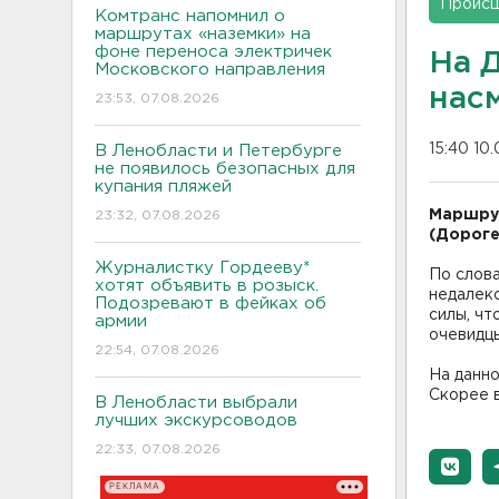
Проис
Комтранс напомнил о
маршрутах «наземки» на
фоне переноса электричек
На 
Московского направления
нас
23:53, 07.08.2026
15:40 10
В Ленобласти и Петербурге
не появилось безопасных для
купания пляжей
Маршрут
23:32, 07.08.2026
(Дороге
Журналистку Гордееву*
По слова
хотят объявить в розыск.
недалеко
Подозревают в фейках об
силы, чт
армии
очевидц
22:54, 07.08.2026
На данно
Скорее в
В Ленобласти выбрали
лучших экскурсоводов
22:33, 07.08.2026
РЕКЛАМА