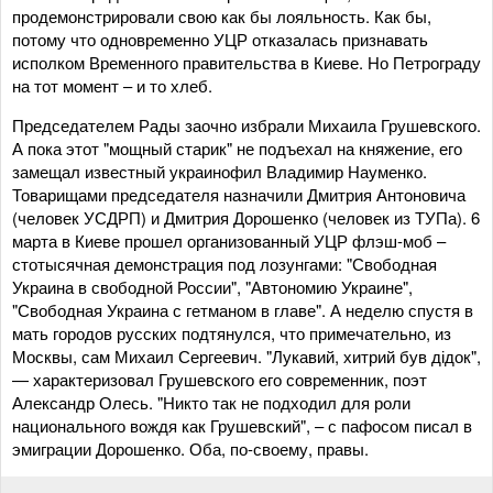
продемонстрировали свою как бы лояльность. Как бы,
потому что одновременно УЦР отказалась признавать
исполком Временного правительства в Киеве. Но Петрограду
на тот момент – и то хлеб.
Председателем Рады заочно избрали Михаила Грушевского.
А пока этот "мощный старик" не подъехал на княжение, его
замещал известный украинофил Владимир Науменко.
Товарищами председателя назначили Дмитрия Антоновича
(человек УСДРП) и Дмитрия Дорошенко (человек из ТУПа). 6
марта в Киеве прошел организованный УЦР флэш-моб –
стотысячная демонстрация под лозунгами: "Свободная
Украина в свободной России", "Автономию Украине",
"Свободная Украина с гетманом в главе". А неделю спустя в
мать городов русских подтянулся, что примечательно, из
Москвы, сам Михаил Сергеевич. "Лукавий, хитрий був дідок",
— характеризовал Грушевского его современник, поэт
Александр Олесь. "Никто так не подходил для роли
национального вождя как Грушевский", – с пафосом писал в
эмиграции Дорошенко. Оба, по-своему, правы.