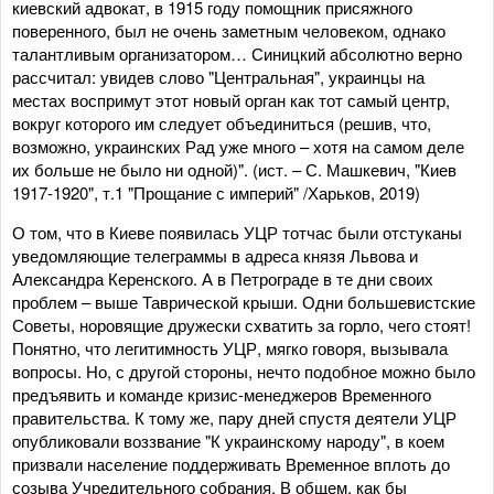
киевский адвокат, в 1915 году помощник присяжного
поверенного, был не очень заметным человеком, однако
талантливым организатором… Синицкий абсолютно верно
рассчитал: увидев слово "Центральная", украинцы на
местах воспримут этот новый орган как тот самый центр,
вокруг которого им следует объединиться (решив, что,
возможно, украинских Рад уже много – хотя на самом деле
их больше не было ни одной)". (ист. – С. Машкевич, "Киев
1917-1920", т.1 "Прощание с империй" /Харьков, 2019)
О том, что в Киеве появилась УЦР тотчас были отстуканы
уведомляющие телеграммы в адреса князя Львова и
Александра Керенского. А в Петрограде в те дни своих
проблем – выше Таврической крыши. Одни большевистские
Советы, норовящие дружески схватить за горло, чего стоят!
Понятно, что легитимность УЦР, мягко говоря, вызывала
вопросы. Но, с другой стороны, нечто подобное можно было
предъявить и команде кризис-менеджеров Временного
правительства. К тому же, пару дней спустя деятели УЦР
опубликовали воззвание "К украинскому народу", в коем
призвали население поддерживать Временное вплоть до
созыва Учредительного собрания. В общем, как бы