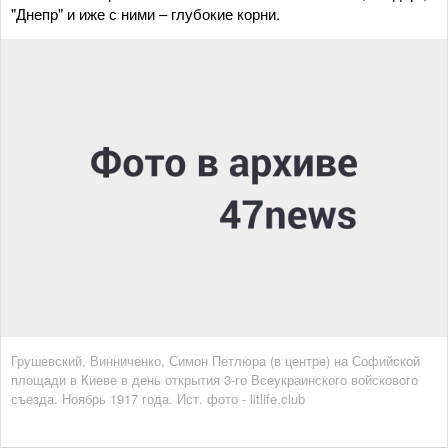
"Днепр" и иже с ними – глубокие корни.
Грушевский, Винниченко, Симон Петлюра (в центре) на Софийской
площади в Киеве в день открытия 3-го Всеукраинского войскового
съезда. Ноябрь 1917 года. Ист. фото - litlife.club