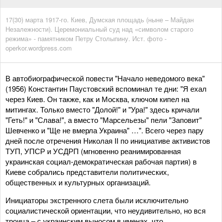
17(30) марта 1917-го. Киев, Думская площадь (ныне – Майдан
Незалежности). Церемониальный суд над «символом старого
режима» - памятником Петру Столыпину. Ист. фото -
operkor.wordpress.com
В автобиографической повести "Начало неведомого века"
(1956) Константин Паустовский вспоминал те дни: "Я ехал
через Киев. Он также, как и Москва, ключом кипел на
митингах. Только вместо "Долой!" и "Ура!" здесь кричали
"Геть!" и "Слава!", а вместо "Марсельезы" пели "Заповит"
Шевченко и "Ще не вмерла Украина" …". Всего через пару
дней после отречения Николая II по инициативе активистов
ТУП, УПСР и УСДРП (мгновенно реанимированная
украинская социал-демократическая рабочая партия) в
Киеве собрались представители политических,
общественных и культурных организаций.
Инициаторы экстренного слета были исключительно
социалистической ориентации, что неудивительно, но вся
троица – с украинским выносом в именах, что