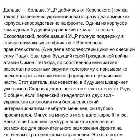
Дальше — больше. УЦР добилась от Керенского (тряпка
такая!) разрешения украинизировать сразу два армейских
корпуса непосредственно на фронте. Одним из корпусов
командовал будущий украинский гетман – генерал
Скоропадский, пообещавший УЦР полную поддержку в
случае возможных конфликтов с Временным
правительством. (А на деле впоследствии цинично снесший
саму Раду). Еще один будущий герой Гражданской войны –
атаман Симон Петлюра, по собственной инициативе
разослал по военным округам телеграмму с призывом ко
всем малороссам самочинно формировать украинские
части. Этот деятель, как известно, в будущем шкваркнет
уже самого Скоропадского, после того как тот снесет Раду…
В общем, если Керенский и надеялся из двух зол -
украинская автономия или большевистский
интернационализм - выбрать меньшее, он глубоко
просчитался. Минус на минус в итоге дало жирный плюс.
Внеся еще больший сумбур в войска и сделав все
возможное для окончательного разложения фронта на
ключевом стратегическом направлении. Это все потом