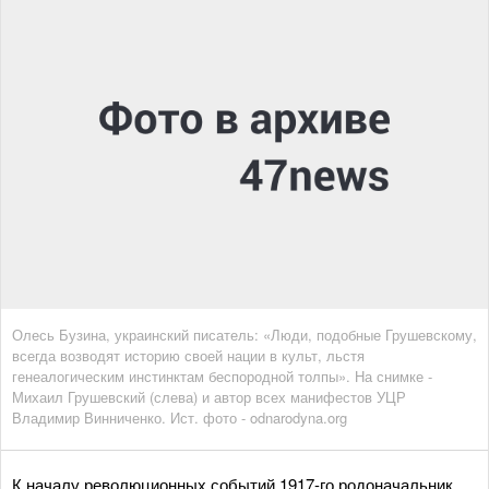
Олесь Бузина, украинский писатель: «Люди, подобные Грушевскому,
всегда возводят историю своей нации в культ, льстя
генеалогическим инстинктам беспородной толпы». На снимке -
Михаил Грушевский (слева) и автор всех манифестов УЦР
Владимир Винниченко. Ист. фото - odnarodyna.org
К началу революционных событий 1917-го родоначальник