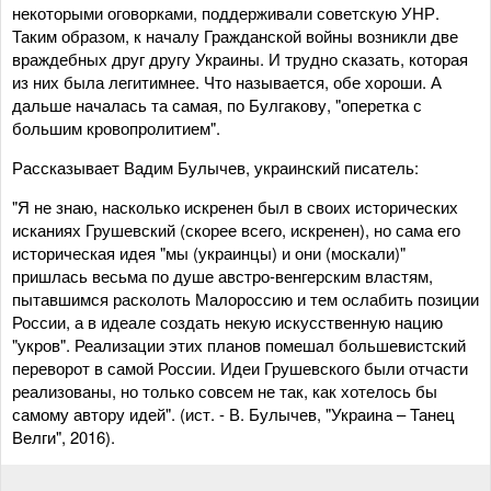
некоторыми оговорками, поддерживали советскую УНР.
Таким образом, к началу Гражданской войны возникли две
враждебных друг другу Украины. И трудно сказать, которая
из них была легитимнее. Что называется, обе хороши. А
дальше началась та самая, по Булгакову, "оперетка с
большим кровопролитием".
Рассказывает Вадим Булычев, украинский писатель:
"Я не знаю, насколько искренен был в своих исторических
исканиях Грушевский (скорее всего, искренен), но сама его
историческая идея "мы (украинцы) и они (москали)"
пришлась весьма по душе австро-венгерским властям,
пытавшимся расколоть Малороссию и тем ослабить позиции
России, а в идеале создать некую искусственную нацию
"укров". Реализации этих планов помешал большевистский
переворот в самой России. Идеи Грушевского были отчасти
реализованы, но только совсем не так, как хотелось бы
самому автору идей". (ист. - В. Булычев, "Украина – Танец
Велги", 2016).