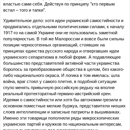
властью сами себя. Действуя по принципу "кто первым
встал – того и тапки".
Удивительное дело: хотя идеи украинской самостийности и
продвигались отдельными политическими силами, к началу
1917-го на самой Украине они не пользовались заметной
популярностью. В той же Малороссии и вовсе были сильны
позиции черносотенных организаций, стоявших на
принципах единства русского народа и отвергавших идеи
украинского сепаратизма в любой форме. А подавляющее
большинство представителей активной части украинства
боролось за преобразование общества в целом, без какого-
либо национального окраса. И логика в том имелась: шла
война, враг стоял у самого плетня, в подобной ситуации
глупо менять привычную российскую редьку на вполне
реальный протекторатный германо-австрийский хрен.
Идеями о самостийности или хотя бы автономии грезили в
основном поместные мелкие буржуа, представители низших
слоев интеллигенции и записные патриоты в вышиванках.
Именно эти товарищи пополняли ряды микроскопических
украинских партий и кружков по национальным интересам,
внешне выступавших под демократическими и