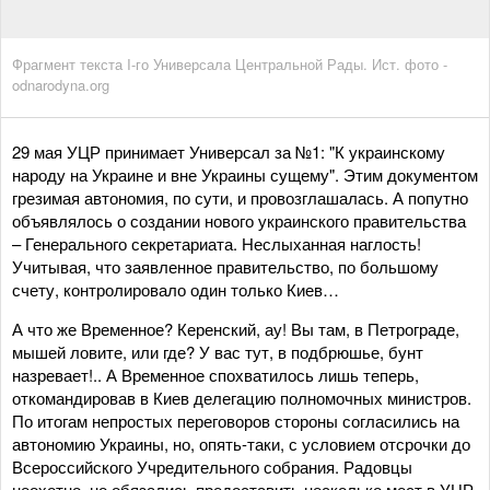
Фрагмент текста I-го Универсала Центральной Рады. Ист. фото -
odnarodyna.org
29 мая УЦР принимает Универсал за №1: "К украинскому
народу на Украине и вне Украины сущему". Этим документом
грезимая автономия, по сути, и провозглашалась. А попутно
объявлялось о создании нового украинского правительства
– Генерального секретариата. Неслыханная наглость!
Учитывая, что заявленное правительство, по большому
счету, контролировало один только Киев…
А что же Временное? Керенский, ау! Вы там, в Петрограде,
мышей ловите, или где? У вас тут, в подбрюшье, бунт
назревает!.. А Временное спохватилось лишь теперь,
откомандировав в Киев делегацию полномочных министров.
По итогам непростых переговоров стороны согласились на
автономию Украины, но, опять-таки, с условием отсрочки до
Всероссийского Учредительного собрания. Радовцы
неохотно, но обязались предоставить несколько мест в УЦР