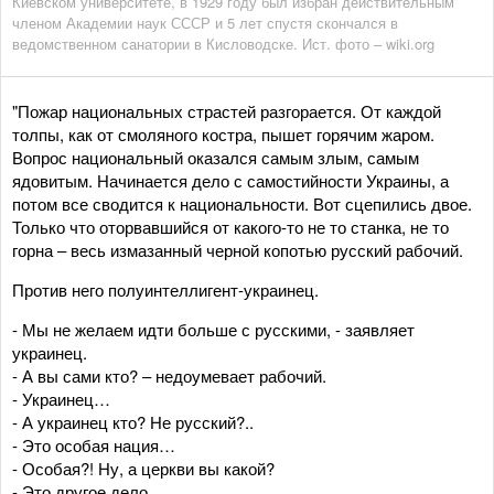
Киевском университете, в 1929 году был избран действительным
членом Академии наук СССР и 5 лет спустя скончался в
ведомственном санатории в Кисловодске. Ист. фото – wiki.org
"Пожар национальных страстей разгорается. От каждой
толпы, как от смоляного костра, пышет горячим жаром.
Вопрос национальный оказался самым злым, самым
ядовитым. Начинается дело с самостийности Украины, а
потом все сводится к национальности. Вот сцепились двое.
Только что оторвавшийся от какого-то не то станка, не то
горна – весь измазанный черной копотью русский рабочий.
Против него полуинтеллигент-украинец.
- Мы не желаем идти больше с русскими, - заявляет
украинец.
- А вы сами кто? – недоумевает рабочий.
- Украинец…
- А украинец кто? Не русский?..
- Это особая нация…
- Особая?! Ну, а церкви вы какой?
- Это другое дело..