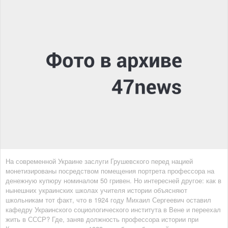
На современной Украине заслуги Грушевского перед нацией
монетизированы посредством помещения портрета профессора на
денежную купюру номиналом 50 гривен. Но интересней другое: как в
нынешних украинских школах учителя истории объясняют
школьникам тот факт, что в 1924 году Михаил Сергеевич оставил
кафедру Украинского социологического института в Вене и переехал
жить в СССР? Где, заняв должность профессора истории при