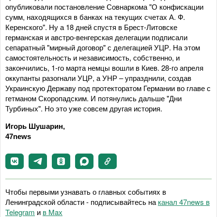
опубликовали постановление Совнаркома "О конфискации
сумм, находящихся в банках на текущих счетах А. Ф.
Керенского". Ну а 18 дней спустя в Брест-Литовске
германская и австро-венгерская делегации подписали
сепаратный "мирный договор" с делегацией УЦР. На этом
самостоятельность и независимость, собственно, и
закончились, 1-го марта немцы вошли в Киев. 28-го апреля
оккупанты разогнали УЦР, а УНР – упразднили, создав
Украинскую Державу под протекторатом Германии во главе с
гетманом Скоропадским. И потянулись дальше "Дни
Турбиных". Но это уже совсем другая история.
Игорь Шушарин,
47news
Чтобы первыми узнавать о главных событиях в
Ленинградской области - подписывайтесь на
канал 47news в
Telegram
и
в Maх