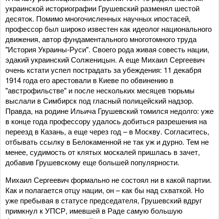
украинской историографии Грушевский разменял шестой
десяток. Помимо многочисленных научных ипостасей,
профессор был широко известен как идеолог национального
движения, автор фундаментального многотомного труда
"История Украины-Руси". Своего рода живая совесть нации,
эдакий украинский Солженицын. А еще Михаил Сергеевич
очень кстати успел пострадать за убеждения: 11 декабря
1914 года его арестовали в Киеве по обвинению в
"австрофильстве" и после нескольких месяцев тюрьмы
выслали в Симбирск под гласный полицейский надзор.
Правда, на родине Ильича Грушевский томился недолго: уже
в конце года профессору удалось добиться разрешения на
переезд в Казань, а еще через год – в Москву. Согласитесь,
отбывать ссылку в Белокаменной не так уж и дурно. Тем не
менее, судимость от клятых москалей пришлась в зачет,
добавив Грушевскому еще большей популярности.
Михаил Сергеевич формально не состоял ни в какой партии.
Как и полагается отцу нации, он – как бы над схваткой. Но
уже пребывая в статусе председателя, Грушевский вдруг
примкнул к УПСР, имевшей в Раде самую большую