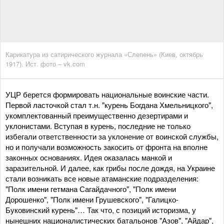
Карикатура из сатирического журнала «Слепень» (Киев, октябрь
1917). Ист. фото – vk.com
УЦР берется формировать национальные воинские части.
Первой ласточкой стал т.н. "курень Богдана Хмельницкого",
укомплектованный преимущественно дезертирами и
уклонистами. Вступая в курень, последние не только
избегали ответственности за уклонение от воинской службы,
но и получали возможность закосить от фронта на вполне
законных основаниях. Идея оказалась манкой и
заразительной. И далее, как грибы после дождя, на Украине
стали возникать все новые атаманские подразделения:
"Полк имени гетмана Сагайдачного", "Полк имени
Дорошенко", "Полк имени Грушевского", "Галицко-
Буковинский курень"… Так что, с позиций историзма, у
нынешних националистических батальонов "Азов", "Айдар",