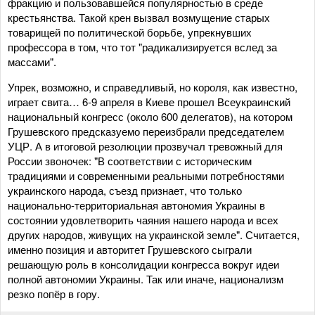
фракцию и пользовавшейся популярностью в среде
крестьянства. Такой крен вызвал возмущение старых
товарищей по политической борьбе, упрекнувших
профессора в том, что тот "радикализируется вслед за
массами".
Упрек, возможно, и справедливый, но короля, как известно,
играет свита… 6-9 апреля в Киеве прошел Всеукраинский
национальный конгресс (около 600 делегатов), на котором
Грушевского предсказуемо переизбрали председателем
УЦР. А в итоговой резолюции прозвучал тревожный для
России звоночек: "В соответствии с историческим
традициями и современными реальными потребностями
украинского народа, съезд признает, что только
национально-территориальная автономия Украины в
состоянии удовлетворить чаяния нашего народа и всех
других народов, живущих на украинской земле". Считается,
именно позиция и авторитет Грушевского сыграли
решающую роль в консолидации конгресса вокруг идеи
полной автономии Украины. Так или иначе, национализм
резко попёр в гору.