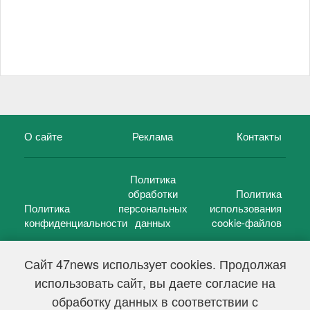
О сайте
Реклама
Контакты
Политика
обработки
Политика
Политика
персональных
использования
конфиденциальности
данных
cookie-файлов
Сайт 47news использует cookies. Продолжая
использовать сайт, вы даете согласие на
©
47 новостей (47 news)
2005 — 2026 г.
обработку данных в соответствии с
Свидетельство о регистрации СМИ Эл № ФС 77-39848, выдано